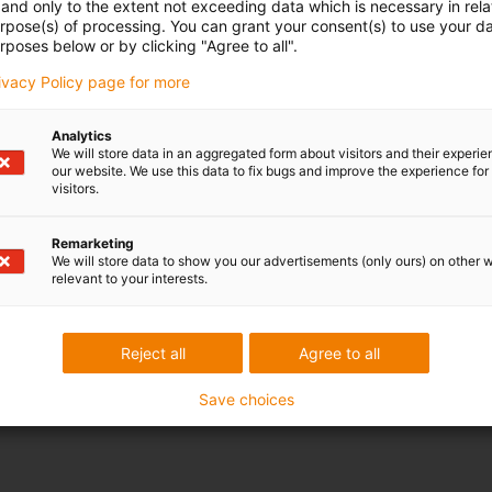
and only to the extent not exceeding data which is necessary in relat
5
6
7
urpose(s) of processing. You can grant your consent(s) to use your da
rposes below or by clicking "Agree to all".
6,8
7,5
8,5
rivacy Policy page for more
gebruik de levensduurcalculator-functie op deze pagina.
Analytics
We will store data in an aggregated form about visitors and their experi
our website. We use this data to fix bugs and improve the experience for 
visitors.
Remarketing
We will store data to show you our advertisements (only ours) on other 
relevant to your interests.
Reject all
Agree to all
Save choices