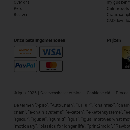
Over ons
myigus kenm
Pers
Online tools
Beurzen
Gratis samp
CAD downloa
Onze betalingsmethoden
Prijzen
AANKOOP OP
REKENING
©
igus, 2026
Gegevensbescherming
Cookiebeleid
Procedu
De termen "Apiro", "AutoChain", "CFRIP", "chainflex", "chainge
chain", "e-chain systems", "e-ketten", "e-kettensysteme", "e-lo
"iglidur", "igubal", "igumid", "igus", "igus improves what mo
"motionary", "plastics for longer life", "print2mold", "Rawbo