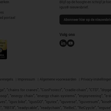
erken
Blijf op de hoogte en schrijf je hie
igus® nieuwsbrief.
les
d portaal
Abonneer hier op de nieuwsbri
Volg ons
reregels
Impressum
Algemene voorwaarden
Privacy-instellinge
", "chains for cranes", "ConProtect", "cradle-chain", "CTD", "drygear"
op", "energy chain", "energy chain systems", "enjoyneering", "e-skin", 
ves", "igus:bike", "igusGO", "igutex", "iguverse", "iguversum", "kin
t", "RBTX", "readycable", "readychain", "ReBeL", "ReCyycle", "reguse"