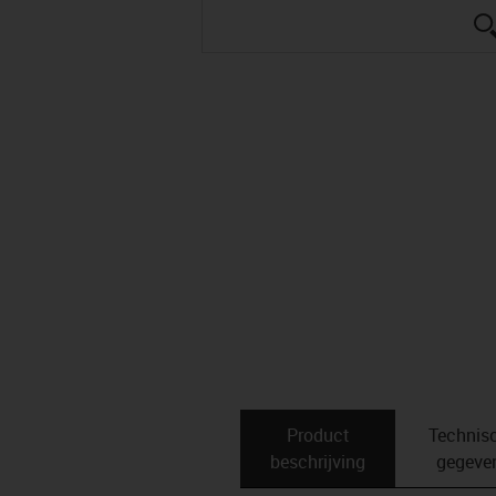
Product
Technis
beschrijving
gegeve