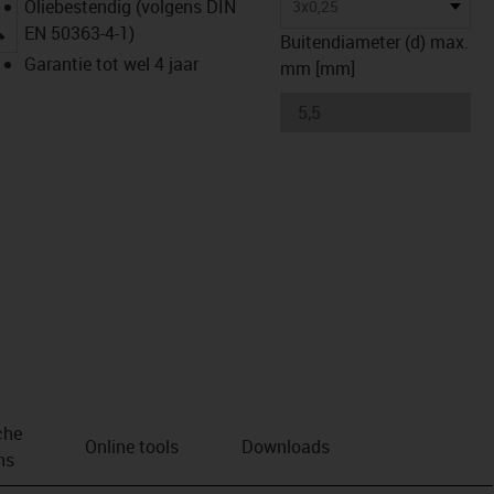
Oliebestendig (volgens DIN
3x0,25
igus-icon-lupe
EN 50363-4-1)
Buitendiameter (d) max.
Garantie tot wel 4 jaar
mm [mm]
che
Online tools
Downloads
ns