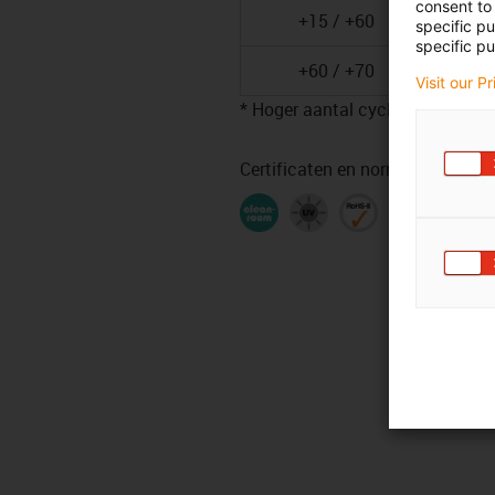
consent to 
+15 / +60
specific p
specific pu
+60 / +70
Visit our P
* Hoger aantal cycli mogelijk - 
Certificaten en normen