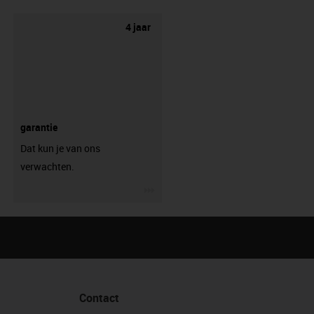
4 jaar
garantie
Dat kun je van ons
verwachten.
igus-icon-3arrow
Contact