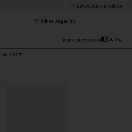
Levensduurcalculator
Winkelwagen
(0)
BE
(
NL
)
Mijn contactpersoon
mkabel CFSOFT1
clipboard