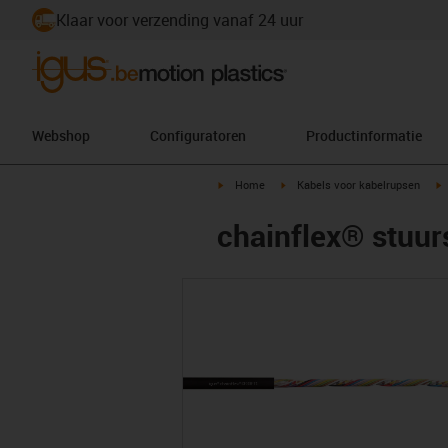
Klaar voor verzending vanaf 24 uur
Webshop
Configuratoren
Productinformatie
igus-icon-arrow-right
igus-icon-arrow-right
i
Home
Kabels voor kabelrupsen
chainflex® stuu