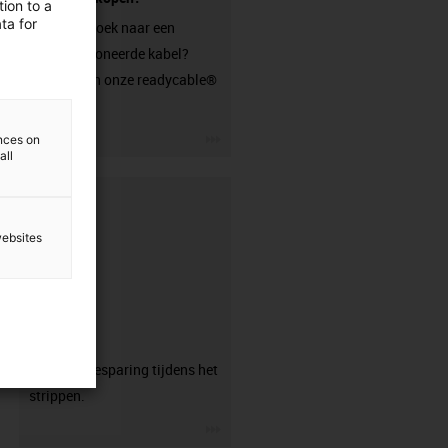
ion to a
ta for
Ben je op zoek naar een
geconfectioneerde kabel?
Bezoek dan onze readycable®
shop.
igus-icon-3arrow
ences on
all
websites
CFRIP®
50% tijdsbesparing tijdens het
strippen.
igus-icon-3arrow