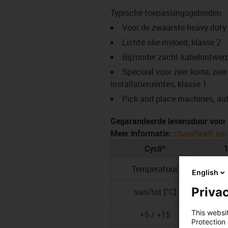
Typische toepassingsgebieden
Voor de zwaarste heavy duty t
Lichte olie-invloed, klasse 2
Bijzonder zacht kabelontwerp
Speciaal voor zeer korte, zeer
installatieruimtes, klasse 1
Pick and place machines, au
Gegarandeerde levensduur voor 
Meer informatie:
chainflex® gar
Cycli*
1
Temperatuur,
English
Privac
van/tot [°C]
[
This websi
+5 / +15
Protection