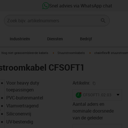
Snel advies via WhatsApp chat
Industrieën
Diensten
Bedrijf
gus-icon-arrow-right
igus-icon-arrow-right
igus-icon-arrow-right
Nog niet geassembleerde kabels
Stuurstroomkabels
chainflex® stuurstroo
rstroomkabel CFSOFT1
igus-icon-copy-
Voor heavy duty
Artikelnr.
toepassingen
igus-icon-lieferzeit-dot
CFSOFT1.02.03
PVC-buitenmantel
Aantal aders en
Vlamvertragend
nominale doorsnede
Siliconenvrij
van de geleider
UV-bestendig