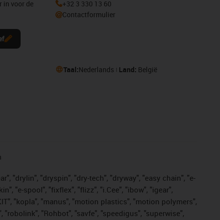
r in voor de
+32 3 330 13 60
Contactformulier
ef
Taal:
Nederlands
Land:
België
n
, "drylin", "dryspin", "dry-tech", "dryway", "easy chain", "e-
"e-spool", "fixflex", "flizz", "i.Cee", "ibow", "igear",
eKIT", "kopla", "manus", "motion plastics", "motion polymers",
, "robolink", "Rohbot", "savfe", "speedigus", "superwise",