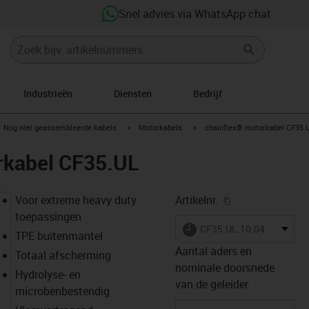
Snel advies via WhatsApp chat
Industrieën
Diensten
Bedrijf
gus-icon-arrow-right
igus-icon-arrow-right
igus-icon-arrow-right
Nog niet geassembleerde kabels
Motorkabels
chainflex® motorkabel CF35.
rkabel CF35.UL
igus-icon-copy-
Voor extreme heavy duty
Artikelnr.
toepassingen
igus-icon-lieferzeit
CF35.UL.10.04
TPE buitenmantel
Aantal aders en
Totaal afscherming
nominale doorsnede
Hydrolyse- en
van de geleider
microbenbestendig