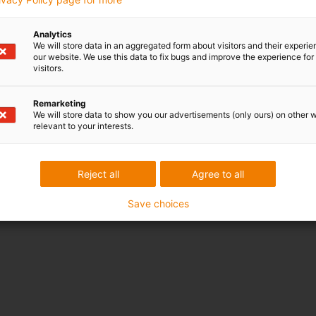
10
11
12
Analytics
80
≤ 400
7,5
8,5
9,5
We will store data in an aggregated form about visitors and their experi
our website. We use this data to fix bugs and improve the experience for 
visitors.
10
11
12
aag a.u.b. naar uw berekening op maat.
Remarketing
We will store data to show you our advertisements (only ours) on other 
relevant to your interests.
Reject all
Agree to all
Save choices