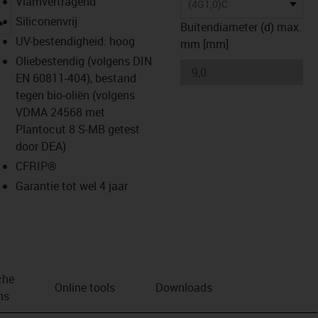
Vlamvertragend
(4G1,0)C
igus-icon-lupe
Siliconenvrij
Buitendiameter (d) max.
UV-bestendigheid: hoog
mm [mm]
Oliebestendig (volgens DIN
EN 60811-404), bestand
tegen bio-oliën (volgens
VDMA 24568 met
Plantocut 8 S-MB getest
door DEA)
CFRIP®
Garantie tot wel 4 jaar
che
Online tools
Downloads
ns