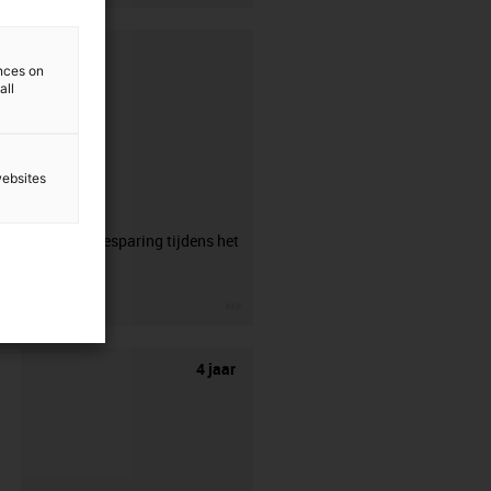
ences on
all
websites
CFRIP®
50% tijdsbesparing tijdens het
strippen.
igus-icon-3arrow
4 jaar