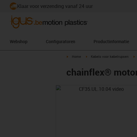
Klaar voor verzending vanaf 24 uur
Webshop
Configuratoren
Productinformatie
igus-icon-arrow-right
igus-icon-arrow-right
i
Home
Kabels voor kabelrupsen
chainflex® moto