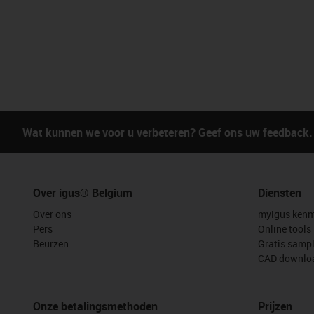
Wat kunnen we voor u verbeteren? Geef ons uw feedback.
Over igus® Belgium
Diensten
Over ons
myigus kenm
Pers
Online tools
Beurzen
Gratis samp
CAD downloa
Onze betalingsmethoden
Prijzen