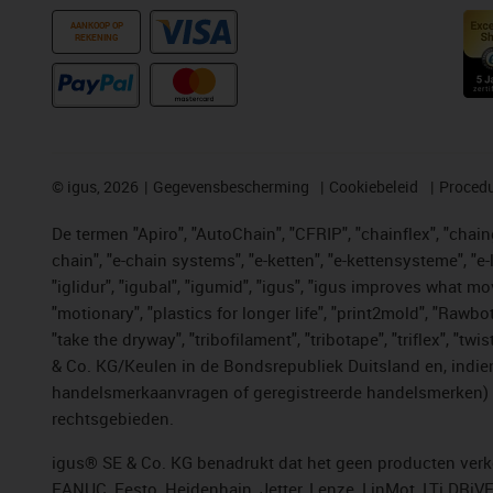
AANKOOP OP
REKENING
©
igus, 2026
Gegevensbescherming
Cookiebeleid
Procedu
De termen "Apiro", "AutoChain", "CFRIP", "chainflex", "chainge
chain", "e-chain systems", "e-ketten", "e-kettensysteme", "e-lo
"iglidur", "igubal", "igumid", "igus", "igus improves what mo
"motionary", "plastics for longer life", "print2mold", "Rawbo
"take the dryway", "tribofilament", "tribotape", "triflex", 
& Co. KG/Keulen in de Bondsrepubliek Duitsland en, indien
handelsmerkaanvragen of geregistreerde handelsmerken) v
rechtsgebieden.
igus® SE & Co. KG benadrukt dat het geen producten verko
FANUC, Festo, Heidenhain, Jetter, Lenze, LinMot, LTi DRiV