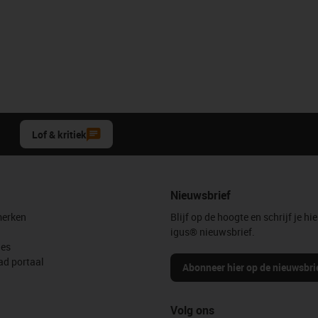
Lof & kritiek
Nieuwsbrief
erken
Blijf op de hoogte en schrijf je hie
igus® nieuwsbrief.
les
d portaal
Abonneer hier op de nieuwsbri
Volg ons