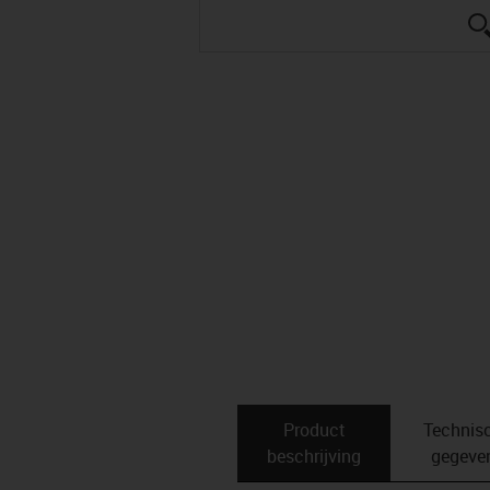
Product
Technis
beschrijving
gegeve