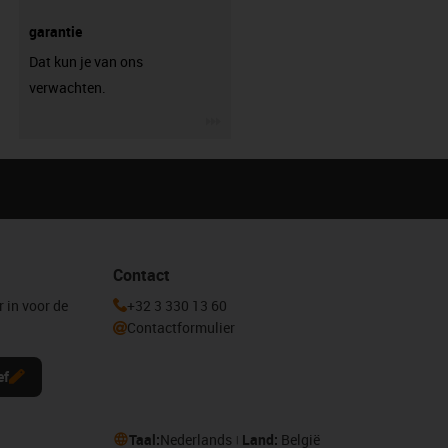
garantie
Dat kun je van ons
verwachten.
igus-icon-3arrow
Contact
r in voor de
+32 3 330 13 60
Contactformulier
ef
Taal:
Nederlands
Land:
België