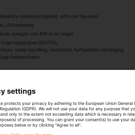
beperkte oliebestendigheid, zelfs met bio-oliën
en, UV-bestendig
jdende rijwegen van 400 m en langer
or hoge magazijnen (AS/RS),
nes, snelle handling, cleanroom, halfgeleider inbrenging,
 lage temperaturen
deze serie volgens de garantievoorwaarden
antie
y settings
5 miljoen
7,5 miljoen
10 miljoen
te protects your privacy by adhering to the European Union General
a
R min. [Factor
R min. [Factor
R min. [Factor
 Regulation (GDPR). We will not use your data for any purpose that y
Rijweglengte
max.
x d]
x d]
x d]
and only to the extent not exceeding data which is necessary in relat
urpose(s) of processing. You can grant your consent(s) to use your da
rposes below or by clicking "Agree to all".
2
[m/s
]
[m]
rivacy Policy page for more