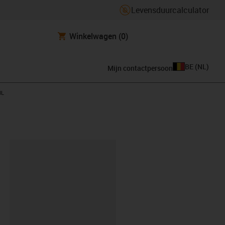
Levensduurcalculator
Winkelwagen
(0)
BE
(
NL
)
Mijn contactpersoon
UL
clipboard