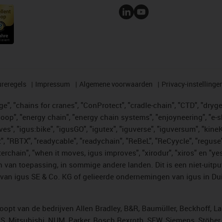
reregels
Impressum
Algemene voorwaarden
Privacy-instellinge
", "chains for cranes", "ConProtect", "cradle-chain", "CTD", "drygear"
op", "energy chain", "energy chain systems", "enjoyneering", "e-skin", 
ves", "igus:bike", "igusGO", "igutex", "iguverse", "iguversum", "kin
t", "RBTX", "readycable", "readychain", "ReBeL", "ReCyycle", "reguse"
"twisterchain", "when it moves, igus improves", "xirodur", "xiros" e
 van toepassing, in sommige andere landen. Dit is een niet-uitpu
an igus SE & Co. KG of gelieerde ondernemingen van igus in Duit
opt van de bedrijven Allen Bradley, B&R, Baumüller, Beckhoff, L
ES, Mitsubishi, NUM, Parker, Bosch Rexroth, SEW, Siemens, Stöbe