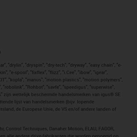
n
, "drylin", "dryspin", "dry-tech", "dryway", "easy chain", "e-
"e-spool", "fixflex", "flizz", "i.Cee", "ibow", "igear",
eKIT", "kopla", "manus", "motion plastics", "motion polymers",
, "robolink", "Rohbot", "savfe", "speedigus", "superwise",
n "yes" zijn wettelijk beschermde handelsmerken van igus® SE
ttende lijst van handelsmerken (bijv. lopende
sland, de Europese Unie, de VS en/of andere landen of
ahr, Control Techniques, Danaher Motion, ELAU, FAGOR,
r en alle andere drive-fabrikanten die worden genoemd op