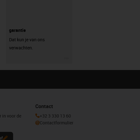
garantie
Dat kun je van ons
verwachten.
igus-icon-3arrow
Contact
r in voor de
+32 3 330 13 60
Contactformulier
ef