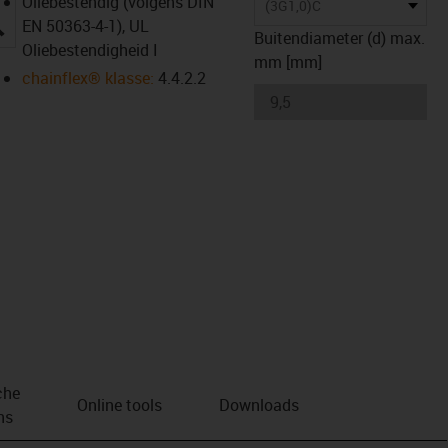
Oliebestendig (volgens DIN
(3G1,0)C
igus-icon-lupe
EN 50363-4-1), UL
Buitendiameter (d) max.
Oliebestendigheid I
mm [mm]
chainflex® klasse:
4.4.2.2
che
Online tools
Downloads
ns