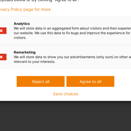
rivacy Policy page for more
Analytics
We will store data in an aggregated form about visitors and their experi
our website. We use this data to fix bugs and improve the experience for 
visitors.
Remarketing
We will store data to show you our advertisements (only ours) on other 
relevant to your interests.
Reject all
Agree to all
Save choices