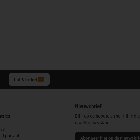
Lof & kritiek
Nieuwsbrief
erken
Blijf op de hoogte en schrijf je hie
igus® nieuwsbrief.
les
d portaal
Abonneer hier op de nieuwsbri