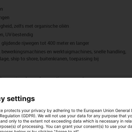
en
ingen
gheid, zelfs met organische oliën
en, UV-bestendig
 glijdende rijwegen tot 400 meter en langer
 bewerkingsmachines en werktuigmachines, snelle handling,
ge, ship to shore, buitenkranen, toepassing bij
deze serie volgens de garantievoorwaarden
antie
miljoen 10 miljoen
y settings
 min.van/tot [°C] [Factorxd] [Factorxd] [Factorxd]
te protects your privacy by adhering to the European Union General
 Regulation (GDPR). We will not use your data for any purpose that y
and only to the extent not exceeding data which is necessary in relat
urpose(s) of processing. You can grant your consent(s) to use your da
gebruik de levensduurcalculator-functie op deze pagina.
rposes below or by clicking "Agree to all".