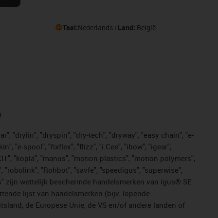
Taal:
Nederlands
Land:
België
n
, "drylin", "dryspin", "dry-tech", "dryway", "easy chain", "e-
"e-spool", "fixflex", "flizz", "i.Cee", "ibow", "igear",
eKIT", "kopla", "manus", "motion plastics", "motion polymers",
, "robolink", "Rohbot", "savfe", "speedigus", "superwise",
n "yes" zijn wettelijk beschermde handelsmerken van igus® SE
ttende lijst van handelsmerken (bijv. lopende
sland, de Europese Unie, de VS en/of andere landen of