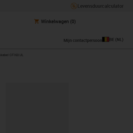
Levensduurcalculator
Winkelwagen
(0)
BE
(
NL
)
Mijn contactpersoon
mkabel CF160.UL
clipboard