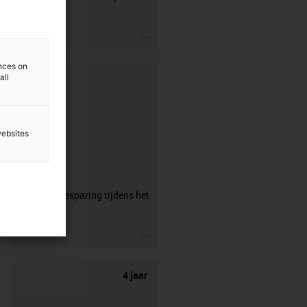
shop.
igus-icon-3arrow
ences on
all
websites
CFRIP®
50% tijdsbesparing tijdens het
strippen.
igus-icon-3arrow
4 jaar