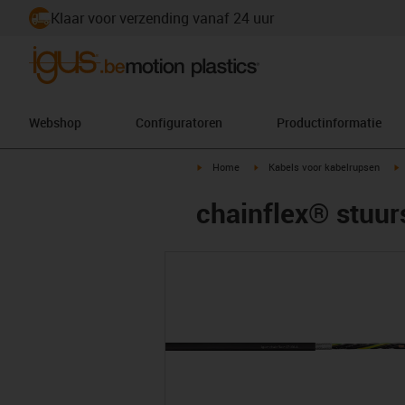
Klaar voor verzending vanaf 24 uur
Webshop
Configuratoren
Productinformatie
igus-icon-arrow-right
igus-icon-arrow-right
i
Home
Kabels voor kabelrupsen
chainflex® stuu