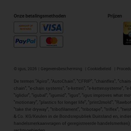
Onze betalingsmethoden
Prijzen
AANKOOP OP
REKENING
©
igus, 2026
Gegevensbescherming
Cookiebeleid
Procedu
De termen "Apiro", "AutoChain", "CFRIP", "chainflex", "chainge
chain", "e-chain systems", "e-ketten", "e-kettensysteme", "e-lo
"iglidur", "igubal", "igumid", "igus", "igus improves what mo
"motionary", "plastics for longer life", "print2mold", "Rawbo
"take the dryway", "tribofilament", "tribotape", "triflex", 
& Co. KG/Keulen in de Bondsrepubliek Duitsland en, indien
handelsmerkaanvragen of geregistreerde handelsmerken) v
rechtsgebieden.