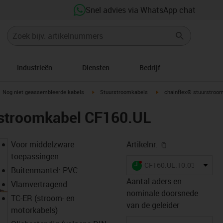
Snel advies via WhatsApp chat
Industrieën
Diensten
Bedrijf
gus-icon-arrow-right
igus-icon-arrow-right
igus-icon-arrow-right
Nog niet geassembleerde kabels
Stuurstroomkabels
chainflex® stuurstroo
rstroomkabel CF160.UL
igus-icon-copy-
Voor middelzware
Artikelnr.
toepassingen
igus-icon-lieferzeit-dot
CF160.UL.10.03
Buitenmantel: PVC
Aantal aders en
Vlamvertragend
nominale doorsnede
TC-ER (stroom- en
van de geleider
motorkabels)