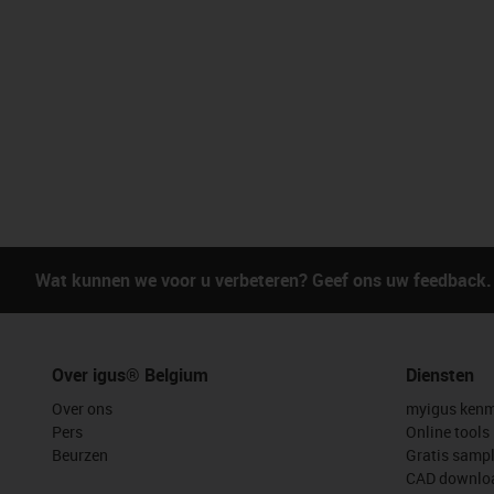
Wat kunnen we voor u verbeteren? Geef ons uw feedback.
Over igus® Belgium
Diensten
Over ons
myigus kenm
Pers
Online tools
Beurzen
Gratis samp
CAD downloa