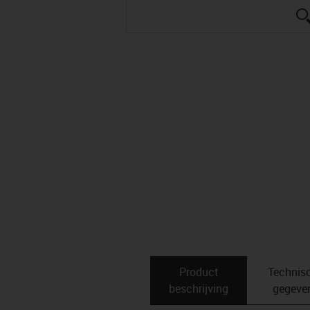
Product
Technis
beschrijving
gegeve