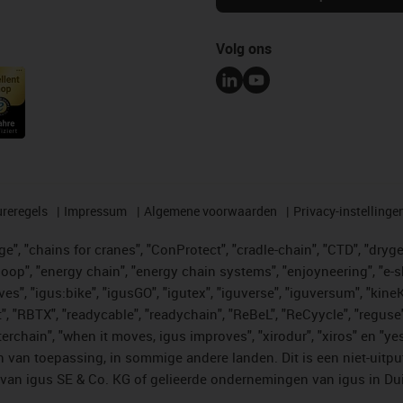
Volg ons
reregels
Impressum
Algemene voorwaarden
Privacy-instellinge
", "chains for cranes", "ConProtect", "cradle-chain", "CTD", "drygear"
op", "energy chain", "energy chain systems", "enjoyneering", "e-skin", 
ves", "igus:bike", "igusGO", "igutex", "iguverse", "iguversum", "kin
t", "RBTX", "readycable", "readychain", "ReBeL", "ReCyycle", "reguse"
"twisterchain", "when it moves, igus improves", "xirodur", "xiros" e
 van toepassing, in sommige andere landen. Dit is een niet-uitpu
an igus SE & Co. KG of gelieerde ondernemingen van igus in Duit