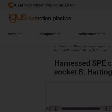
Klaar voor verzending vanaf 24 uur
Webshop
Configuratoren
Productinformatie
igus-icon-arrow-right
igus-icon-arrow-right
i
Home
Kabels voor kabelrupsen
Harting M12 socket B: Harting M12 socket
Harnessed SPE c
socket B: Hartin