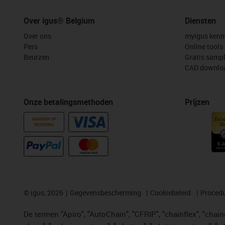
Over igus® Belgium
Diensten
Over ons
myigus kenm
Pers
Online tools
Beurzen
Gratis samp
CAD downloa
Onze betalingsmethoden
Prijzen
AANKOOP OP
REKENING
©
igus, 2026
Gegevensbescherming
Cookiebeleid
Procedu
De termen "Apiro", "AutoChain", "CFRIP", "chainflex", "chainge