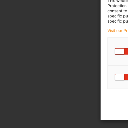
This websi
Protection
consent to 
specific p
specific pu
Visit our P