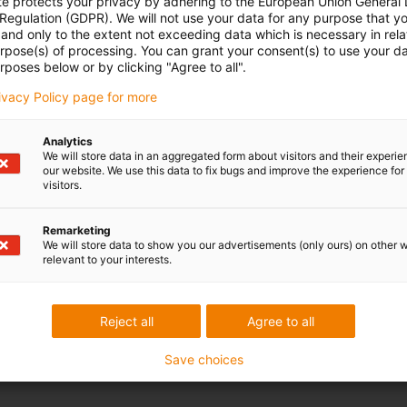
te protects your privacy by adhering to the European Union General
 Regulation (GDPR). We will not use your data for any purpose that y
and only to the extent not exceeding data which is necessary in relat
urpose(s) of processing. You can grant your consent(s) to use your da
rposes below or by clicking "Agree to all".
rivacy Policy page for more
Analytics
We will store data in an aggregated form about visitors and their experi
our website. We use this data to fix bugs and improve the experience for 
visitors.
Remarketing
We will store data to show you our advertisements (only ours) on other 
relevant to your interests.
Reject all
Agree to all
Save choices