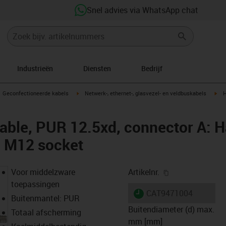
Snel advies via WhatsApp chat
Industrieën
Diensten
Bedrijf
gus-icon-arrow-right
igus-icon-arrow-right
igu
Geconfectioneerde kabels
Netwerk-, ethernet-, glasvezel- en veldbuskabels
H
able, PUR 12.5xd, connector A: H
g M12 socket
igus-icon-copy-
Voor middelzware
Artikelnr.
toepassingen
igus-icon-lieferzeit
CAT9471004
Buitenmantel: PUR
Buitendiameter (d) max.
Totaal afscherming
mm [mm]