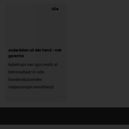
Alle
onderdelen uit één hand - met
garantie
kabelrups van igus werkt al
betrouwbaar in vele
honderdduizenden
toepassingen wereldwijd.
igus-icon-3arrow