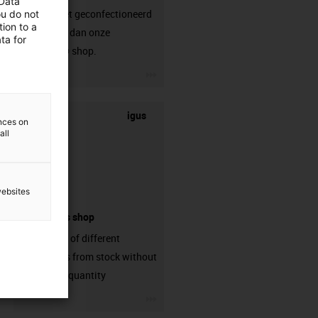
 Data
die nog niet geconfectioneerd
ou do not
ion to a
is? Bezoek dan onze
ta for
chainflex® shop.
igus-icon-3arrow
igus
ences on
all
websites
connectors shop
big variaty of different
connectors from stock without
min. order quantity
igus-icon-3arrow