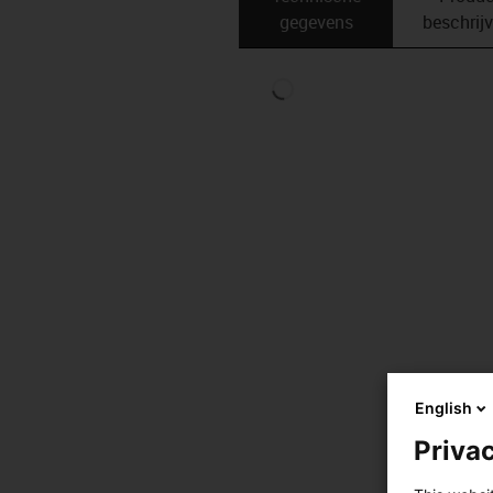
gegevens
beschrij
English
Privac