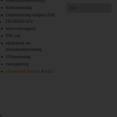
Koelmiddelbestendig
Kerfbestendig
Oliebestendig volgens DIN
igus-icon-lupe
EN 50363-10-2
Vlamvertragend
PVC-vrij
Hydrolyse- en
microbenbestendig
UV-bestendig
Halogeenvrij
chainflex® klasse:
4.3.3.1
t