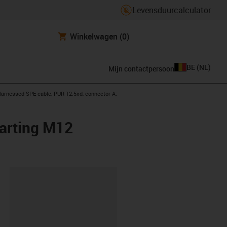
Levensduurcalculator
Winkelwagen
(0)
BE
(
NL
)
Mijn contactpersoon
s-icon-arrow-right
arnessed SPE cable, PUR 12.5xd, connector A:
arting M12
clipboard