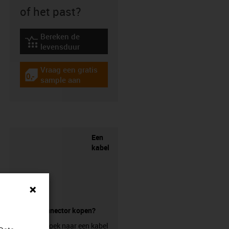
of het past?
Bereken de
igus-icon-lebensdauerrechner
levensduur
Vraag een gratis
igus-icon-gratismuster
sample aan
Een
kabel
zonder connector kopen?
Ben je op zoek naar een kabel