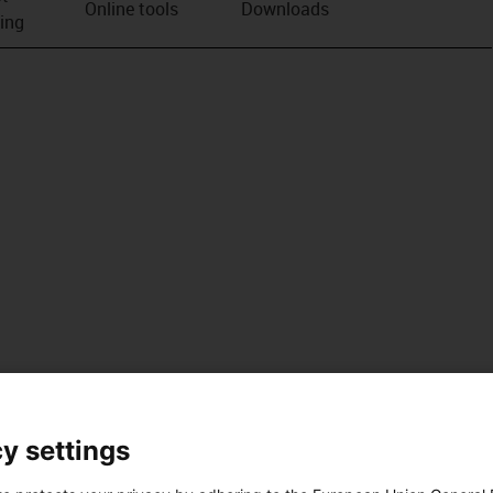
Online tools
Downloads
ving
y settings