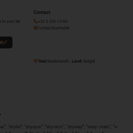
Contact
r in voor de
+32 3 330 13 60
Contactformulier
ef
Taal:
Nederlands
Land:
België
n
, "drylin", "dryspin", "dry-tech", "dryway", "easy chain", "e-