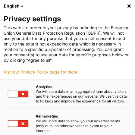
English
(0)
Privacy settings
igus-icon-arrow-right
igus-icon-arrow-right
igus-icon-arrow-right
Home
Glijlager webshop
Cilindrische bussen
This website protects your privacy by adhering to the European
Union General Data Protection Regulation (GDPR). We will not
use your data for any purpose that you do not consent to and
Cilindrische bussen
only to the extent not exceeding data which is necessary in
relation to a specific purpose(s) of processing. You can grant
your consent(s) to use your data for specific purposes below or
Vind snel en eenvoudig de juiste cilindrische bus van igus
by clicking "Agree to all".
voor uw toepassing in onze webshop voor kunststof
Visit our Privacy Policy page for more
bussen.
Analytics
Voer afmetingen, omgevingsparameters en andere
We will store data in an aggregated form about visitors
bedrijfsomstandigheden in het filter in: u ontvangt een
and their experiences on our website. We use this data
to fix bugs and improve the experience for all visitors.
overzicht van geschikte igus catalogusartikelen en op
maat gemaakte glijlagers met directe prijsindicatie.
Remarketing
We will store data to show you our advertisements
Op basis van uw gegevens krijgt u ook de levensduur van
(only ours) on other websites relevant to your
interests.
onze onderhoudsvrije glijlagers te zien.