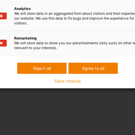
Analytics
We will store data in an aggregated form about visitors and their experi
our website. We use this data to fix bugs and improve the experience for 
visitors.
Remarketing
We will store data to show you our advertisements (only ours) on other 
relevant to your interests.
Reject all
Agree to all
Save choices