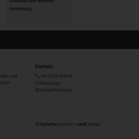
Anwendungen weltweit
zuverlässig.
igus-icon-3arrow
Kontakt
enden und
+49 2203 9649-0
otion
WhatsApp
Kontaktformular
Sprache:
Deutsch
Land:
België