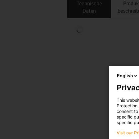
Technische
Produk
Daten
beschrei
English
Privac
This websi
Protection
consent to 
specific p
specific pu
Visit our P