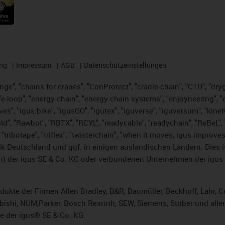
ng
Impressum
AGB
Datenschutzeinstellungen
nge", "chains for cranes", "ConProtect", "cradle-chain", "CTD", "dryge
-loop", "energy chain", "energy chain systems", "enjoyneering", "e-skin
ves", "igus:bike", "igusGO", "igutex", "iguverse", "iguversum", "kin
ld", "Rawbot", "RBTX", "RCYL", "readycable", "readychain", "ReBeL", "
 "tribotape", "triflex", "twisterchain", "when it moves, igus improve
k Deutschland und ggf. in einigen ausländischen Ländern. Dies 
 der igus SE & Co. KG oder verbundenen Unternehmen der igus 
rodukte der Firmen Allen Bradley, B&R, Baumüller, Beckhoff, Lahr
subishi, NUM,Parker, Bosch Rexroth, SEW, Siemens, Stöber und alle
e der igus® SE & Co. KG.