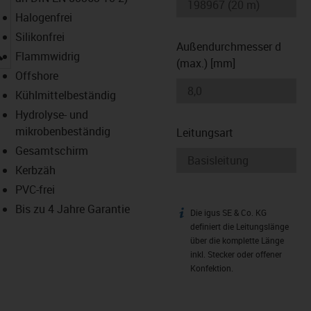
Halogenfrei
Silikonfrei
Außendurchmesser d
igus-icon-lupe
Flammwidrig
(max.) [mm]
Offshore
Kühlmittelbeständig
Hydrolyse- und
mikrobenbeständig
Leitungsart
Gesamtschirm
Kerbzäh
PVC-frei
Bis zu 4 Jahre Garantie
Die igus SE & Co. KG
igus-icon-info
definiert die Leitungslänge
über die komplette Länge
inkl. Stecker oder offener
Konfektion.