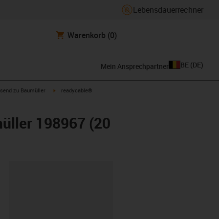
Lebensdauerrechner
Warenkorb
(0)
BE
(
DE
)
Mein Ansprechpartner
con-arrow-right
igus-icon-arrow-right
send zu Baumüller
readycable®
üller 198967 (20
ipboard