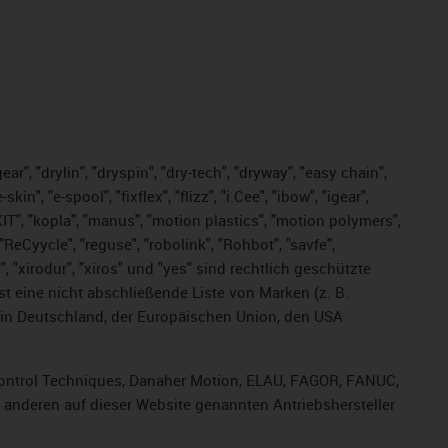
ar", "drylin", "dryspin", "dry-tech", "dryway", "easy chain",
", "e-spool", "fixflex", "flizz", "i.Cee", "ibow", "igear",
eKIT", "kopla", "manus", "motion plastics", "motion polymers",
ReCyycle", "reguse", "robolink", "Rohbot", "savfe",
s", "xirodur", "xiros" und "yes" sind rechtlich geschützte
ist
eine nicht abschließende Liste von Marken (z. B.
in Deutschland, der Europäischen Union, den USA
, Control Techniques, Danaher Motion, ELAU, FAGOR, FANUC,
r anderen auf dieser Website genannten Antriebshersteller