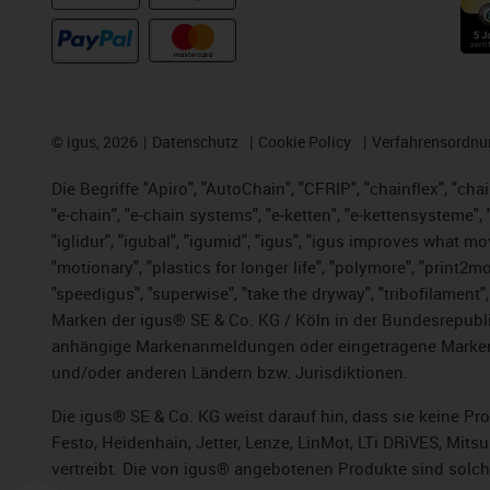
©
igus, 2026
Datenschutz
Cookie Policy
Verfahrensordnu
Die Begriffe "Apiro", "AutoChain", "CFRIP", "chainflex", "chai
"e-chain", "e-chain systems", "e-ketten", "e-kettensysteme", "e
"iglidur", "igubal", "igumid", "igus", "igus improves what mo
"motionary", "plastics for longer life",
"polymore",
"print2mo
"speedigus", "superwise", "take the dryway", "tribofilament",
Marken der igus® SE & Co. KG / Köln in der Bundesrepubli
anhängige Markenanmeldungen oder eingetragene Marken)
und/oder anderen Ländern bzw. Jurisdiktionen.
Die igus® SE & Co. KG weist darauf hin, dass sie keine P
Festo, Heidenhain, Jetter, Lenze, LinMot, LTi DRiVES, Mit
vertreibt. Die von igus® angebotenen Produkte sind solch