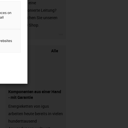
Sie suchen eine
unkonfektionierte Leitung?
ences on
Dann besuchen Sie unseren
all
chainflex® Shop.
igus-icon-3arrow
websites
Alle
Komponenten aus einer Hand
- mit Garantie
Energieketten von igus
arbeiten heute bereits in vielen
hunderttausend