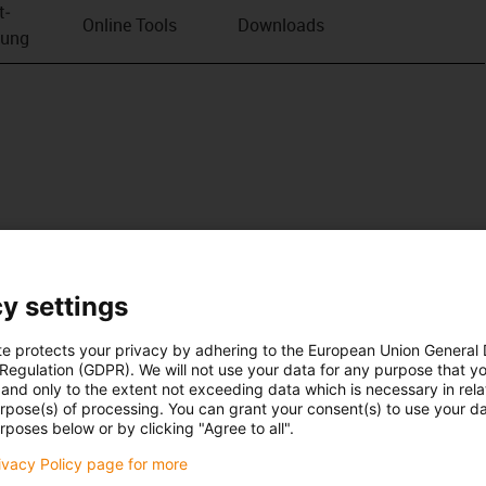
t­
Online Tools
Downloads
bung
y settings
te protects your privacy by adhering to the European Union General
 Regulation (GDPR). We will not use your data for any purpose that y
and only to the extent not exceeding data which is necessary in relat
urpose(s) of processing. You can grant your consent(s) to use your da
rposes below or by clicking "Agree to all".
rivacy Policy page for more