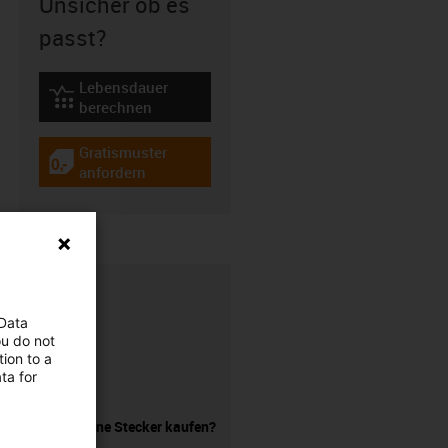
Unsicher ob es
passt?
Lebensdauer
igus-icon-lebensdauerrechner
berechnen
Gratismuster
igus-icon-gratismuster
anfordern
 Data
ou do not
ion to a
ta for
Leitung ohne Stecker kaufen?