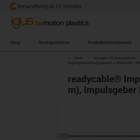
Versandfertig ab 24 Stunden
Shop
Konfiguratoren
Produktinformationen
igus-icon-arrow-right
igus-icon-arrow-right
Home
Leitungen für Energieketten
Impulsgeberleitung passend zu Baumüller 1989
readycable® Imp
m), Impulsgeber 