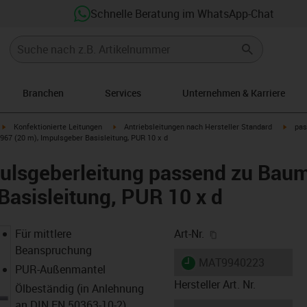
Schnelle Beratung im WhatsApp-Chat
Branchen
Services
Unternehmen & Karriere
igus-icon-arrow-right
igus-icon-arrow-right
igus-i
Konfektionierte Leitungen
Antriebsleitungen nach Hersteller Standard
pas
67 (20 m), Impulsgeber Basisleitung, PUR 10 x d
ulsgeberleitung passend zu Baum
Basisleitung, PUR 10 x d
igus-icon-copy-cl
Für mittlere
Art-Nr.
Beanspruchung
igus-icon-lieferzeit
MAT9940223
PUR-Außenmantel
Hersteller Art. Nr.
Ölbeständig (in Anlehnung
an DIN EN 50363-10-2)