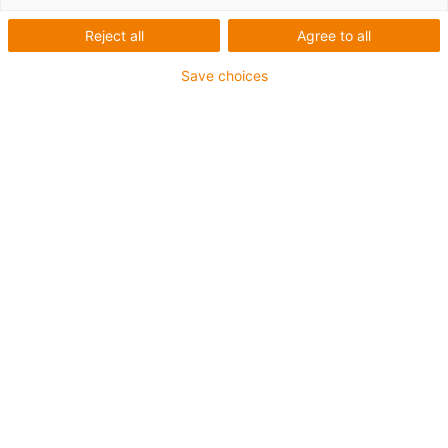
Für Stahl-Führungsrinnenserie: 94.30, 94.31
Reject all
Agree to all
Für Energiekettenserie: E4Q.58, H4Q.58, E4.56, H4.56,
Save choices
R4.56, E4.64L, 14040, 14140, R18840, 14240, 14340,
E6.62, 4040HD, 8840HD
Das Montageset besteht aus:
2 Klemmwinkel
2 Senkschraube
2 Sechskantmutter
2 Gleitmutter
1 C Profil
igus-icon-copy-clipboard
Art-Nr.
igus-icon-lieferzeit
94.50.575