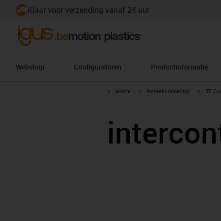
Klaar voor verzending vanaf 24 uur
Webshop
Configuratoren
Productinformatie
igus-icon-arrow-right
igus-icon-arrow-right
igus-ico
Home
Insteekconnector
TE Con
intercon