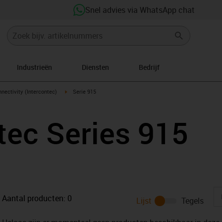
Snel advies via WhatsApp chat
Industrieën
Diensten
Bedrijf
n-arrow-right
igus-icon-arrow-right
nectivity (Intercontec)
Serie 915
tec Series 915
Aantal producten:
0
Lijst
Tegels