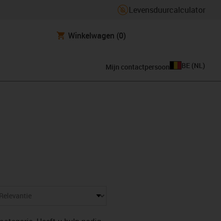
Levensduurcalculator
Winkelwagen
(0)
BE
(
NL
)
Mijn contactpersoon