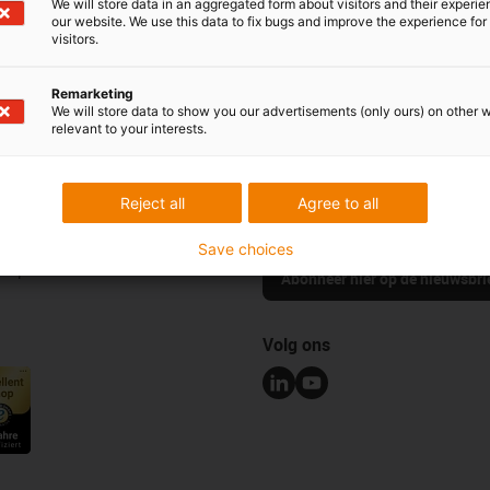
We will store data in an aggregated form about visitors and their experi
our website. We use this data to fix bugs and improve the experience for 
visitors.
Lof & kritiek
Remarketing
We will store data to show you our advertisements (only ours) on other 
relevant to your interests.
Nieuwsbrief
erken
Blijf op de hoogte en schrijf je hie
Reject all
Agree to all
igus® nieuwsbrief.
les
Save choices
d portaal
Abonneer hier op de nieuwsbri
Volg ons