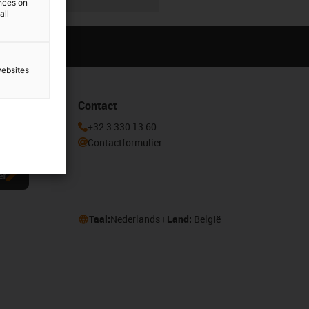
ences on
all
websites
Contact
r in voor de
+32 3 330 13 60
Contactformulier
ef
Taal:
Nederlands
Land:
België