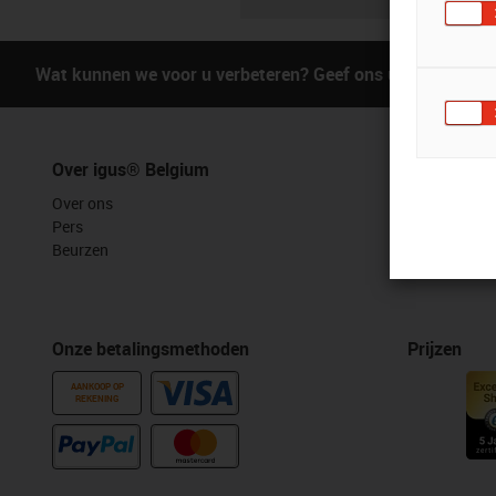
Wat kunnen we voor u verbeteren? Geef ons uw feedback.
Over igus® Belgium
Diensten
Over ons
myigus kenm
Pers
Online tools
Beurzen
Gratis samp
CAD downloa
Onze betalingsmethoden
Prijzen
AANKOOP OP
REKENING