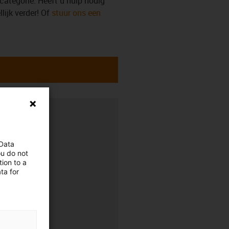
categorie. Heeft u hulp nodig
ijk verder! Of
stuur ons een
 Data
0.00 uur
ou do not
ion to a
ta for
0.00 uur