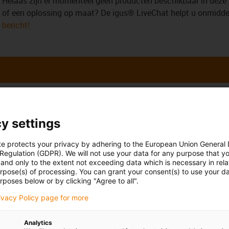
Helaas zijn er momenteel geen producten beschikbaar in deze 
of een oplossing op maat? De igus® LiveChat helpt u onmiddell
bericht!
uw vragen
Overleg en levering
y settings
Persoonlijk
te protects your privacy by adhering to the European Union General
Jönsson
Maandag t/m vrijdag: 7.00 - 2
 Regulation (GDPR). We will not use your data for any purpose that y
and only to the extent not exceeding data which is necessary in relat
Zaterdag: 8.00 uur - 12.00 uur
2 3 330 13 66
con-phone
urpose(s) of processing. You can grant your consent(s) to use your da
rposes below or by clicking "Agree to all".
Online
uur een e-mail
rivacy Policy page for more
Chat-service
Maandag t/m vrijdag: 7.00 - 2
Zaterdag: 8.00 uur - 12.00 uur
Analytics