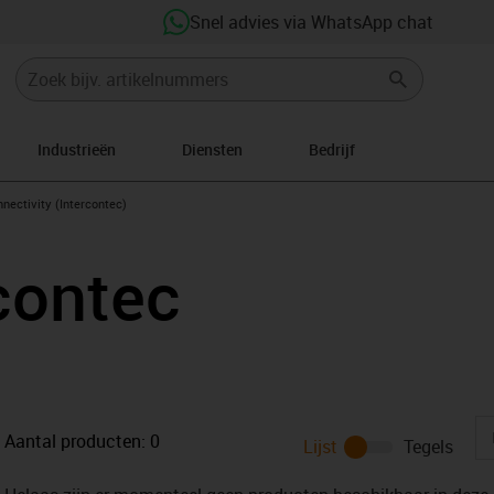
Snel advies via WhatsApp chat
Industrieën
Diensten
Bedrijf
n-arrow-right
nectivity (Intercontec)
contec
Aantal producten:
0
Lijst
Tegels