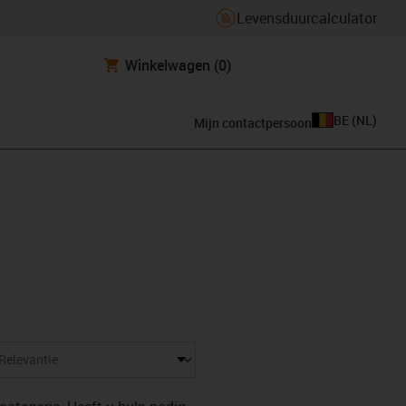
Levensduurcalculator
Winkelwagen
(0)
BE
(
NL
)
Mijn contactpersoon