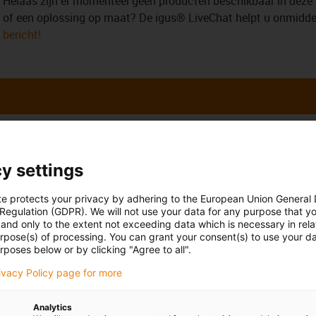
Helaas zijn er momenteel geen producten beschikbaar in deze 
of een oplossing op maat? De igus® LiveChat helpt u onmiddell
bericht!
uw vragen
Overleg en levering
y settings
Persoonlijk
te protects your privacy by adhering to the European Union General
Jönsson
Maandag t/m vrijdag: 7.00 - 2
 Regulation (GDPR). We will not use your data for any purpose that y
and only to the extent not exceeding data which is necessary in relat
Zaterdag: 8.00 uur - 12.00 uur
2 3 330 13 66
con-phone
urpose(s) of processing. You can grant your consent(s) to use your da
rposes below or by clicking "Agree to all".
Online
uur een e-mail
rivacy Policy page for more
Chat-service
Maandag t/m vrijdag: 7.00 - 2
Zaterdag: 8.00 uur - 12.00 uur
Analytics