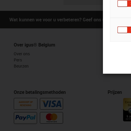
Wat kunnen we voor u verbeteren? Geef ons uw feedback.
Over igus® Belgium
Diensten
Over ons
myigus kenm
Pers
Online tools
Beurzen
Gratis samp
CAD downloa
Onze betalingsmethoden
Prijzen
AANKOOP OP
REKENING