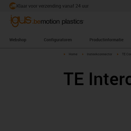
Klaar voor verzending vanaf 24 uur
Webshop
Configuratoren
Productinformatie
igus-icon-arrow-right
igus-icon-arrow-right
igus-ico
Home
Insteekconnector
TE Con
TE Inter