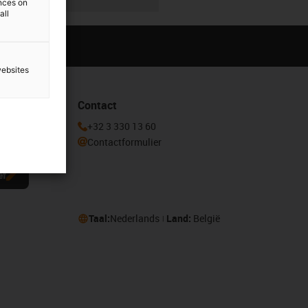
ences on
all
websites
Contact
r in voor de
+32 3 330 13 60
Contactformulier
ef
Taal:
Nederlands
Land:
België