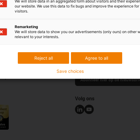
We will store data in an aggregated form about visitors and their experi
our website. We use this data to fix bugs and improve the experience for 
visitors.
Lof & kritiek
Remarketing
We will store data to show you our advertisements (only ours) on other 
relevant to your interests.
Nieuwsbrief
erken
Blijf op de hoogte en schrijf je hie
Reject all
Agree to all
igus® nieuwsbrief.
les
Save choices
d portaal
Abonneer hier op de nieuwsbri
Volg ons