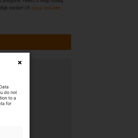
categorie. Heeft u hulp nodig
ijk verder! Of
stuur ons een
 Data
0.00 uur
ou do not
ion to a
ta for
0.00 uur