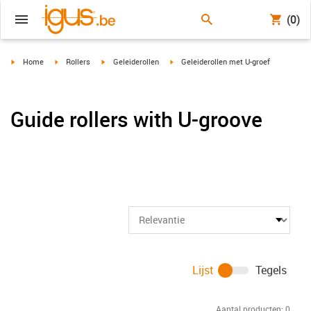
(0)
igus-icon-arrow-right
igus-icon-arrow-right
igus-icon-arrow-right
igus-icon-arrow-right
Home
Rollers
Geleiderollen
Geleiderollen met U-groef
Guide rollers with U-groove
Lijst
Tegels
Aantal producten:
0