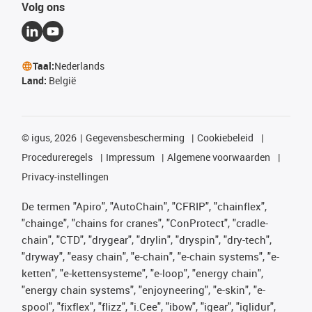
Volg ons
Taal:
Nederlands
Land:
België
©
igus, 2026
Gegevensbescherming
Cookiebeleid
Procedureregels
Impressum
Algemene voorwaarden
Privacy-instellingen
De termen "Apiro", "AutoChain", "CFRIP", "chainflex",
"chainge", "chains for cranes", "ConProtect", "cradle-
chain", "CTD", "drygear", "drylin", "dryspin", "dry-tech",
"dryway", "easy chain", "e-chain", "e-chain systems", "e-
ketten", "e-kettensysteme", "e-loop", "energy chain",
"energy chain systems", "enjoyneering", "e-skin", "e-
spool", "fixflex", "flizz", "i.Cee", "ibow", "igear", "iglidur",