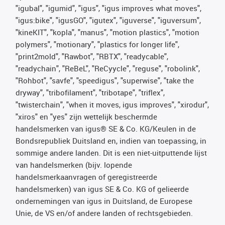
"igubal", "igumid", "igus", "igus improves what moves",
"igus:bike", "igusGO", "igutex", "iguverse", "iguversum",
"kineKIT", "kopla", "manus", "motion plastics", "motion
polymers", "motionary", "plastics for longer life",
"print2mold", "Rawbot", "RBTX", "readycable",
"readychain", "ReBeL", "ReCyycle", "reguse", "robolink",
"Rohbot", "savfe", "speedigus", "superwise", "take the
dryway", "tribofilament", "tribotape", "triflex",
"twisterchain", "when it moves, igus improves", "xirodur",
"xiros" en "yes" zijn wettelijk beschermde
handelsmerken van igus® SE & Co. KG/Keulen in de
Bondsrepubliek Duitsland en, indien van toepassing, in
sommige andere landen. Dit is een niet-uitputtende lijst
van handelsmerken (bijv. lopende
handelsmerkaanvragen of geregistreerde
handelsmerken) van igus SE & Co. KG of gelieerde
ondernemingen van igus in Duitsland, de Europese
Unie, de VS en/of andere landen of rechtsgebieden.