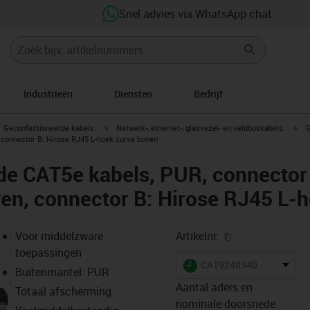
Snel advies via WhatsApp chat
Industrieën
Diensten
Bedrijf
gus-icon-arrow-right
igus-icon-arrow-right
igu
Geconfectioneerde kabels
Netwerk-, ethernet-, glasvezel- en veldbuskabels
G
 connector B: Hirose RJ45 L-hoek curve boven
de CAT5e kabels, PUR, connector
en, connector B: Hirose RJ45 L-
igus-icon-copy-
Voor middelzware
Artikelnr.
toepassingen
igus-icon-lieferzeit
CAT9240340
Buitenmantel: PUR
Aantal aders en
Totaal afscherming
nominale doorsnede