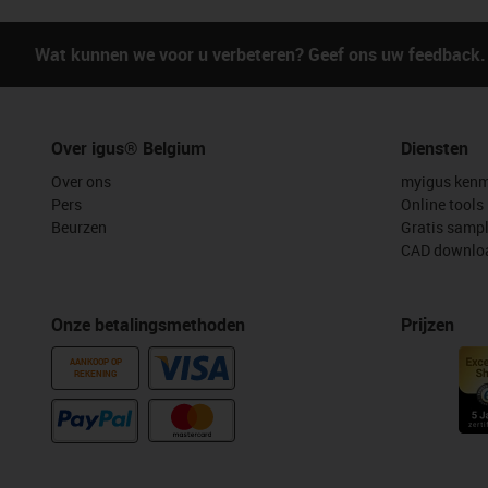
Wat kunnen we voor u verbeteren? Geef ons uw feedback.
Over igus® Belgium
Diensten
Over ons
myigus kenm
Pers
Online tools
Beurzen
Gratis samp
CAD downloa
Onze betalingsmethoden
Prijzen
AANKOOP OP
REKENING