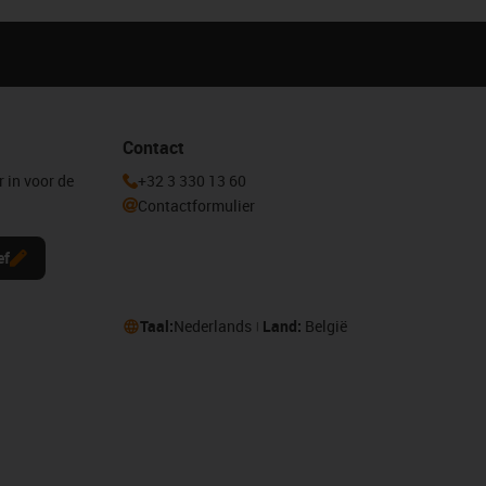
Contact
r in voor de
+32 3 330 13 60
Contactformulier
ef
Taal:
Nederlands
Land:
België