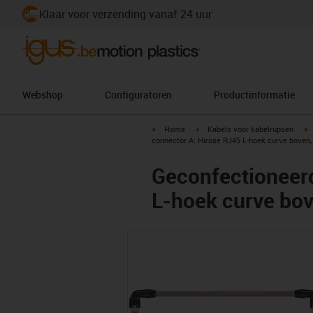
Klaar voor verzending vanaf 24 uur
Webshop
Configuratoren
Productinformatie
igus-icon-arrow-right
igus-icon-arrow-right
i
Home
Kabels voor kabelrupsen
connector A: Hirose RJ45 L-hoek curve boven,
Geconfectioneer
L-hoek curve bov