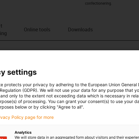
confectionering.
t
Online tools
Downloads
ving
y settings
te protects your privacy by adhering to the European Union General
 Regulation (GDPR). We will not use your data for any purpose that y
and only to the extent not exceeding data which is necessary in relat
urpose(s) of processing. You can grant your consent(s) to use your da
rposes below or by clicking "Agree to all".
rivacy Policy page for more
Analytics
We will store data in an aggregated form about visitors and their experi