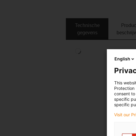
Technische
Produc
gegevens
beschrij
English
Privac
This websi
Protection
consent to 
specific p
specific pu
Visit our P