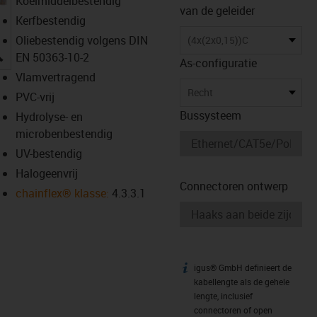
Koelmiddelbestendig
van de geleider
Kerfbestendig
Oliebestendig volgens DIN
(4x(2x0,15))C
igus-icon-lupe
EN 50363-10-2
As-configuratie
Vlamvertragend
Recht
PVC-vrij
Bussysteem
Hydrolyse- en
microbenbestendig
UV-bestendig
Halogeenvrij
Connectoren ontwerp
chainflex® klasse:
4.3.3.1
igus® GmbH definieert de
igus-icon-info
kabellengte als de gehele
lengte, inclusief
connectoren of open