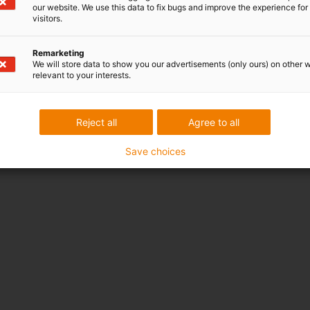
our website. We use this data to fix bugs and improve the experience for 
visitors.
Remarketing
We will store data to show you our advertisements (only ours) on other 
relevant to your interests.
Reject all
Agree to all
Save choices