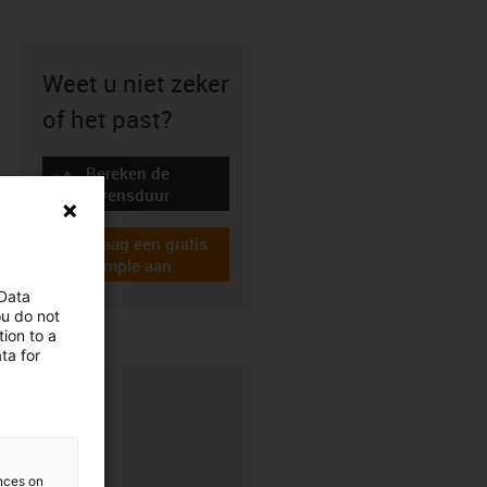
Weet u niet zeker
of het past?
Bereken de
igus-icon-lebensdauerrechner
levensduur
Vraag een gratis
igus-icon-gratismuster
sample aan
 Data
ou do not
ion to a
ta for
ences on