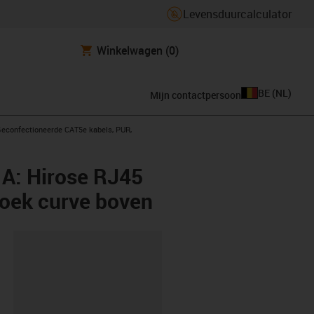
Levensduurcalculator
Winkelwagen
(0)
BE
(
NL
)
Mijn contactpersoon
s-icon-arrow-right
econfectioneerde CAT5e kabels, PUR,
 A: Hirose RJ45
hoek curve boven
clipboard