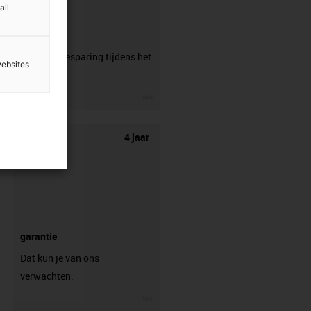
all
CFRIP®
50% tijdsbesparing tijdens het
websites
strippen.
igus-icon-3arrow
4 jaar
garantie
Dat kun je van ons
verwachten.
igus-icon-3arrow