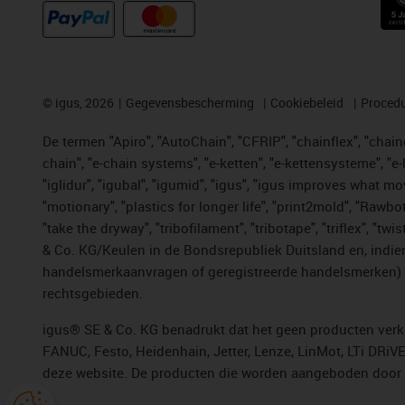
©
igus, 2026
Gegevensbescherming
Cookiebeleid
Procedu
De termen "Apiro", "AutoChain", "CFRIP", "chainflex", "chainge
chain", "e-chain systems", "e-ketten", "e-kettensysteme", "e-lo
"iglidur", "igubal", "igumid", "igus", "igus improves what mo
"motionary", "plastics for longer life", "print2mold", "Rawbo
"take the dryway", "tribofilament", "tribotape", "triflex", 
& Co. KG/Keulen in de Bondsrepubliek Duitsland en, indien
handelsmerkaanvragen of geregistreerde handelsmerken) v
rechtsgebieden.
igus® SE & Co. KG benadrukt dat het geen producten verko
FANUC, Festo, Heidenhain, Jetter, Lenze, LinMot, LTi DRiV
deze website. De producten die worden aangeboden door i