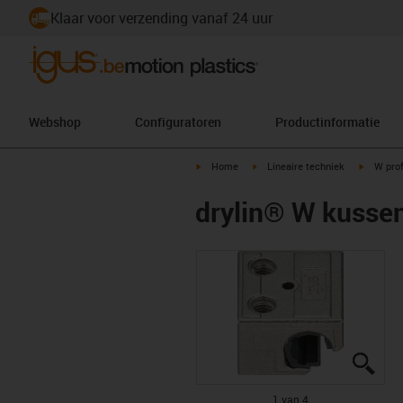
Klaar voor verzending vanaf 24 uur
Webshop
Configuratoren
Productinformatie
igus-icon-arrow-right
igus-icon-arrow-right
igus-ico
Home
Lineaire techniek
W prof
drylin® W kuss
igus
igus
igus
igus
1 van 4