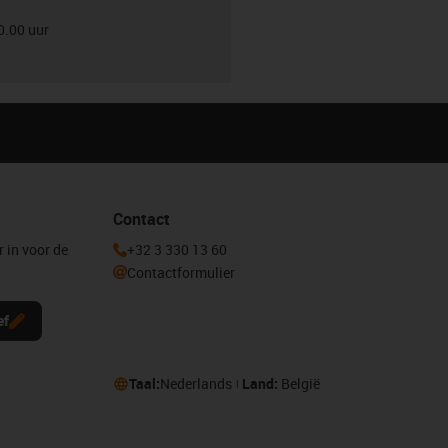
0.00 uur
Contact
r in voor de
+32 3 330 13 60
Contactformulier
ef
Taal:
Nederlands
Land:
België