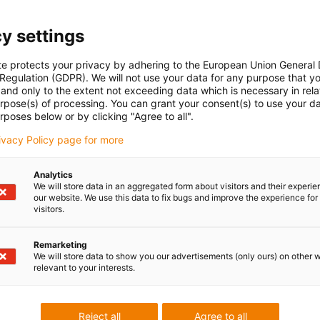
y settings
te protects your privacy by adhering to the European Union General
 Regulation (GDPR). We will not use your data for any purpose that y
and only to the extent not exceeding data which is necessary in relat
urpose(s) of processing. You can grant your consent(s) to use your da
rposes below or by clicking "Agree to all".
rivacy Policy page for more
Analytics
We will store data in an aggregated form about visitors and their experi
our website. We use this data to fix bugs and improve the experience for 
visitors.
Remarketing
We will store data to show you our advertisements (only ours) on other 
relevant to your interests.
Reject all
Agree to all