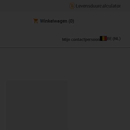
Levensduurcalculator
Winkelwagen
(0)
BE
(
NL
)
Mijn contactpersoon
clipboard