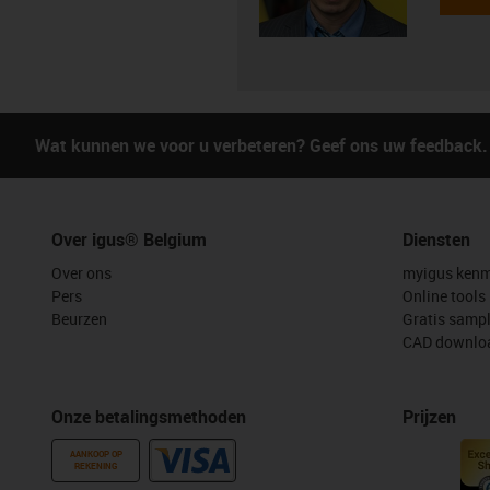
Wat kunnen we voor u verbeteren? Geef ons uw feedback.
Over igus® Belgium
Diensten
Over ons
myigus kenm
Pers
Online tools
Beurzen
Gratis samp
CAD downloa
Onze betalingsmethoden
Prijzen
AANKOOP OP
REKENING