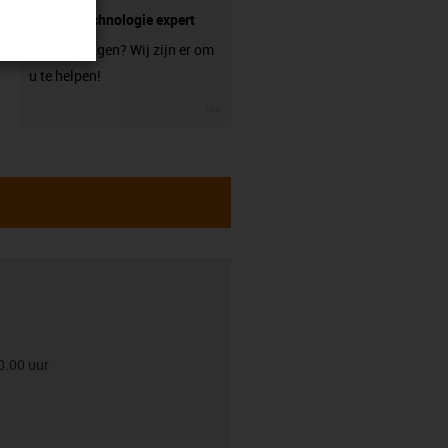
lineaire technologie expert
Heeft u vragen? Wij zijn er om
u te helpen!
igus-icon-3arrow
0.00 uur