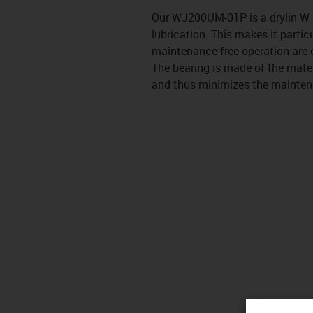
Our WJ200UM-01P is a drylin W s
lubrication. This makes it partic
maintenance-free operation are c
The bearing is made of the materia
and thus minimizes the maintena