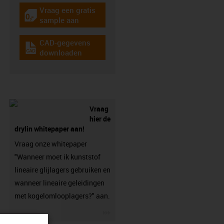
Vraag een gratis
igus-icon-gratismuster
sample aan
CAD-gegevens
igus-icon-cad-dateien
downloaden
Vraag
hier de
drylin whitepaper aan!
Vraag onze whitepaper
"Wanneer moet ik kunststof
lineaire glijlagers gebruiken en
wanneer lineaire geleidingen
met kogelomlooplagers?" aan.
igus-icon-3arrow