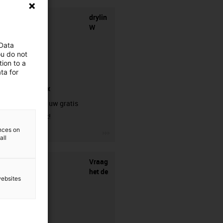
drylin
W
 Data
ou do not
ion to a
ta for
sample box
Bestel hier uw gratis
samplebox!
ences on
igus-icon-3arrow
all
Vraag
het de
websites