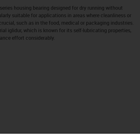
eries housing bearing designed for dry running without
ularly suitable for applications in areas where cleanliness or
rucial, such as in the food, medical or packaging industries.
l iglidur, which is known for its self-lubricating properties,
nce effort considerably.