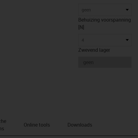
us-icon-arrow-right
geen
Behuizing voorspanning
[N]
4
Zwevend lager
che
Online tools
Downloads
ns