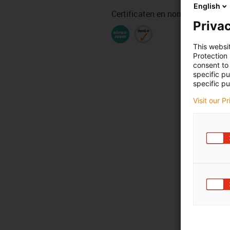
English
Certificaten en normen
Privac
This websi
Protection
consent to 
specific p
specific pu
Visit our P