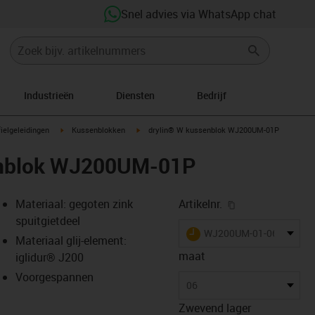
Snel advies via WhatsApp chat
Industrieën
Diensten
Bedrijf
n-arrow-right
igus-icon-arrow-right
igus-icon-arrow-right
ielgeleidingen
Kussenblokken
drylin® W kussenblok WJ200UM-01P
enblok WJ200UM-01P
igus-icon-copy-
Materiaal: gegoten zink
Artikelnr.
spuitgietdeel
igus-icon-lieferzeit
WJ200UM-01-06-P40
Materiaal glij-element:
maat
iglidur® J200
Voorgespannen
-icon-lupe
-icon-lupe
-icon-lupe
-icon-lupe
06
Zwevend lager