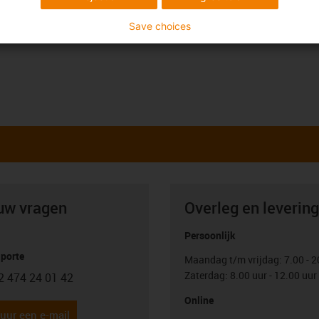
Save choices
uw vragen
Overleg en levering
Persoonlijk
porte
Maandag t/m vrijdag: 7.00 - 2
Zaterdag: 8.00 uur - 12.00 uur
2 474 24 01 42
con-phone
Online
uur een e-mail