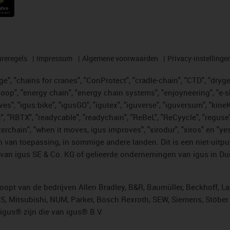
reregels
Impressum
Algemene voorwaarden
Privacy-instellinge
", "chains for cranes", "ConProtect", "cradle-chain", "CTD", "drygear"
op", "energy chain", "energy chain systems", "enjoyneering", "e-skin", 
ves", "igus:bike", "igusGO", "igutex", "iguverse", "iguversum", "kin
t", "RBTX", "readycable", "readychain", "ReBeL", "ReCyycle", "reguse"
"twisterchain", "when it moves, igus improves", "xirodur", "xiros" e
 van toepassing, in sommige andere landen. Dit is een niet-uitpu
an igus SE & Co. KG of gelieerde ondernemingen van igus in Duit
opt van de bedrijven Allen Bradley, B&R, Baumüller, Beckhoff, L
ES, Mitsubishi, NUM, Parker, Bosch Rexroth, SEW, Siemens, Stöbe
gus® zijn die van igus® B.V.