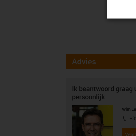
Advies
Ik beantwoord graag 
persoonlijk
Wim La
+3
igus-i
Verst