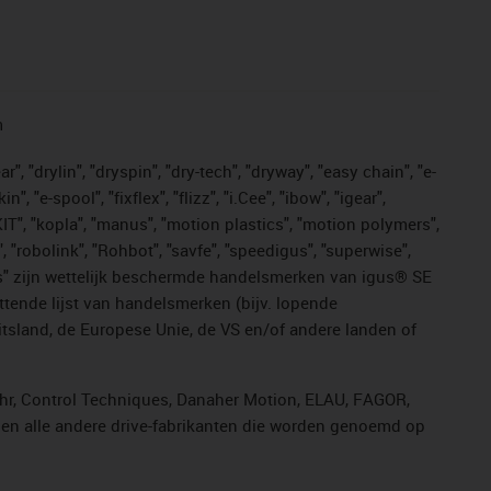
n
, "drylin", "dryspin", "dry-tech", "dryway", "easy chain", "e-
"e-spool", "fixflex", "flizz", "i.Cee", "ibow", "igear",
eKIT", "kopla", "manus", "motion plastics", "motion polymers",
, "robolink", "Rohbot", "savfe", "speedigus", "superwise",
n "yes" zijn wettelijk beschermde handelsmerken van igus® SE
ttende lijst van handelsmerken (bijv. lopende
sland, de Europese Unie, de VS en/of andere landen of
ahr, Control Techniques, Danaher Motion, ELAU, FAGOR,
r en alle andere drive-fabrikanten die worden genoemd op