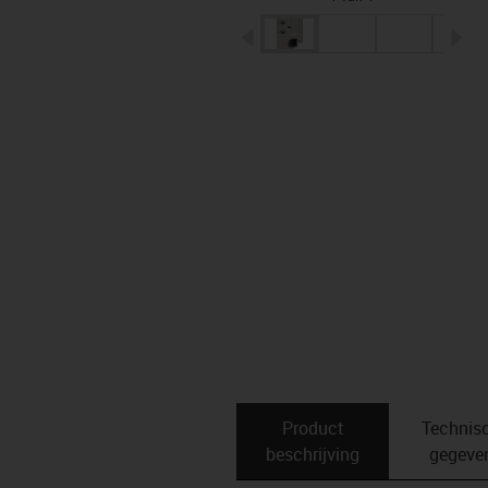
igus-icon-arrow-left
ig
Product
Technis
beschrijving
gegeve