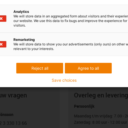
Analytics
We will store data in an aggregated form about visitors and their experi
our website. We use this data to fix bugs and improve the experience for 
visitors.
Remarketing
We will store data to show you our advertisements (only ours) on other 
relevant to your interests.
Reject all
Agree to all
Save choices
uw vragen
Overleg en levering
Persoonlijk
Jönsson
Maandag t/m vrijdag: 7.00 - 2
Zaterdag: 8.00 uur - 12.00 uur
2 3 330 13 66
con-phone