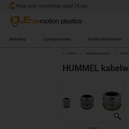
Klaar voor verzending vanaf 24 uur
Webshop
Configuratoren
Productinformatie
igus-icon-arrow-right
igus-icon-arrow-right
igus-ico
Home
Insteekconnector
Humm
HUMMEL kabelwa
igu
igu
igu
1 van 3