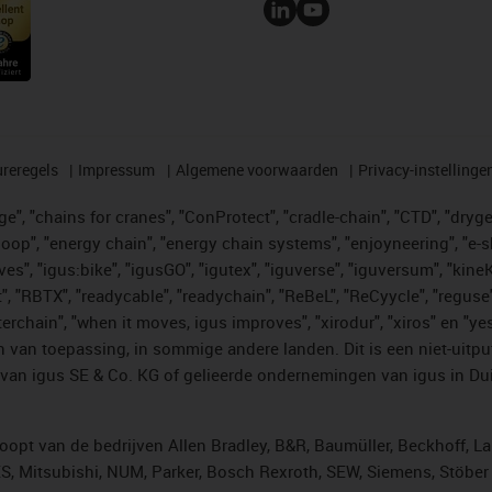
reregels
Impressum
Algemene voorwaarden
Privacy-instellinge
", "chains for cranes", "ConProtect", "cradle-chain", "CTD", "drygear"
op", "energy chain", "energy chain systems", "enjoyneering", "e-skin", 
ves", "igus:bike", "igusGO", "igutex", "iguverse", "iguversum", "kin
t", "RBTX", "readycable", "readychain", "ReBeL", "ReCyycle", "reguse"
"twisterchain", "when it moves, igus improves", "xirodur", "xiros" e
 van toepassing, in sommige andere landen. Dit is een niet-uitpu
an igus SE & Co. KG of gelieerde ondernemingen van igus in Duit
opt van de bedrijven Allen Bradley, B&R, Baumüller, Beckhoff, L
ES, Mitsubishi, NUM, Parker, Bosch Rexroth, SEW, Siemens, Stöbe