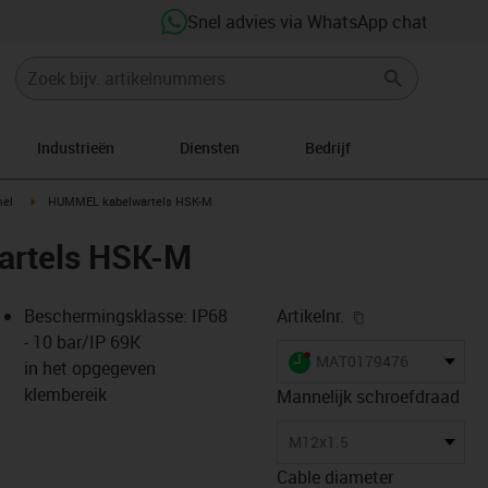
Snel advies via WhatsApp chat
Industrieën
Diensten
Bedrijf
n-arrow-right
igus-icon-arrow-right
el
HUMMEL kabelwartels HSK-M
rtels HSK-M
igus-icon-copy-
Beschermingsklasse: IP68
Artikelnr.
- 10 bar/IP 69K
igus-icon-lieferzeit-dot
MAT0179476
in het opgegeven
klembereik
Mannelijk schroefdraad
s-icon-lupe
s-icon-lupe
s-icon-lupe
M12x1.5
Cable diameter