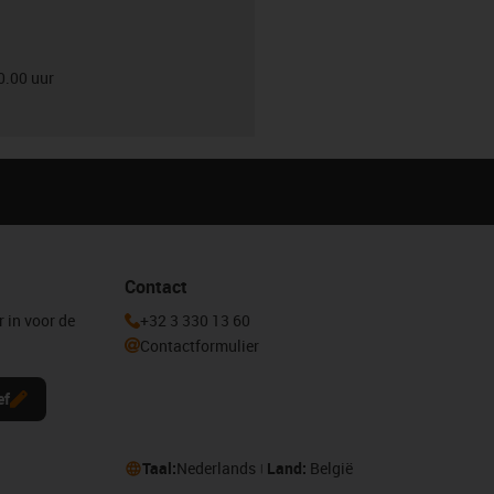
0.00 uur
Contact
r in voor de
+32 3 330 13 60
Contactformulier
ef
Taal:
Nederlands
Land:
België