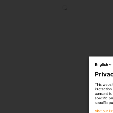
English
Privac
This websi
Protection
consent to 
specific p
specific pu
Visit our P