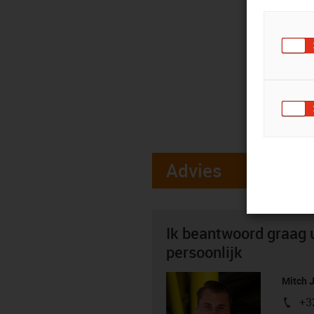
Advies
Ik beantwoord graag 
persoonlijk
Mitch 
+3
igus-i