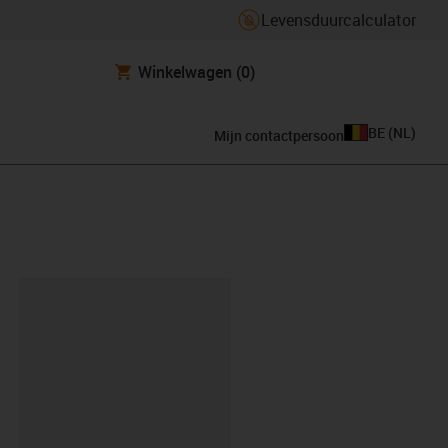
Levensduurcalculator
Winkelwagen
(0)
BE
(
NL
)
Mijn contactpersoon
clipboard