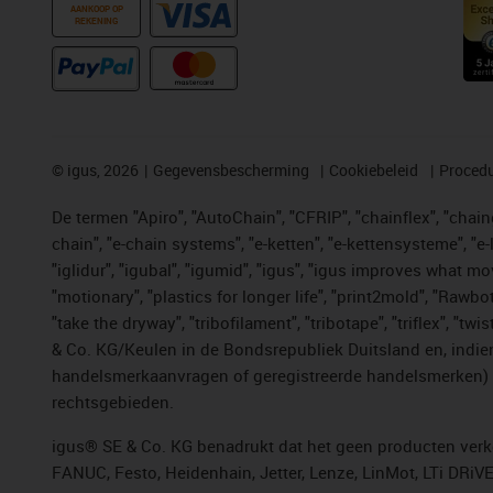
AANKOOP OP
REKENING
©
igus, 2026
Gegevensbescherming
Cookiebeleid
Procedu
De termen "Apiro", "AutoChain", "CFRIP", "chainflex", "chainge
chain", "e-chain systems", "e-ketten", "e-kettensysteme", "e-lo
"iglidur", "igubal", "igumid", "igus", "igus improves what mo
"motionary", "plastics for longer life", "print2mold", "Rawbo
"take the dryway", "tribofilament", "tribotape", "triflex", 
& Co. KG/Keulen in de Bondsrepubliek Duitsland en, indien
handelsmerkaanvragen of geregistreerde handelsmerken) v
rechtsgebieden.
igus® SE & Co. KG benadrukt dat het geen producten verko
FANUC, Festo, Heidenhain, Jetter, Lenze, LinMot, LTi DRiV