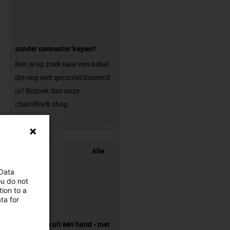
zonder connector kopen?
Ben je op zoek naar een kabel
die nog niet geconfectioneerd
is? Bezoek dan onze
chainflex® shop.
igus-icon-3arrow
Alle
 Data
ou do not
ion to a
ta for
onderdelen uit één hand - met