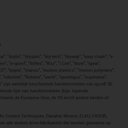
n
, "drylin", "dryspin", "dry-tech", "dryway", "easy chain", "e-
"e-spool", "fixflex", "flizz", "i.Cee", "ibow", "igear",
eKIT", "kopla", "manus", "motion plastics", "motion polymers",
, "robolink", "Rohbot", "savfe", "speedigus", "superwise",
n "yes" zijn wettelijk beschermde handelsmerken van igus® SE
ttende lijst van handelsmerken (bijv. lopende
sland, de Europese Unie, de VS en/of andere landen of
ahr, Control Techniques, Danaher Motion, ELAU, FAGOR,
r en alle andere drive-fabrikanten die worden genoemd op