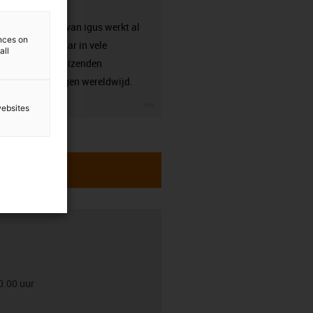
garantie
kabelrups van igus werkt al
ences on
betrouwbaar in vele
all
honderdduizenden
toepassingen wereldwijd.
igus-icon-3arrow
websites
0.00 uur