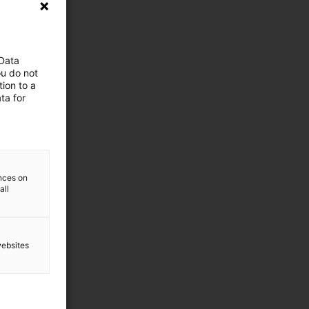
 Data
ou do not
ion to a
ta for
ences on
all
websites