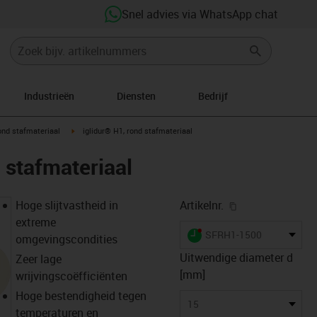
Snel advies via WhatsApp chat
Industrieën
Diensten
Bedrijf
-icon-arrow-right
igus-icon-arrow-right
nd stafmateriaal
iglidur® H1, rond stafmateriaal
 stafmateriaal
igus-icon-copy-
Hoge slijtvastheid in
Artikelnr.
extreme
igus-icon-lieferzeit-dot
SFRH1-1500
omgevingscondities
Uitwendige diameter d
Zeer lage
[mm]
wrijvingscoëfficiënten
Hoge bestendigheid tegen
15
temperaturen en