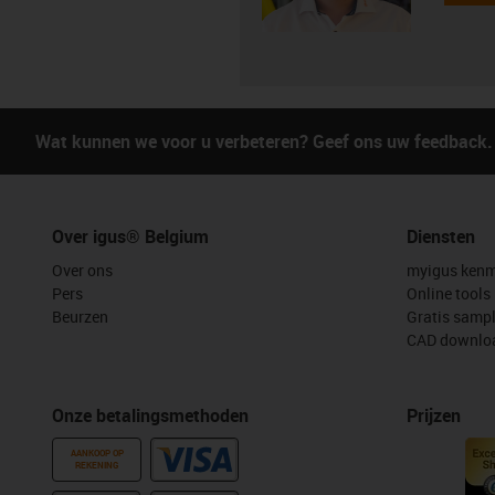
Wat kunnen we voor u verbeteren? Geef ons uw feedback.
Over igus® Belgium
Diensten
Over ons
myigus kenm
Pers
Online tools
Beurzen
Gratis samp
CAD downloa
Onze betalingsmethoden
Prijzen
AANKOOP OP
REKENING