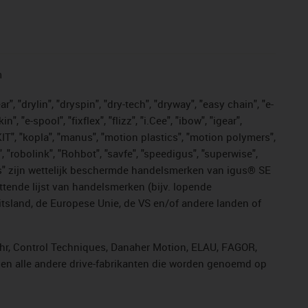
n
, "drylin", "dryspin", "dry-tech", "dryway", "easy chain", "e-
"e-spool", "fixflex", "flizz", "i.Cee", "ibow", "igear",
eKIT", "kopla", "manus", "motion plastics", "motion polymers",
, "robolink", "Rohbot", "savfe", "speedigus", "superwise",
n "yes" zijn wettelijk beschermde handelsmerken van igus® SE
ttende lijst van handelsmerken (bijv. lopende
sland, de Europese Unie, de VS en/of andere landen of
ahr, Control Techniques, Danaher Motion, ELAU, FAGOR,
r en alle andere drive-fabrikanten die worden genoemd op