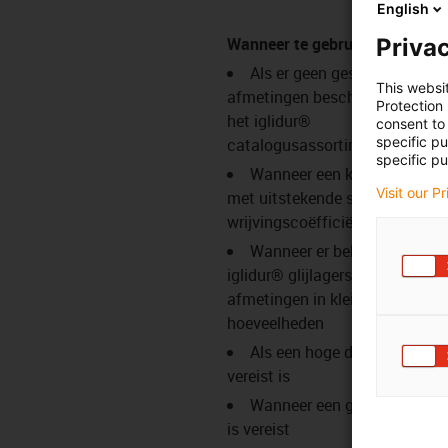
English
Wanneer te gebruiken?
Privac
Als er geen geschikte
This websi
afmetingen beschikbaar zijn in
Protection
het iglidur®
consent to 
specific p
catalogusassortiment
specific pu
Wanneer een kunststof sta
Visit our P
met uitstekende slijtage- en
wrijvingscoëfficiënten nodig is
Wanneer er behoefte is aan
iglidur® glijlagers in speciale
afmetingen in kleine
hoeveelheden
Als een hoge druksterkte
vereist is
Wanneer een grote flexibilite
is vereist