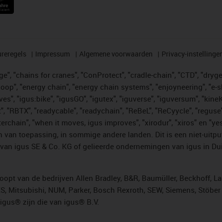
reregels
Impressum
Algemene voorwaarden
Privacy-instellinge
", "chains for cranes", "ConProtect", "cradle-chain", "CTD", "drygear"
op", "energy chain", "energy chain systems", "enjoyneering", "e-skin", 
ves", "igus:bike", "igusGO", "igutex", "iguverse", "iguversum", "kin
t", "RBTX", "readycable", "readychain", "ReBeL", "ReCyycle", "reguse"
"twisterchain", "when it moves, igus improves", "xirodur", "xiros" e
 van toepassing, in sommige andere landen. Dit is een niet-uitpu
an igus SE & Co. KG of gelieerde ondernemingen van igus in Duit
opt van de bedrijven Allen Bradley, B&R, Baumüller, Beckhoff, L
ES, Mitsubishi, NUM, Parker, Bosch Rexroth, SEW, Siemens, Stöbe
gus® zijn die van igus® B.V.