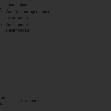
chemicaliën
igus-icon-lupe
Voor toepassingen onder
de motorkap
Smeermiddel- en
onderhoudsvrij
che
Downloads
ns