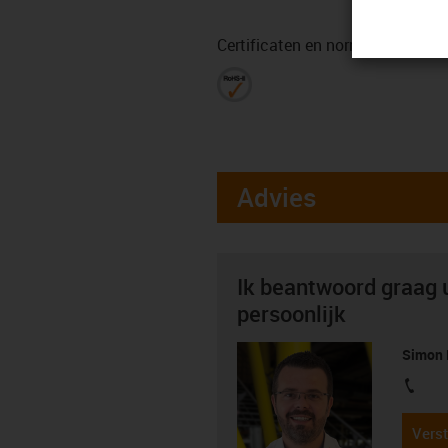
Certificaten en normen
Advies
Ik beantwoord graag 
persoonlijk
Simon 
igus-i
Verst