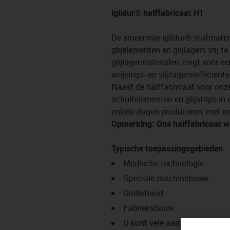
iglidur® halffabricaat H1
De smeervrije iglidur® stafmater
glijelementen en glijlagers vrij 
glijlagermaterialen zorgt voor 
wrijvings- en slijtagecoëfficiënte
Naast de halffabricaat voor onze
schuifelementen en glijstrips in
enkele dagen produceren, met ee
Opmerking: Ons halffabricaat w
Typische toepassingsgebieden
Medische technologie
Speciale machinebouw
Onderhoud
Fabrieksbouw
U kunt vele aanvullende toep