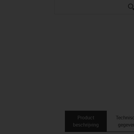
Product
Technis
beschrijving
gegeve