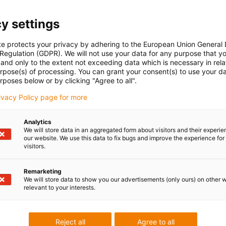
y settings
te protects your privacy by adhering to the European Union General
 Regulation (GDPR). We will not use your data for any purpose that y
Wanneer niet gebruiken?
and only to the extent not exceeding data which is necessary in relat
Als er een geschikt iglidur® standaard
urpose(s) of processing. You can grant your consent(s) to use your da
cataloguslager beschikbaar is
rposes below or by clicking "Agree to all".
af
Wanneer een iglidur® glijlager in speciale
rivacy Policy page for more
afmetingen in grote hoeveelheden nodig is
Als er geen halffabricaat van technische
Analytics
We will store data in an aggregated form about visitors and their experi
kunststoffen nodig is en een halffabricaat zonder
our website. We use this data to fix bugs and improve the experience for 
tribologische eigenschappen voldoende is voor de
visitors.
toepassing
Gebruik onze filteropties om het geschikte product te
Remarketing
We will store data to show you our advertisements (only ours) on other 
vinden
relevant to your interests.
it
Reject all
Agree to all