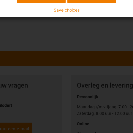
Save choices
uw vragen
Overleg en levering
Persoonlijk
Bodart
Maandag t/m vrijdag: 7.00 - 2
Zaterdag: 8.00 uur - 12.00 uur
con-phone
Online
uur een e-mail