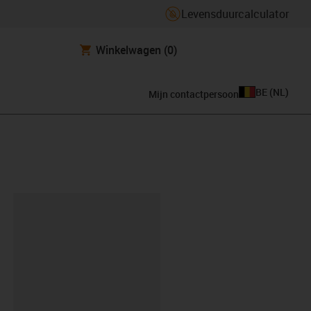
Levensduurcalculator
Winkelwagen
(0)
BE
(
NL
)
Mijn contactpersoon
clipboard