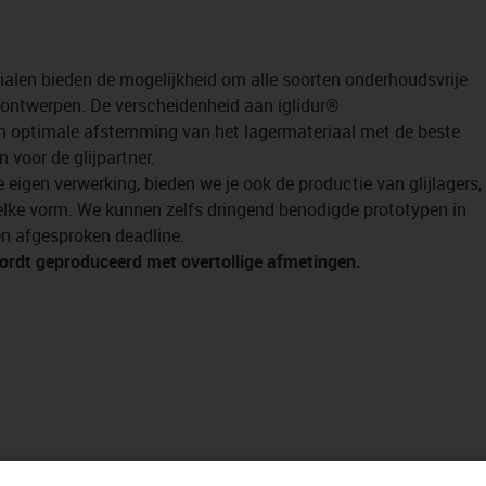
ialen bieden de mogelijkheid om alle soorten onderhoudsvrije
te ontwerpen. De verscheidenheid aan iglidur®
een optimale afstemming van het lagermateriaal met de beste
n voor de glijpartner.
 eigen verwerking, bieden we je ook de productie van glijlagers,
 elke vorm. We kunnen zelfs dringend benodigde prototypen in
n afgesproken deadline.
ordt geproduceerd met overtollige afmetingen.
assingsgebieden vinden op onze[Link id="9"]