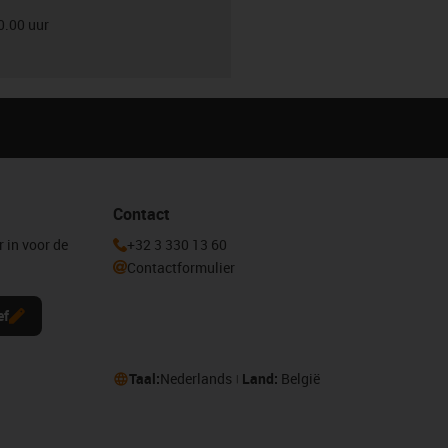
0.00 uur
Contact
r in voor de
+32 3 330 13 60
Contactformulier
ef
Taal:
Nederlands
Land:
België