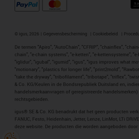
©
igus, 2026
Gegevensbescherming
Cookiebeleid
Procedu
De termen "Apiro", "AutoChain", "CFRIP", "chainflex", "chainge
chain", "e-chain systems", "e-ketten", "e-kettensysteme", "e-lo
"iglidur", "igubal", "igumid", "igus", "igus improves what mo
"motionary", "plastics for longer life", "print2mold", "Rawbo
"take the dryway", "tribofilament", "tribotape", "triflex", 
& Co. KG/Keulen in de Bondsrepubliek Duitsland en, indien
handelsmerkaanvragen of geregistreerde handelsmerken) v
rechtsgebieden.
igus® SE & Co. KG benadrukt dat het geen producten verko
FANUC, Festo, Heidenhain, Jetter, Lenze, LinMot, LTi DRiV
deze website. De producten die worden aangeboden door i