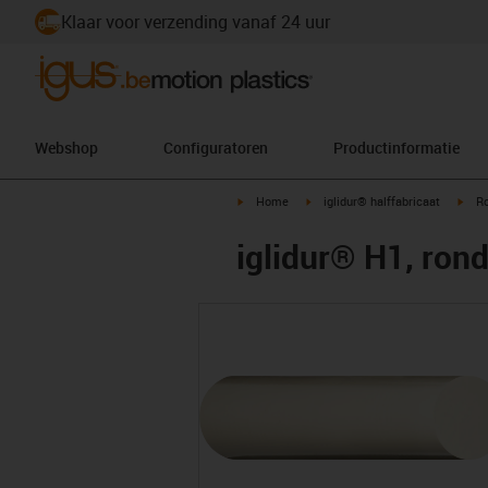
Klaar voor verzending vanaf 24 uur
Webshop
Configuratoren
Productinformatie
igus-icon-arrow-right
igus-icon-arrow-right
igus
Home
iglidur® halffabricaat
Ro
iglidur® H1, rond