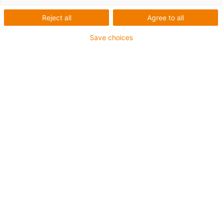
Reject all
Agree to all
Save choices
igus-icon-lup
Voor extreme heavy duty toepassingen
TPE buitenmantel
Koelmiddelbestendig
Flexibel bij lage temperatuur
Hydrolyse- en microbenbestendig
Vlamvertragend
Siliconenvrij
UV-bestendig
PVC-vrij
Oliebestendig (volgens DIN EN 60811-404), bestand
tegen bio-oliën (volgens VDMA 24568 met Plantocut 8