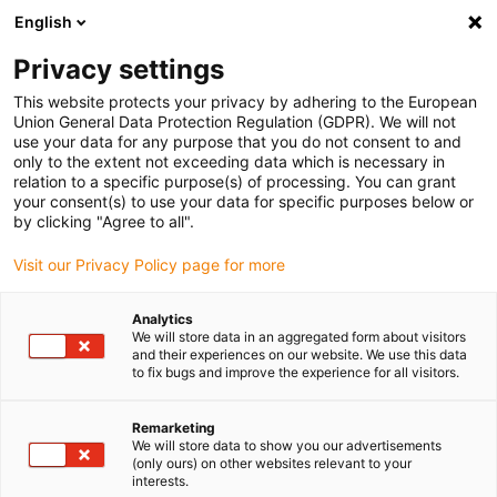
English
(0)
Privacy settings
igus-icon-arrow-right
igus-icon-arrow-right
igus-icon-arrow-right
igus-icon
Home
Kabels voor kabelrupsen
Geconfectioneerde kabels
This website protects your privacy by adhering to the European
igus-icon-arro
Aandrijfkabels in overeenstemming met de normen van de fabrikant
geschikt
Union General Data Protection Regulation (GDPR). We will not
igus-icon-arrow-right
voor Lenze
readycable® ventilatorkabel geschikt voor Lenze EWLLxxxZM,
use your data for any purpose that you do not consent to and
kabel voor koppelen TPE 5 x d, brandvertragend
only to the extent not exceeding data which is necessary in
relation to a specific purpose(s) of processing. You can grant
readycable® ventilatorkabel
your consent(s) to use your data for specific purposes below or
by clicking "Agree to all".
geschikt voor Lenze
Visit our Privacy Policy page for more
EWLLxxxZM, kabel voor
koppelen TPE 5 x d,
Analytics
We will store data in an aggregated form about visitors
brandvertragend
and their experiences on our website. We use this data
to fix bugs and improve the experience for all visitors.
Remarketing
We will store data to show you our advertisements
(only ours) on other websites relevant to your
interests.