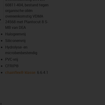
60811-404, bestand tegen
organische oliën
overeenkomstig VDMA
igus-icon-lupe
24568 met Plantocut 8 S-
MB van DEA
Halogeenvrij
Siliconenvrij
Hydrolyse- en
microbenbestendig
PVC-vrij
CFRIP®
chainflex® klasse:
6.6.4.1
t