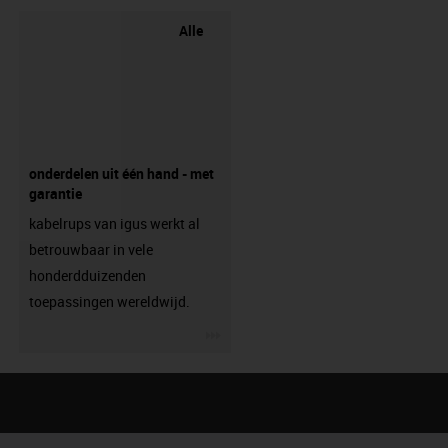
Alle
onderdelen uit één hand - met
garantie
kabelrups van igus werkt al
betrouwbaar in vele
honderdduizenden
toepassingen wereldwijd.
igus-icon-3arrow