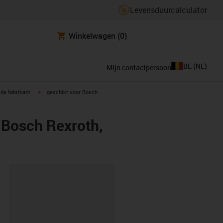
Levensduurcalculator
Winkelwagen
(0)
BE
(
NL
)
Mijn contactpersoon
igus-icon-arrow-right
de fabrikant
geschikt voor Bosch
 Bosch Rexroth,
clipboard