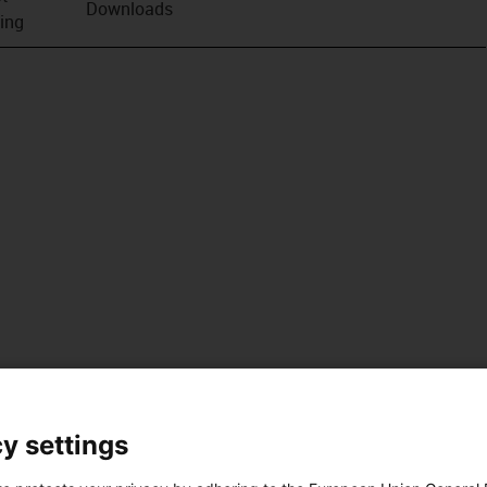
Downloads
ving
y settings