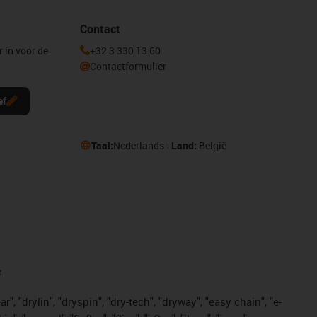
Contact
r in voor de
+32 3 330 13 60
Contactformulier
ef
Taal:
Nederlands
Land:
België
n
, "drylin", "dryspin", "dry-tech", "dryway", "easy chain", "e-