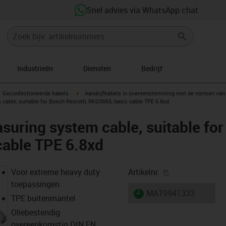
Snel advies via WhatsApp chat
Industrieën
Diensten
Bedrijf
gus-icon-arrow-right
igus-icon-arrow-right
Geconfectioneerde kabels
Aandrijfkabels in overeenstemming met de normen van 
able, suitable for Bosch Rexroth, RKG0065, basic cable TPE 6.8xd
uring system cable, suitable for
cable TPE 6.8xd
igus-icon-copy-
Voor extreme heavy duty
Artikelnr.
toepassingen
igus-icon-lieferzeit
MAT9941333
TPE buitenmantel
Oliebestendig
overeenkomstig DIN EN