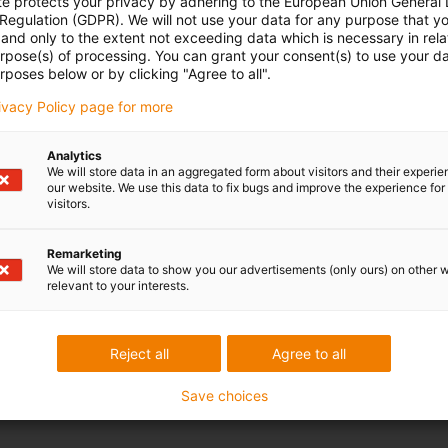
te protects your privacy by adhering to the European Union General
 Regulation (GDPR). We will not use your data for any purpose that y
and only to the extent not exceeding data which is necessary in relat
urpose(s) of processing. You can grant your consent(s) to use your da
rposes below or by clicking "Agree to all".
rivacy Policy page for more
Analytics
We will store data in an aggregated form about visitors and their experi
our website. We use this data to fix bugs and improve the experience for 
visitors.
Remarketing
We will store data to show you our advertisements (only ours) on other 
relevant to your interests.
Reject all
Agree to all
Save choices