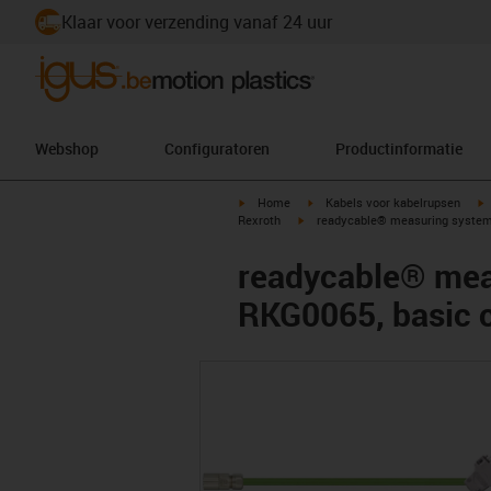
Klaar voor verzending vanaf 24 uur
Webshop
Configuratoren
Productinformatie
igus-icon-arrow-right
igus-icon-arrow-right
i
Home
Kabels voor kabelrupsen
igus-icon-arrow-right
Rexroth
readycable® measuring system c
readycable® meas
RKG0065, basic 