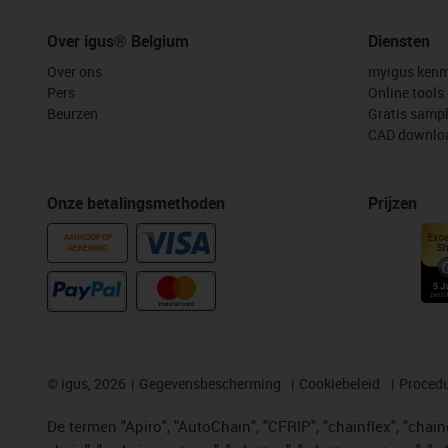
Over igus® Belgium
Diensten
Over ons
myigus kenm
Pers
Online tools
Beurzen
Gratis samp
CAD downloa
Onze betalingsmethoden
Prijzen
AANKOOP OP
REKENING
©
igus, 2026
Gegevensbescherming
Cookiebeleid
Procedu
De termen "Apiro", "AutoChain", "CFRIP", "chainflex", "chainge