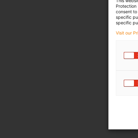
This websi
Protection
consent to 
specific p
specific pu
Visit our P