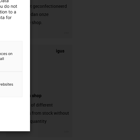
 Data
die nog niet geconfectioneerd
ou do not
ion to a
is? Bezoek dan onze
ta for
chainflex® shop.
igus-icon-3arrow
igus
ences on
all
websites
connectors shop
big variaty of different
connectors from stock without
min. order quantity
igus-icon-3arrow