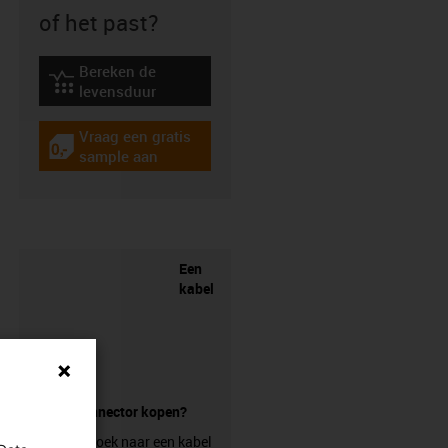
of het past?
Bereken de
igus-icon-lebensdauerrechner
levensduur
Vraag een gratis
igus-icon-gratismuster
sample aan
Een
kabel
zonder connector kopen?
Ben je op zoek naar een kabel