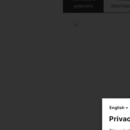
gegevens
beschrij
English
Privac