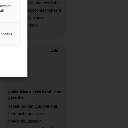
Ben je op zoek naar een kabel
ences on
die nog niet geconfectioneerd
all
is? Bezoek dan onze
chainflex® shop.
igus-icon-3arrow
websites
Alle
onderdelen uit één hand - met
garantie
kabelrups van igus werkt al
betrouwbaar in vele
honderdduizenden