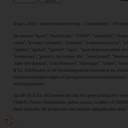
©
igus, 2026
Gegevensbescherming
Cookiebeleid
Procedu
De termen "Apiro", "AutoChain", "CFRIP", "chainflex", "chainge
chain", "e-chain systems", "e-ketten", "e-kettensysteme", "e-lo
"iglidur", "igubal", "igumid", "igus", "igus improves what mo
"motionary", "plastics for longer life", "print2mold", "Rawbo
"take the dryway", "tribofilament", "tribotape", "triflex", 
& Co. KG/Keulen in de Bondsrepubliek Duitsland en, indien
handelsmerkaanvragen of geregistreerde handelsmerken) v
rechtsgebieden.
igus® SE & Co. KG benadrukt dat het geen producten verko
FANUC, Festo, Heidenhain, Jetter, Lenze, LinMot, LTi DRiV
deze website. De producten die worden aangeboden door i