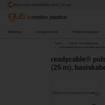
Klaar voor verzending vanaf 24 uur
Webshop
Configuratoren
Productinformatie
igus-icon-arrow-right
igus-icon-arrow-right
i
Home
Kabels voor kabelrupsen
igus-icon-arrow-right
readycable® pulsencoderkabel geschik
readycable® pul
(25 m), basiska