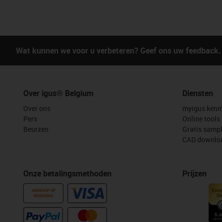
Wat kunnen we voor u verbeteren? Geef ons uw feedback.
Over igus® Belgium
Diensten
Over ons
myigus kenm
Pers
Online tools
Beurzen
Gratis samp
CAD downloa
Onze betalingsmethoden
Prijzen
AANKOOP OP
REKENING