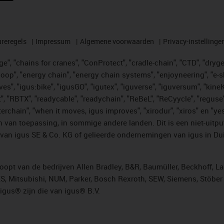
reregels
Impressum
Algemene voorwaarden
Privacy-instellinge
", "chains for cranes", "ConProtect", "cradle-chain", "CTD", "drygear"
op", "energy chain", "energy chain systems", "enjoyneering", "e-skin", 
ves", "igus:bike", "igusGO", "igutex", "iguverse", "iguversum", "kin
t", "RBTX", "readycable", "readychain", "ReBeL", "ReCyycle", "reguse"
"twisterchain", "when it moves, igus improves", "xirodur", "xiros" e
 van toepassing, in sommige andere landen. Dit is een niet-uitpu
an igus SE & Co. KG of gelieerde ondernemingen van igus in Duit
opt van de bedrijven Allen Bradley, B&R, Baumüller, Beckhoff, L
ES, Mitsubishi, NUM, Parker, Bosch Rexroth, SEW, Siemens, Stöbe
gus® zijn die van igus® B.V.