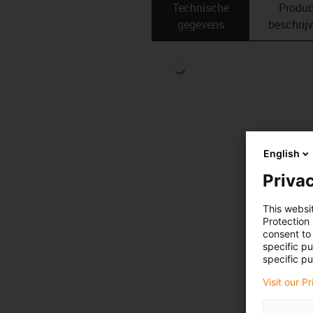
Technische
Produc
gegevens
beschrij
English
Privac
This websi
Protection
consent to 
specific p
specific pu
Visit our P