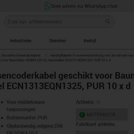
Snel advies via WhatsApp chat
Industrieën
Diensten
Bedrijf
gus-icon-arrow-right
igus-icon-arrow-right
Geconfectioneerde kabels
Aandrijfkabels in overeenstemming met de normen van 
t voor Baumüller 393893 (25 m), basiskabel ECN1313EQN1325, PUR 10 x d
sencoderkabel geschikt voor Bau
bel ECN1313EQN1325, PUR 10 x d
igus-icon-copy-
Voor middelzware
Artikelnr.
toepassingen
igus-icon-lieferzeit
MAT9940238
Buitenmantel: PUR
Fabrikant artikelnr.
Oliebestendig volgens DIN
EN 50363-10-2