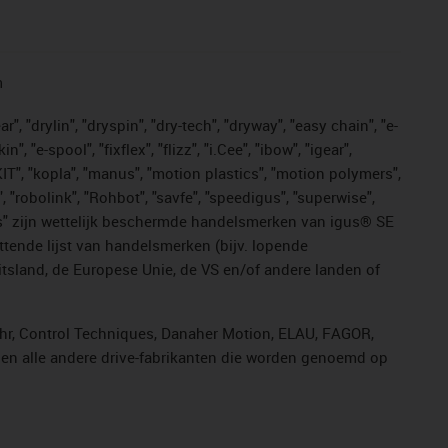
n
, "drylin", "dryspin", "dry-tech", "dryway", "easy chain", "e-
"e-spool", "fixflex", "flizz", "i.Cee", "ibow", "igear",
eKIT", "kopla", "manus", "motion plastics", "motion polymers",
, "robolink", "Rohbot", "savfe", "speedigus", "superwise",
n "yes" zijn wettelijk beschermde handelsmerken van igus® SE
ttende lijst van handelsmerken (bijv. lopende
sland, de Europese Unie, de VS en/of andere landen of
ahr, Control Techniques, Danaher Motion, ELAU, FAGOR,
r en alle andere drive-fabrikanten die worden genoemd op