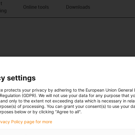
t
Online tools
Downloads
ving
y settings
te protects your privacy by adhering to the European Union General
 Regulation (GDPR). We will not use your data for any purpose that y
and only to the extent not exceeding data which is necessary in relat
urpose(s) of processing. You can grant your consent(s) to use your da
rposes below or by clicking "Agree to all".
rivacy Policy page for more