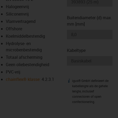
-icon-lupe
-icon-lupe
Halogeenvrij
Siliconenvrij
Buitendiameter (d) max.
Vlamvertragend
mm [mm]
Offshore
Koelmiddelbestendig
Hydrolyse- en
microbenbestendig
Kabeltype
Totaal afscherming
Geen oliebestendigheid
PVC-vrij
chainflex® klasse:
4.2.3.1
igus® GmbH definieert de
igus-icon-info
kabellengte als de gehele
lengte, inclusief
connectoren of open
confectionering.