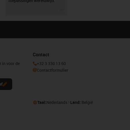
toepassingen wereldwijd.
igus-icon-3arrow
Contact
r in voor de
+32 3 330 13 60
Contactformulier
ef
Taal:
Nederlands
Land:
België