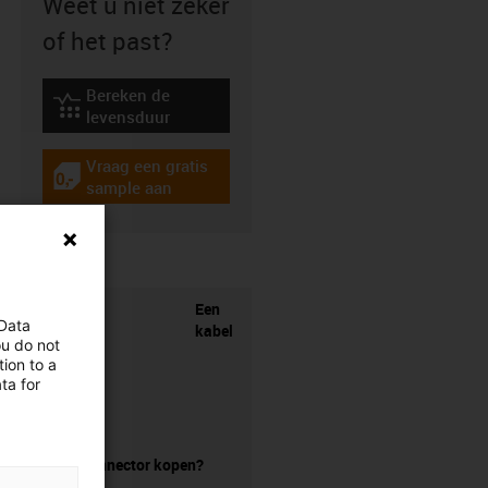
Weet u niet zeker
of het past?
Bereken de
igus-icon-lebensdauerrechner
levensduur
Vraag een gratis
igus-icon-gratismuster
sample aan
Een
 Data
kabel
ou do not
ion to a
ta for
zonder connector kopen?