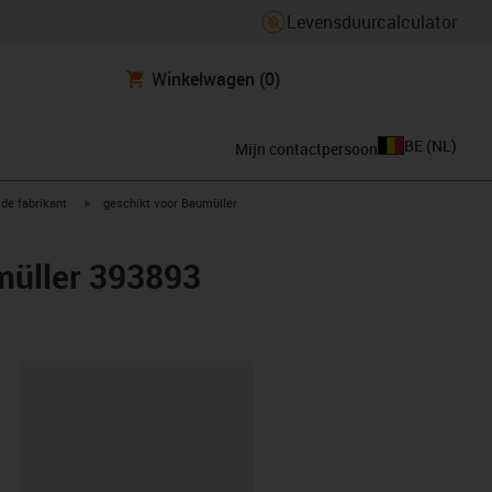
Levensduurcalculator
Winkelwagen
(0)
BE
(
NL
)
Mijn contactpersoon
igus-icon-arrow-right
de fabrikant
geschikt voor Baumüller
müller 393893
clipboard