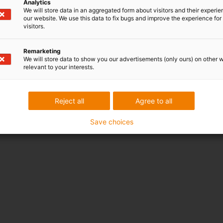
Analytics
We will store data in an aggregated form about visitors and their experi
our website. We use this data to fix bugs and improve the experience for 
visitors.
Remarketing
We will store data to show you our advertisements (only ours) on other 
relevant to your interests.
Reject all
Agree to all
Save choices