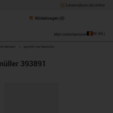
Levensduurcalculator
Winkelwagen
(0)
BE
(
NL
)
Mijn contactpersoon
igus-icon-arrow-right
de fabrikant
geschikt voor Baumüller
müller 393891
clipboard