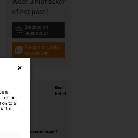
Weet u niet zeker
of het past?
Bereken de
igus-icon-lebensdauerrechner
levensduur
Vraag een gratis
igus-icon-gratismuster
sample aan
Een
 Data
kabel
ou do not
ion to a
ta for
zonder connector kopen?