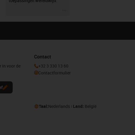
toepassingen wereldwijd.
igus-icon-3arrow
Contact
r in voor de
+32 3 330 13 60
Contactformulier
ef
Taal:
Nederlands
Land:
België