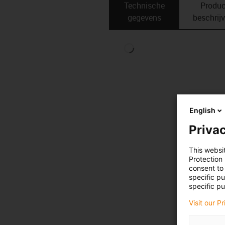
Technische
Produc
gegevens
beschrij
English
Privac
This websi
Protection
consent to 
specific p
specific pu
Visit our P