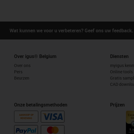
Wat kunnen we voor u verbeteren? Geef ons uw feedback.
Over igus® Belgium
Diensten
Over ons
myigus kenm
Pers
Online tools
Beurzen
Gratis samp
CAD downloa
Onze betalingsmethoden
Prijzen
AANKOOP OP
REKENING