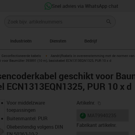
Snel advies via WhatsApp chat
Industrieën
Diensten
Bedrijf
gus-icon-arrow-right
igus-icon-arrow-right
Geconfectioneerde kabels
Aandrijfkabels in overeenstemming met de normen van 
t voor Baumüller 393891 (10 m), basiskabel ECN1313EQN1325, PUR 10 x d
sencoderkabel geschikt voor Bau
bel ECN1313EQN1325, PUR 10 x d
igus-icon-copy-
Voor middelzware
Artikelnr.
toepassingen
igus-icon-lieferzeit
MAT9940235
Buitenmantel: PUR
Fabrikant artikelnr.
Oliebestendig volgens DIN
EN 50363-10-2