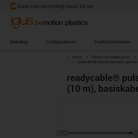
Klaar voor verzending vanaf 24 uur
Webshop
Configuratoren
Productinformatie
igus-icon-arrow-right
igus-icon-arrow-right
i
Home
Kabels voor kabelrupsen
igus-icon-arrow-right
readycable® pulsencoderkabel geschik
readycable® pul
(10 m), basiska