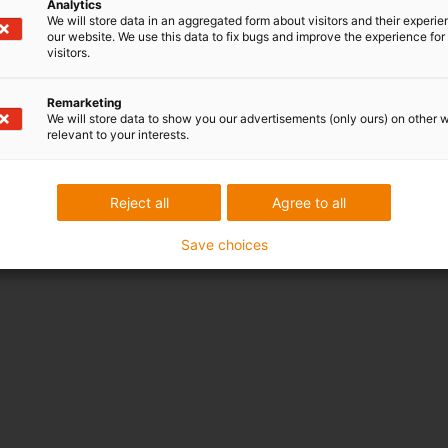
Analytics
We will store data in an aggregated form about visitors and their experi
our website. We use this data to fix bugs and improve the experience for 
visitors.
Remarketing
We will store data to show you our advertisements (only ours) on other 
relevant to your interests.
Reject all
Agree to all
Save choices