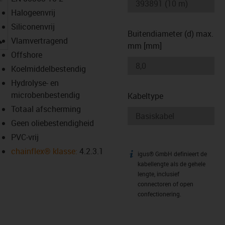
Halogeenvrij
Siliconenvrij
Buitendiameter (d) max.
igus-icon-lupe
Vlamvertragend
mm [mm]
Offshore
Koelmiddelbestendig
Hydrolyse- en
microbenbestendig
Kabeltype
Totaal afscherming
Geen oliebestendigheid
PVC-vrij
chainflex® klasse:
4.2.3.1
igus® GmbH definieert de
igus-icon-info
kabellengte als de gehele
lengte, inclusief
connectoren of open
confectionering.