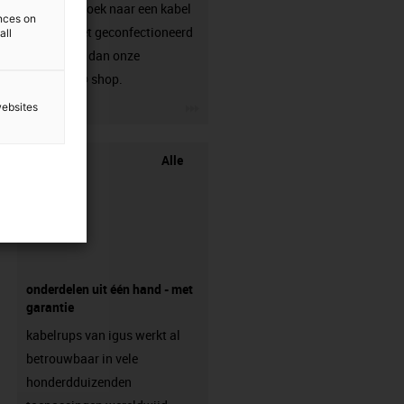
Ben je op zoek naar een kabel
ences on
die nog niet geconfectioneerd
all
is? Bezoek dan onze
chainflex® shop.
igus-icon-3arrow
websites
Alle
onderdelen uit één hand - met
garantie
kabelrups van igus werkt al
betrouwbaar in vele
honderdduizenden