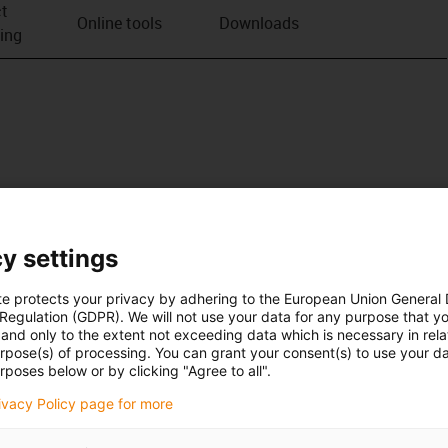
t
Online tools
Downloads
ving
y settings
te protects your privacy by adhering to the European Union General
 Regulation (GDPR). We will not use your data for any purpose that y
and only to the extent not exceeding data which is necessary in relat
urpose(s) of processing. You can grant your consent(s) to use your da
rposes below or by clicking "Agree to all".
rivacy Policy page for more