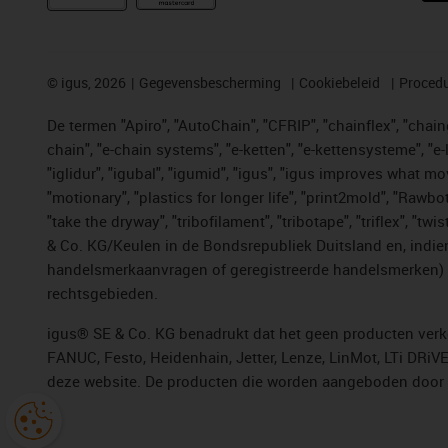
©
igus, 2026
Gegevensbescherming
Cookiebeleid
Procedu
De termen "Apiro", "AutoChain", "CFRIP", "chainflex", "chainge
chain", "e-chain systems", "e-ketten", "e-kettensysteme", "e-lo
"iglidur", "igubal", "igumid", "igus", "igus improves what mo
"motionary", "plastics for longer life", "print2mold", "Rawbo
"take the dryway", "tribofilament", "tribotape", "triflex", 
& Co. KG/Keulen in de Bondsrepubliek Duitsland en, indien
handelsmerkaanvragen of geregistreerde handelsmerken) v
rechtsgebieden.
igus® SE & Co. KG benadrukt dat het geen producten verko
FANUC, Festo, Heidenhain, Jetter, Lenze, LinMot, LTi DRiV
deze website. De producten die worden aangeboden door i