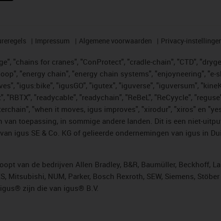
reregels
Impressum
Algemene voorwaarden
Privacy-instellinge
", "chains for cranes", "ConProtect", "cradle-chain", "CTD", "drygear"
op", "energy chain", "energy chain systems", "enjoyneering", "e-skin", 
ves", "igus:bike", "igusGO", "igutex", "iguverse", "iguversum", "kin
t", "RBTX", "readycable", "readychain", "ReBeL", "ReCyycle", "reguse"
"twisterchain", "when it moves, igus improves", "xirodur", "xiros" e
 van toepassing, in sommige andere landen. Dit is een niet-uitpu
an igus SE & Co. KG of gelieerde ondernemingen van igus in Duit
opt van de bedrijven Allen Bradley, B&R, Baumüller, Beckhoff, L
ES, Mitsubishi, NUM, Parker, Bosch Rexroth, SEW, Siemens, Stöbe
gus® zijn die van igus® B.V.