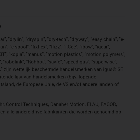
n
, "drylin", "dryspin", "dry-tech", "dryway", "easy chain", "e-
"e-spool", "fixflex", "flizz", "i.Cee", "ibow", "igear",
eKIT", "kopla", "manus", "motion plastics", "motion polymers",
, "robolink", "Rohbot", "savfe", "speedigus", "superwise",
n "yes" zijn wettelijk beschermde handelsmerken van igus® SE
ttende lijst van handelsmerken (bijv. lopende
sland, de Europese Unie, de VS en/of andere landen of
ahr, Control Techniques, Danaher Motion, ELAU, FAGOR,
r en alle andere drive-fabrikanten die worden genoemd op