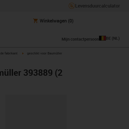
Levensduurcalculator
Winkelwagen
(0)
BE
(
NL
)
Mijn contactpersoon
igus-icon-arrow-right
de fabrikant
geschikt voor Baumüller
müller 393889 (2
clipboard