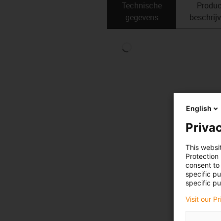
Technische
Produc
gegevens
beschrij
English
Privac
This websi
Protection
consent to 
specific p
specific pu
Visit our P