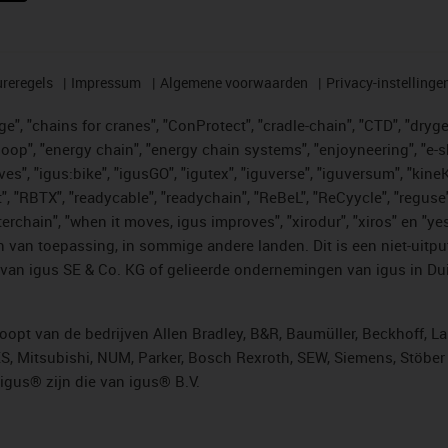
reregels
Impressum
Algemene voorwaarden
Privacy-instellinge
", "chains for cranes", "ConProtect", "cradle-chain", "CTD", "drygear"
op", "energy chain", "energy chain systems", "enjoyneering", "e-skin", 
ves", "igus:bike", "igusGO", "igutex", "iguverse", "iguversum", "kin
t", "RBTX", "readycable", "readychain", "ReBeL", "ReCyycle", "reguse"
"twisterchain", "when it moves, igus improves", "xirodur", "xiros" e
 van toepassing, in sommige andere landen. Dit is een niet-uitpu
an igus SE & Co. KG of gelieerde ondernemingen van igus in Duit
opt van de bedrijven Allen Bradley, B&R, Baumüller, Beckhoff, L
ES, Mitsubishi, NUM, Parker, Bosch Rexroth, SEW, Siemens, Stöbe
gus® zijn die van igus® B.V.