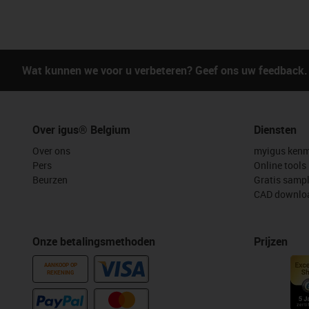
Wat kunnen we voor u verbeteren? Geef ons uw feedback.
Over igus® Belgium
Diensten
Over ons
myigus kenm
Pers
Online tools
Beurzen
Gratis samp
CAD downloa
Onze betalingsmethoden
Prijzen
AANKOOP OP
REKENING