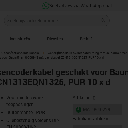
Snel advies via WhatsApp chat
Industrieën
Diensten
Bedrijf
gus-icon-arrow-right
igus-icon-arrow-right
Geconfectioneerde kabels
Aandrijfkabels in overeenstemming met de normen van 
t voor Baumüller 393889 (2 m), basiskabel ECN1313EQN1325, PUR 10 x d
sencoderkabel geschikt voor Bau
ECN1313EQN1325, PUR 10 x d
igus-icon-copy-
Voor middelzware
Artikelnr.
toepassingen
igus-icon-lieferzeit
MAT9940229
Buitenmantel: PUR
Fabrikant artikelnr.
Oliebestendig volgens DIN
EN 50363-10-2