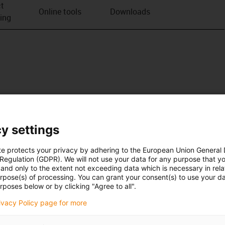
t
Online tools
Downloads
ving
y settings
te protects your privacy by adhering to the European Union General
 Regulation (GDPR). We will not use your data for any purpose that y
and only to the extent not exceeding data which is necessary in relat
urpose(s) of processing. You can grant your consent(s) to use your da
rposes below or by clicking "Agree to all".
rivacy Policy page for more