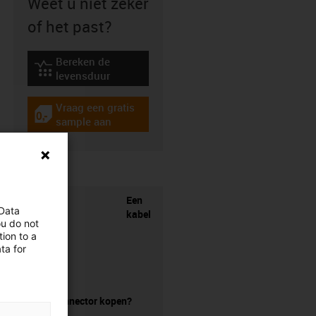
Weet u niet zeker
of het past?
Bereken de
igus-icon-lebensdauerrechner
levensduur
Vraag een gratis
igus-icon-gratismuster
sample aan
Een
 Data
kabel
ou do not
ion to a
ta for
zonder connector kopen?