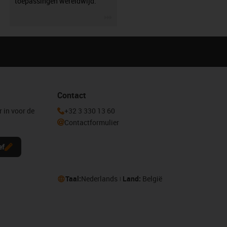
toepassingen wereldwijd.
igus-icon-3arrow
Contact
r in voor de
+32 3 330 13 60
Contactformulier
ef
Taal:
Nederlands
Land:
België