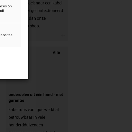
Ben je op zoek naar een kabel
ences on
die nog niet geconfectioneerd
all
is? Bezoek dan onze
chainflex® shop.
igus-icon-3arrow
websites
Alle
onderdelen uit één hand - met
garantie
kabelrups van igus werkt al
betrouwbaar in vele
honderdduizenden