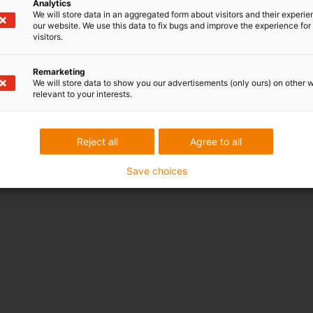
Analytics
We will store data in an aggregated form about visitors and their experi
our website. We use this data to fix bugs and improve the experience for 
visitors.
Remarketing
We will store data to show you our advertisements (only ours) on other 
relevant to your interests.
Reject all
Agree to all
Save choices