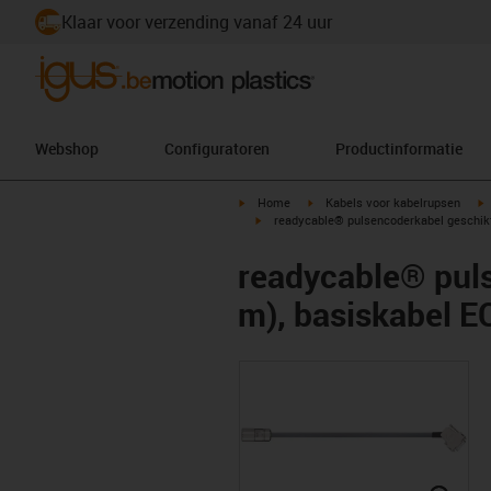
Klaar voor verzending vanaf 24 uur
Webshop
Configuratoren
Productinformatie
igus-icon-arrow-right
igus-icon-arrow-right
i
Home
Kabels voor kabelrupsen
igus-icon-arrow-right
readycable® pulsencoderkabel geschik
readycable® pul
m), basiskabel 