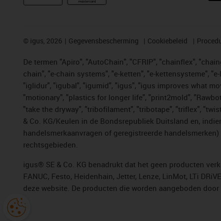
©
igus, 2026
Gegevensbescherming
Cookiebeleid
Procedu
De termen "Apiro", "AutoChain", "CFRIP", "chainflex", "chainge
chain", "e-chain systems", "e-ketten", "e-kettensysteme", "e-lo
"iglidur", "igubal", "igumid", "igus", "igus improves what mo
"motionary", "plastics for longer life", "print2mold", "Rawbo
"take the dryway", "tribofilament", "tribotape", "triflex", 
& Co. KG/Keulen in de Bondsrepubliek Duitsland en, indien
handelsmerkaanvragen of geregistreerde handelsmerken) v
rechtsgebieden.
igus® SE & Co. KG benadrukt dat het geen producten verko
FANUC, Festo, Heidenhain, Jetter, Lenze, LinMot, LTi DRiV
deze website. De producten die worden aangeboden door i