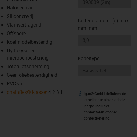
-icon-lupe
-icon-lupe
Halogeenvrij
Siliconenvrij
Buitendiameter (d) max.
Vlamvertragend
mm [mm]
Offshore
Koelmiddelbestendig
Hydrolyse- en
microbenbestendig
Kabeltype
Totaal afscherming
Geen oliebestendigheid
PVC-vrij
chainflex® klasse:
4.2.3.1
igus® GmbH definieert de
igus-icon-info
kabellengte als de gehele
lengte, inclusief
connectoren of open
confectionering.