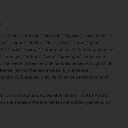
n
, "drylin", "dryspin", "dry-tech", "dryway", "easy chain", "e-
"e-spool", "fixflex", "flizz", "i.Cee", "ibow", "igear",
eKIT", "kopla", "manus", "motion plastics", "motion polymers",
, "robolink", "Rohbot", "savfe", "speedigus", "superwise",
n "yes" zijn wettelijk beschermde handelsmerken van igus® SE
ttende lijst van handelsmerken (bijv. lopende
sland, de Europese Unie, de VS en/of andere landen of
ahr, Control Techniques, Danaher Motion, ELAU, FAGOR,
r en alle andere drive-fabrikanten die worden genoemd op