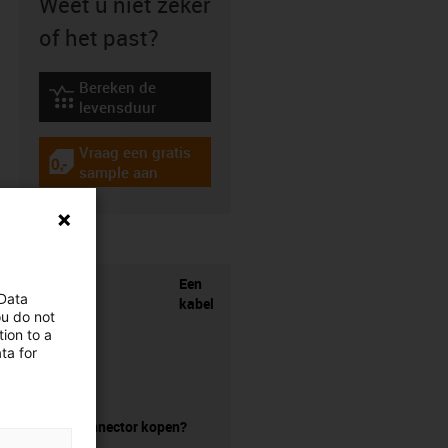
Weet u niet zeker
of het past?
Bereken de
igus-icon-lebensdauerrechner
levensduur
Vraag een gratis
igus-icon-gratismuster
sample aan
Een
 Data
kabel
ou do not
ion to a
ta for
zonder connector kopen?