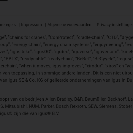
reregels
Impressum
Algemene voorwaarden
Privacy-instellinge
", "chains for cranes", "ConProtect", "cradle-chain", "CTD", "drygear"
op", "energy chain", "energy chain systems", "enjoyneering", "e-skin", 
ves", "igus:bike", "igusGO", "igutex", "iguverse", "iguversum", "kin
t", "RBTX", "readycable", "readychain", "ReBeL", "ReCyycle", "reguse"
"twisterchain", "when it moves, igus improves", "xirodur", "xiros" e
 van toepassing, in sommige andere landen. Dit is een niet-uitpu
an igus SE & Co. KG of gelieerde ondernemingen van igus in Duit
opt van de bedrijven Allen Bradley, B&R, Baumüller, Beckhoff, L
ES, Mitsubishi, NUM, Parker, Bosch Rexroth, SEW, Siemens, Stöbe
gus® zijn die van igus® B.V.