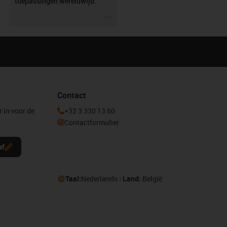
toepassingen wereldwijd.
igus-icon-3arrow
Contact
r in voor de
+32 3 330 13 60
Contactformulier
ef
Taal:
Nederlands
Land:
België