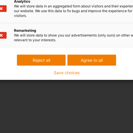
Analytics
We will store data in an aggregated form about visitors and their experi
our website. We use this data to fix bugs and improve the experience for 
visitors.
Remarketing
We will store data to show you our advertisements (only ours) on other 
relevant to your interests.
Reject all
Agree to all
Save choices