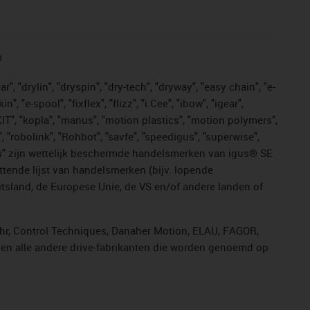
n
, "drylin", "dryspin", "dry-tech", "dryway", "easy chain", "e-
"e-spool", "fixflex", "flizz", "i.Cee", "ibow", "igear",
eKIT", "kopla", "manus", "motion plastics", "motion polymers",
, "robolink", "Rohbot", "savfe", "speedigus", "superwise",
n "yes" zijn wettelijk beschermde handelsmerken van igus® SE
ttende lijst van handelsmerken (bijv. lopende
sland, de Europese Unie, de VS en/of andere landen of
ahr, Control Techniques, Danaher Motion, ELAU, FAGOR,
r en alle andere drive-fabrikanten die worden genoemd op