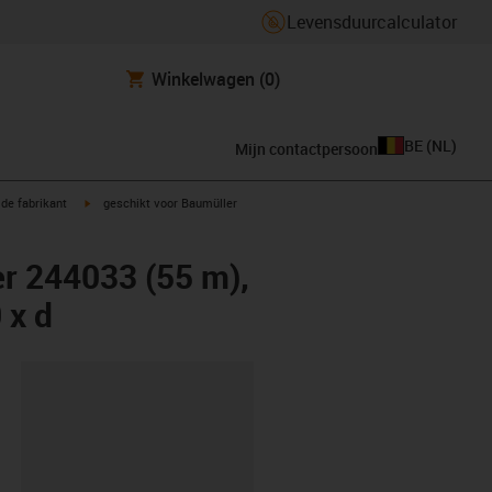
Levensduurcalculator
Winkelwagen
(0)
BE
(
NL
)
Mijn contactpersoon
igus-icon-arrow-right
de fabrikant
geschikt voor Baumüller
er 244033 (55 m),
 x d
clipboard