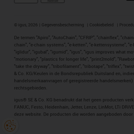
©
igus, 2026
Gegevensbescherming
Cookiebeleid
Procedu
De termen "Apiro", "AutoChain", "CFRIP", "chainflex", "chainge
chain", "e-chain systems", "e-ketten", "e-kettensysteme", "e-lo
"iglidur", "igubal", "igumid", "igus", "igus improves what mo
"motionary", "plastics for longer life", "print2mold", "Rawbo
"take the dryway", "tribofilament", "tribotape", "triflex", 
& Co. KG/Keulen in de Bondsrepubliek Duitsland en, indien
handelsmerkaanvragen of geregistreerde handelsmerken) v
rechtsgebieden.
igus® SE & Co. KG benadrukt dat het geen producten verko
FANUC, Festo, Heidenhain, Jetter, Lenze, LinMot, LTi DRiV
deze website. De producten die worden aangeboden door i