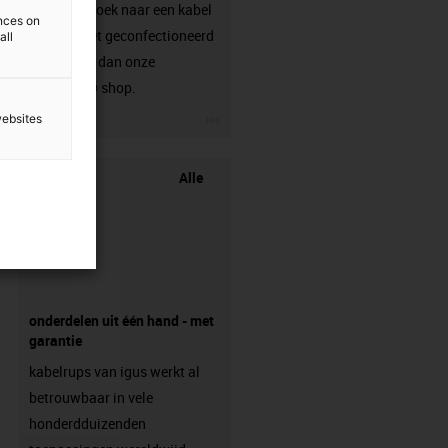
Ben je op zoek naar een kabel
ences on
die nog niet geconfectioneerd
all
is? Bezoek dan onze
chainflex® shop.
igus-icon-3arrow
websites
Alle
onderdelen uit één hand - met
garantie
kabelrups van igus werkt al
betrouwbaar in vele
honderdduizenden