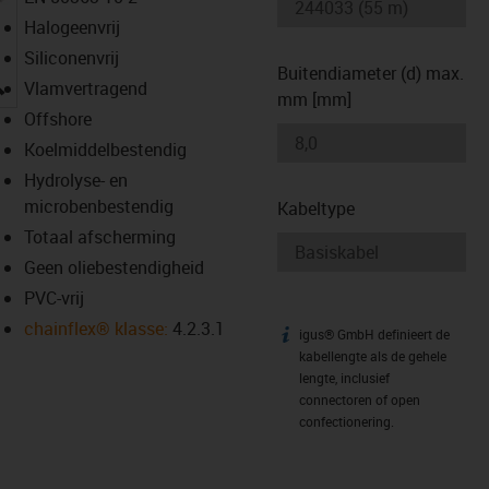
Halogeenvrij
Siliconenvrij
Buitendiameter (d) max.
igus-icon-lupe
Vlamvertragend
mm [mm]
Offshore
Koelmiddelbestendig
Hydrolyse- en
microbenbestendig
Kabeltype
Totaal afscherming
Geen oliebestendigheid
PVC-vrij
chainflex® klasse:
4.2.3.1
igus® GmbH definieert de
igus-icon-info
kabellengte als de gehele
lengte, inclusief
connectoren of open
confectionering.