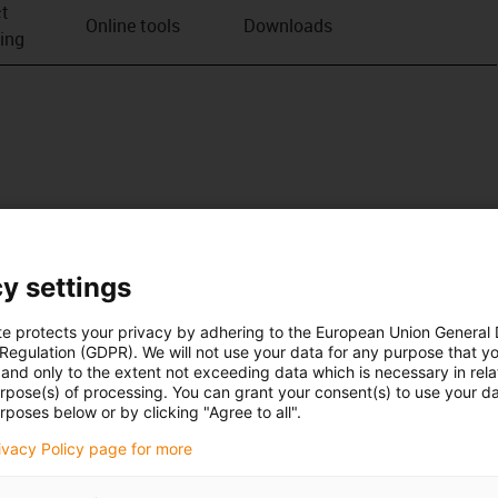
t
Online tools
Downloads
ving
y settings
te protects your privacy by adhering to the European Union General
 Regulation (GDPR). We will not use your data for any purpose that y
and only to the extent not exceeding data which is necessary in relat
urpose(s) of processing. You can grant your consent(s) to use your da
rposes below or by clicking "Agree to all".
rivacy Policy page for more