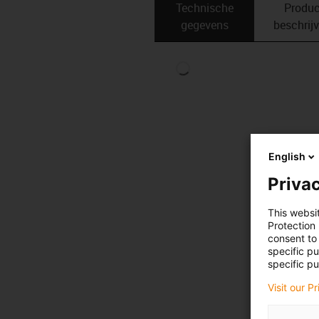
Technische
Produc
gegevens
beschrij
English
Privac
This websi
Protection
consent to 
specific p
specific pu
Visit our P