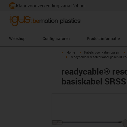
Klaar voor verzending vanaf 24 uur
Webshop
Configuratoren
Productinformatie
igus-icon-arrow-right
igus-icon-arrow-right
i
Home
Kabels voor kabelrupsen
igus-icon-arrow-right
readycable® resolverkabel geschikt v
readycable® reso
basiskabel SRS