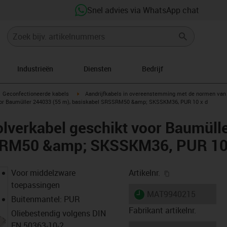
Snel advies via WhatsApp chat
Industrieën
Diensten
Bedrijf
gus-icon-arrow-right
igus-icon-arrow-right
Geconfectioneerde kabels
Aandrijfkabels in overeenstemming met de normen van 
oor Baumüller 244033 (55 m), basiskabel SRSSRM50 &amp; SKSSKM36, PUR 10 x d
lverkabel geschikt voor Baumüll
SRM50 &amp; SKSSKM36, PUR 10
igus-icon-copy-
Voor middelzware
Artikelnr.
toepassingen
igus-icon-lieferzeit
MAT9940215
Buitenmantel: PUR
Fabrikant artikelnr.
Oliebestendig volgens DIN
EN 50363-10-2