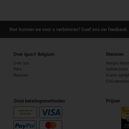
Wat kunnen we voor u verbeteren? Geef ons uw feedback.
Over igus® Belgium
Diensten
Over ons
myigus kenm
Pers
Online tools
Beurzen
Gratis samp
CAD downloa
Onze betalingsmethoden
Prijzen
AANKOOP OP
REKENING