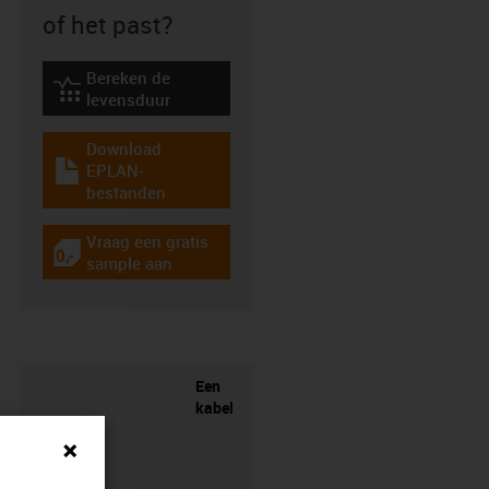
of het past?
Bereken de
igus-icon-lebensdauerrechner
levensduur
Download
EPLAN-
igus-icon-download-plan
bestanden
Vraag een gratis
igus-icon-gratismuster
sample aan
Een
kabel