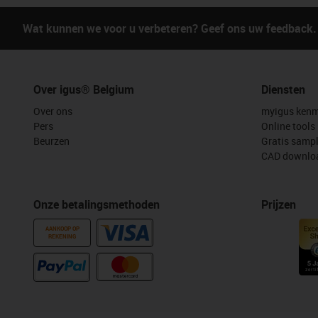
Wat kunnen we voor u verbeteren? Geef ons uw feedback.
Over igus® Belgium
Diensten
Over ons
myigus kenm
Pers
Online tools
Beurzen
Gratis samp
CAD downloa
Onze betalingsmethoden
Prijzen
AANKOOP OP
REKENING