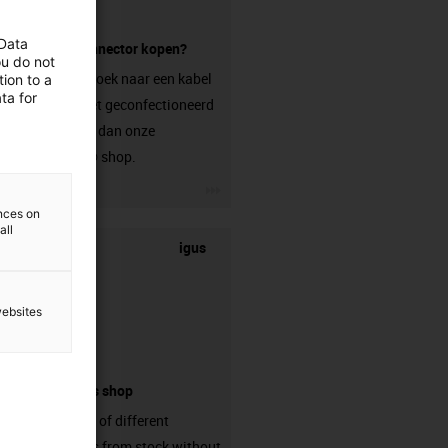
 Data
zonder connector kopen?
ou do not
Ben je op zoek naar een kabel
ion to a
ta for
die nog niet geconfectioneerd
is? Bezoek dan onze
chainflex® shop.
igus-icon-3arrow
ences on
all
igus
websites
connectors shop
big variaty of different
connectors from stock without