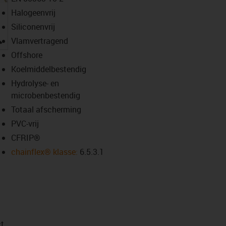
Halogeenvrij
Siliconenvrij
igus-icon-lupe
Vlamvertragend
Offshore
Koelmiddelbestendig
Hydrolyse- en
microbenbestendig
Totaal afscherming
PVC-vrij
CFRIP®
chainflex® klasse:
6.5.3.1
t