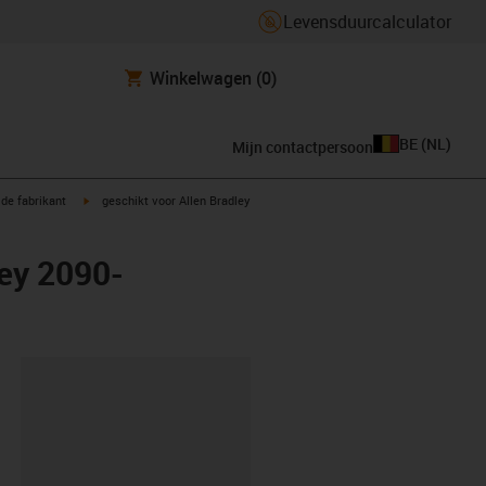
Levensduurcalculator
Winkelwagen
(0)
BE
(
NL
)
Mijn contactpersoon
igus-icon-arrow-right
de fabrikant
geschikt voor Allen Bradley
ley 2090-
clipboard