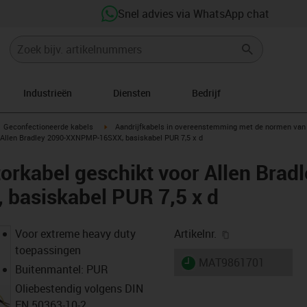
Snel advies via WhatsApp chat
Industrieën
Diensten
Bedrijf
gus-icon-arrow-right
igus-icon-arrow-right
Geconfectioneerde kabels
Aandrijfkabels in overeenstemming met de normen van 
 Allen Bradley 2090-XXNPMP-16SXX, basiskabel PUR 7,5 x d
rkabel geschikt voor Allen Brad
asiskabel PUR 7,5 x d
igus-icon-copy-
Voor extreme heavy duty
Artikelnr.
toepassingen
igus-icon-lieferzeit
MAT9861701
Buitenmantel: PUR
Oliebestendig volgens DIN
EN 50363-10-2