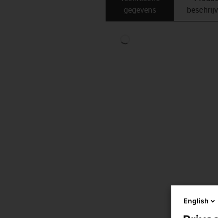
gegevens
beschrij
English