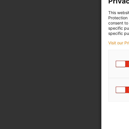
Privac
This websi
Protection
consent to 
specific p
specific pu
Visit our P