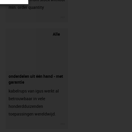
min. order quantity
igus-icon-3arrow
Alle
onderdelen uit één hand - met
garantie
kabelrups van igus werkt al
betrouwbaar in vele
honderdduizenden
toepassingen wereldwijd.
igus-icon-3arrow