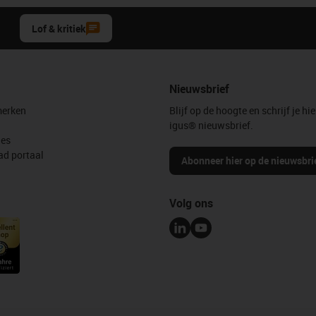
Lof & kritiek
Nieuwsbrief
erken
Blijf op de hoogte en schrijf je hie
igus® nieuwsbrief.
les
d portaal
Abonneer hier op de nieuwsbri
Volg ons