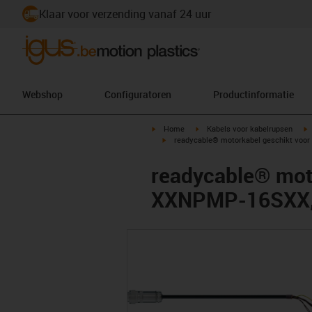
Klaar voor verzending vanaf 24 uur
Webshop
Configuratoren
Productinformatie
igus-icon-arrow-right
igus-icon-arrow-right
i
Home
Kabels voor kabelrupsen
igus-icon-arrow-right
readycable® motorkabel geschikt voor
readycable® moto
XXNPMP-16SXX, b