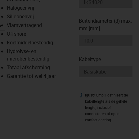
Halogeenvrij
Siliconenvrij
Buitendiameter (d) max.
igus-icon-lupe
Vlamvertragend
mm [mm]
Offshore
Koelmiddelbestendig
Hydrolyse- en
microbenbestendig
Kabeltype
Totaal afscherming
Garantie tot wel 4 jaar
igus® GmbH definieert de
igus-icon-info
kabellengte als de gehele
lengte, inclusief
connectoren of open
confectionering.