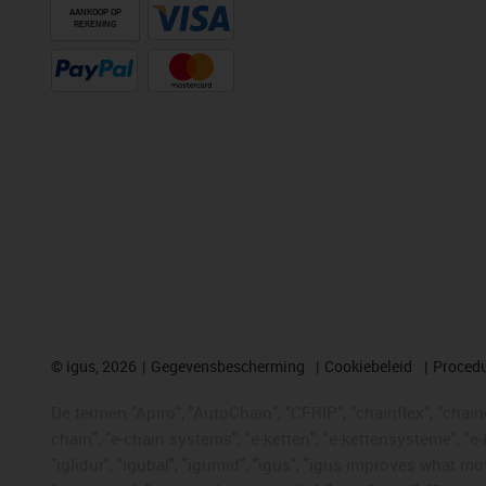
AANKOOP OP
REKENING
©
igus, 2026
Gegevensbescherming
Cookiebeleid
Procedu
De termen "Apiro", "AutoChain", "CFRIP", "chainflex", "chainge
chain", "e-chain systems", "e-ketten", "e-kettensysteme", "e-lo
"iglidur", "igubal", "igumid", "igus", "igus improves what mo