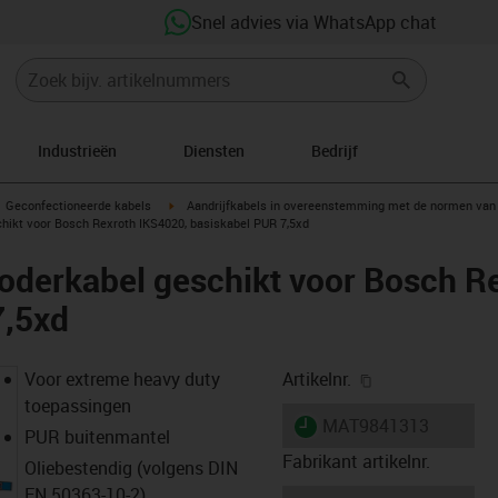
Snel advies via WhatsApp chat
Industrieën
Diensten
Bedrijf
gus-icon-arrow-right
igus-icon-arrow-right
Geconfectioneerde kabels
Aandrijfkabels in overeenstemming met de normen van 
hikt voor Bosch Rexroth IKS4020, basiskabel PUR 7,5xd
oderkabel geschikt voor Bosch R
7,5xd
igus-icon-copy-
Voor extreme heavy duty
Artikelnr.
toepassingen
igus-icon-lieferzeit
MAT9841313
PUR buitenmantel
Fabrikant artikelnr.
Oliebestendig (volgens DIN
EN 50363-10-2)