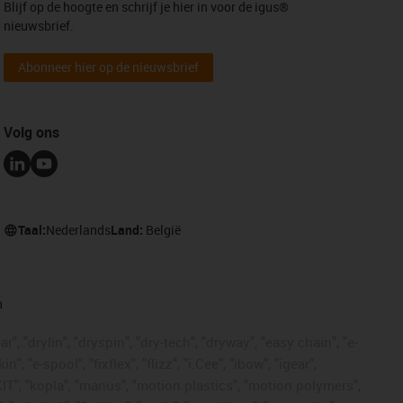
Blijf op de hoogte en schrijf je hier in voor de igus®
nieuwsbrief.
Abonneer hier op de nieuwsbrief
Volg ons
Taal:
Nederlands
Land:
België
n
, "drylin", "dryspin", "dry-tech", "dryway", "easy chain", "e-
"e-spool", "fixflex", "flizz", "i.Cee", "ibow", "igear",
eKIT", "kopla", "manus", "motion plastics", "motion polymers",