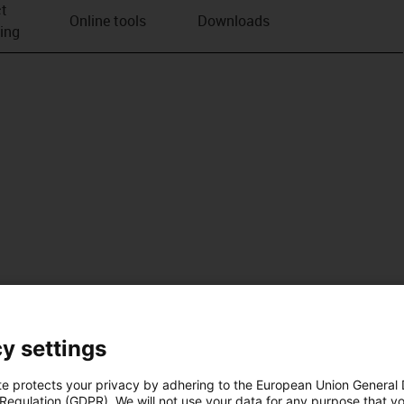
t
Online tools
Downloads
ving
y settings
te protects your privacy by adhering to the European Union General
 Regulation (GDPR). We will not use your data for any purpose that y