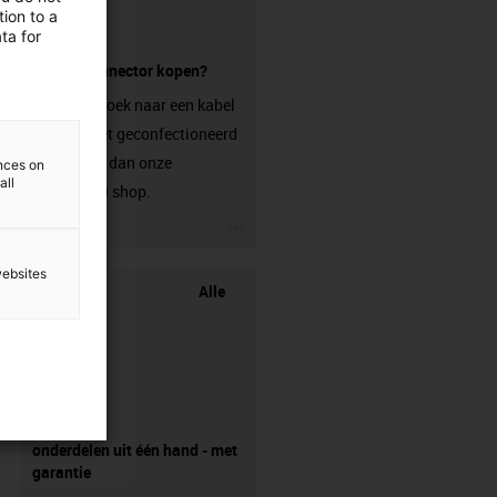
ion to a
ta for
zonder connector kopen?
Ben je op zoek naar een kabel
die nog niet geconfectioneerd
is? Bezoek dan onze
ences on
all
chainflex® shop.
igus-icon-3arrow
websites
Alle
onderdelen uit één hand - met
garantie