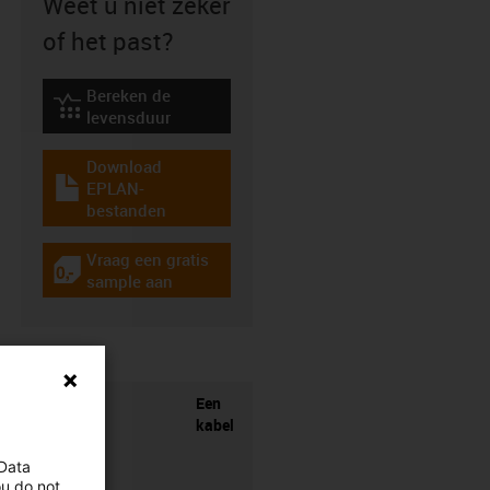
Weet u niet zeker
of het past?
Bereken de
igus-icon-lebensdauerrechner
levensduur
Download
EPLAN-
igus-icon-download-plan
bestanden
Vraag een gratis
igus-icon-gratismuster
sample aan
Een
kabel
 Data
ou do not