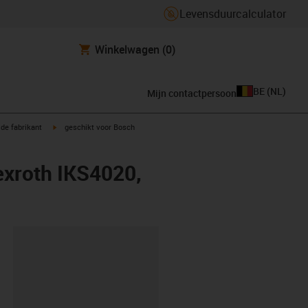
Levensduurcalculator
Winkelwagen
(0)
BE
(
NL
)
Mijn contactpersoon
igus-icon-arrow-right
de fabrikant
geschikt voor Bosch
exroth IKS4020,
clipboard