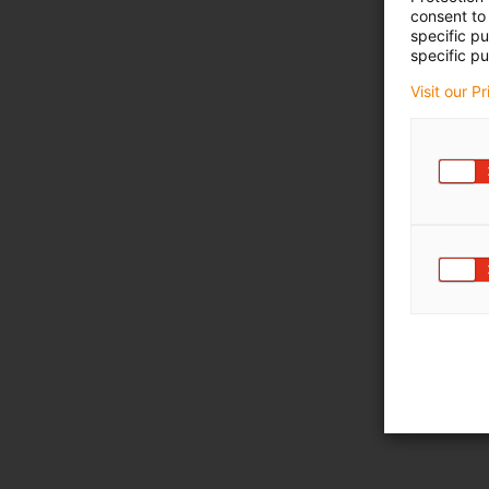
consent to 
specific p
specific pu
Visit our P