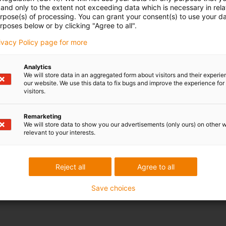
and only to the extent not exceeding data which is necessary in relat
urpose(s) of processing. You can grant your consent(s) to use your da
rposes below or by clicking "Agree to all".
rivacy Policy page for more
Analytics
We will store data in an aggregated form about visitors and their experi
our website. We use this data to fix bugs and improve the experience for 
visitors.
Remarketing
We will store data to show you our advertisements (only ours) on other 
relevant to your interests.
Reject all
Agree to all
Save choices