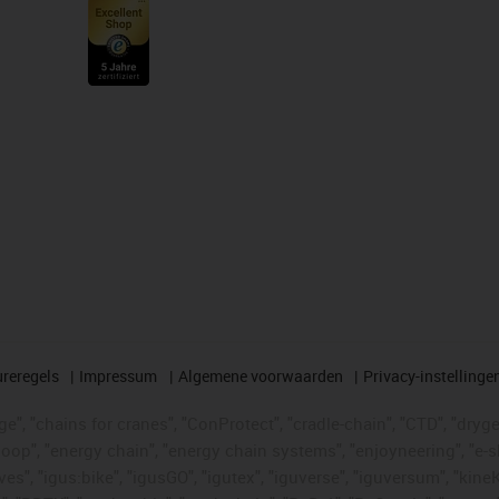
reregels
Impressum
Algemene voorwaarden
Privacy-instellinge
", "chains for cranes", "ConProtect", "cradle-chain", "CTD", "drygear"
op", "energy chain", "energy chain systems", "enjoyneering", "e-skin", 
ves", "igus:bike", "igusGO", "igutex", "iguverse", "iguversum", "kin