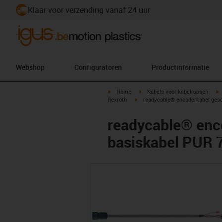
Klaar voor verzending vanaf 24 uur
Webshop
Configuratoren
Productinformatie
igus-icon-arrow-right
igus-icon-arrow-right
i
Home
Kabels voor kabelrupsen
igus-icon-arrow-right
Rexroth
readycable® encoderkabel gesc
readycable® enc
basiskabel PUR 