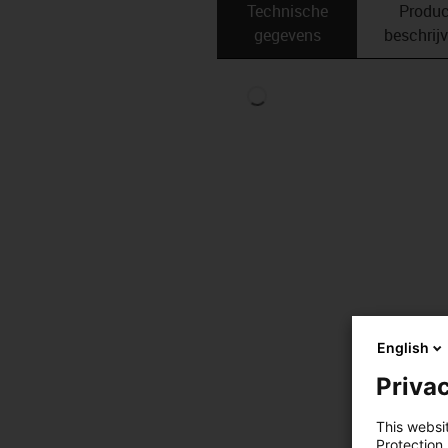
Technische
Produc
gegevens
beschrij
English
Privac
This websi
Protection