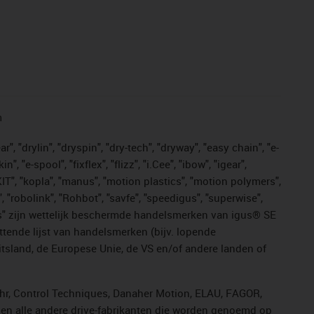
n
, "drylin", "dryspin", "dry-tech", "dryway", "easy chain", "e-
"e-spool", "fixflex", "flizz", "i.Cee", "ibow", "igear",
eKIT", "kopla", "manus", "motion plastics", "motion polymers",
, "robolink", "Rohbot", "savfe", "speedigus", "superwise",
n "yes" zijn wettelijk beschermde handelsmerken van igus® SE
ttende lijst van handelsmerken (bijv. lopende
sland, de Europese Unie, de VS en/of andere landen of
ahr, Control Techniques, Danaher Motion, ELAU, FAGOR,
r en alle andere drive-fabrikanten die worden genoemd op