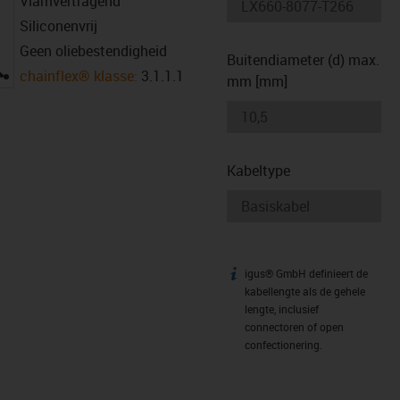
Vlamvertragend
Siliconenvrij
Geen oliebestendigheid
Buitendiameter (d) max.
igus-icon-lupe
chainflex® klasse:
3.1.1.1
mm [mm]
Kabeltype
igus® GmbH definieert de
igus-icon-info
kabellengte als de gehele
lengte, inclusief
connectoren of open
confectionering.