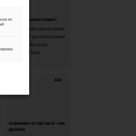
zonder connector kopen?
ences on
all
Ben je op zoek naar een kabel
die nog niet geconfectioneerd
is? Bezoek dan onze
websites
chainflex® shop.
igus-icon-3arrow
Alle
onderdelen uit één hand - met
garantie