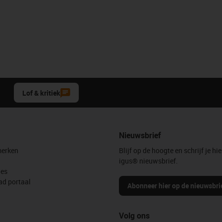
Lof & kritiek
Nieuwsbrief
erken
Blijf op de hoogte en schrijf je hie
igus® nieuwsbrief.
les
d portaal
Abonneer hier op de nieuwsbri
Volg ons