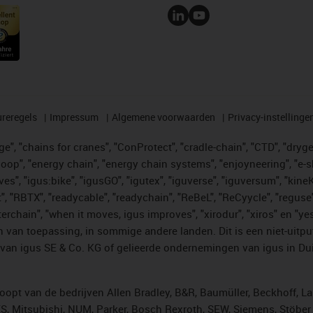
reregels
Impressum
Algemene voorwaarden
Privacy-instellinge
", "chains for cranes", "ConProtect", "cradle-chain", "CTD", "drygear"
op", "energy chain", "energy chain systems", "enjoyneering", "e-skin", 
ves", "igus:bike", "igusGO", "igutex", "iguverse", "iguversum", "kin
t", "RBTX", "readycable", "readychain", "ReBeL", "ReCyycle", "reguse"
"twisterchain", "when it moves, igus improves", "xirodur", "xiros" e
 van toepassing, in sommige andere landen. Dit is een niet-uitpu
an igus SE & Co. KG of gelieerde ondernemingen van igus in Duit
opt van de bedrijven Allen Bradley, B&R, Baumüller, Beckhoff, L
ES, Mitsubishi, NUM, Parker, Bosch Rexroth, SEW, Siemens, Stöbe