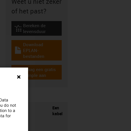
Weet u niet zeker
of het past?
Bereken de
igus-icon-lebensdauerrechner
levensduur
Download
EPLAN-
igus-icon-download-plan
bestanden
Vraag een gratis
igus-icon-gratismuster
sample aan
 Data
ou do not
Een
ion to a
kabel
ta for