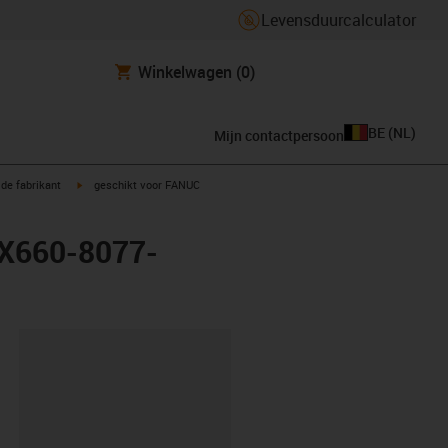
Levensduurcalculator
Winkelwagen
(0)
BE
(
NL
)
Mijn contactpersoon
igus-icon-arrow-right
de fabrikant
geschikt voor FANUC
LX660-8077-
clipboard