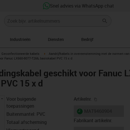
Snel advies via WhatsApp chat
Industrieën
Diensten
Bedrijf
gus-icon-arrow-right
igus-icon-arrow-right
Geconfectioneerde kabels
Aandrijfkabels in overeenstemming met de normen van 
or Fanuc LX660-8077-T266, basiskabel PVC 15 x d
dingskabel geschikt voor Fanuc 
 PVC 15 x d
igus-icon-copy-
Voor buigende
Artikelnr.
toepassingen
igus-icon-lieferzeit
MAT9460904
Buitenmantel: PVC
Fabrikant artikelnr.
Totaal afscherming