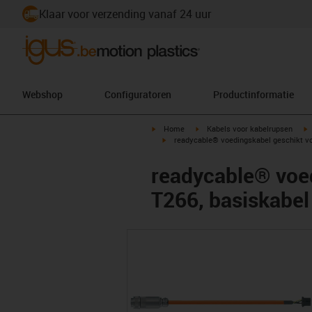
Klaar voor verzending vanaf 24 uur
Webshop
Configuratoren
Productinformatie
igus-icon-arrow-right
igus-icon-arrow-right
i
Home
Kabels voor kabelrupsen
igus-icon-arrow-right
readycable® voedingskabel geschikt vo
readycable® voe
T266, basiskabel