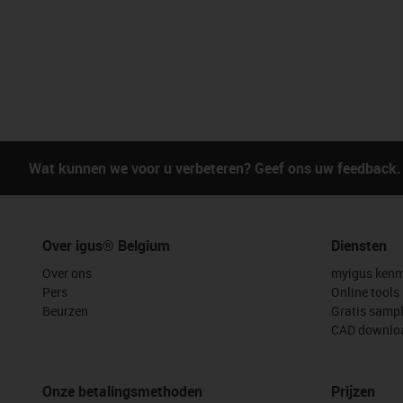
Wat kunnen we voor u verbeteren? Geef ons uw feedback.
Over igus® Belgium
Diensten
Over ons
myigus kenm
Pers
Online tools
Beurzen
Gratis samp
CAD downloa
Onze betalingsmethoden
Prijzen