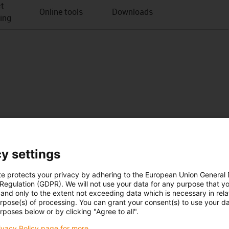
t
Online tools
Downloads
ving
y settings
te protects your privacy by adhering to the European Union General
 Regulation (GDPR). We will not use your data for any purpose that y
and only to the extent not exceeding data which is necessary in relat
urpose(s) of processing. You can grant your consent(s) to use your da
rposes below or by clicking "Agree to all".
rivacy Policy page for more