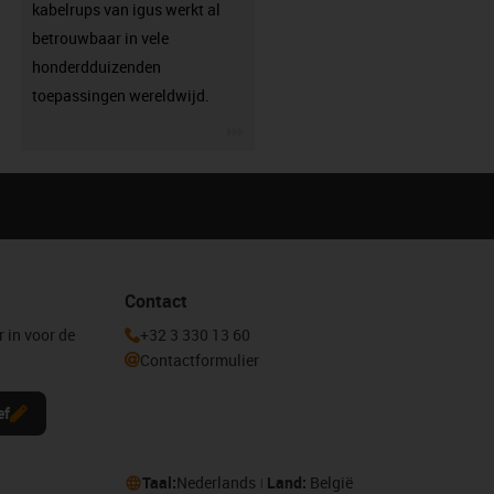
kabelrups van igus werkt al
betrouwbaar in vele
honderdduizenden
toepassingen wereldwijd.
igus-icon-3arrow
Contact
r in voor de
+32 3 330 13 60
Contactformulier
ef
Taal:
Nederlands
Land:
België