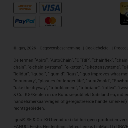
AANKOOP OP
REKENING
©
igus, 2026
Gegevensbescherming
Cookiebeleid
Procedu
De termen "Apiro", "AutoChain", "CFRIP", "chainflex", "chainge
chain", "e-chain systems", "e-ketten", "e-kettensysteme", "e-lo
"iglidur", "igubal", "igumid", "igus", "igus improves what mo
"motionary", "plastics for longer life", "print2mold", "Rawbo
"take the dryway", "tribofilament", "tribotape", "triflex", 
& Co. KG/Keulen in de Bondsrepubliek Duitsland en, indien
handelsmerkaanvragen of geregistreerde handelsmerken) v
rechtsgebieden.
igus® SE & Co. KG benadrukt dat het geen producten verko
FANUC, Festo, Heidenhain, Jetter, Lenze, LinMot, LTi DRiV