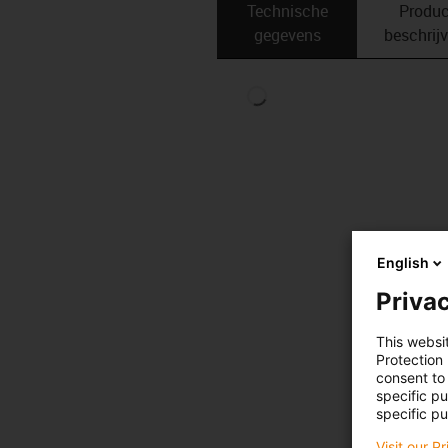
Technische
Produc
gegevens
beschrij
English
Privac
This websi
Protection
consent to 
specific p
specific pu
Visit our P