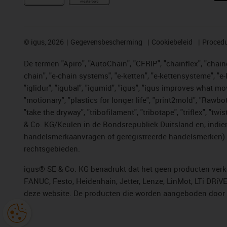
©
igus, 2026
Gegevensbescherming
Cookiebeleid
Procedu
De termen "Apiro", "AutoChain", "CFRIP", "chainflex", "chainge
chain", "e-chain systems", "e-ketten", "e-kettensysteme", "e-lo
"iglidur", "igubal", "igumid", "igus", "igus improves what mo
"motionary", "plastics for longer life", "print2mold", "Rawbo
"take the dryway", "tribofilament", "tribotape", "triflex", 
& Co. KG/Keulen in de Bondsrepubliek Duitsland en, indien
handelsmerkaanvragen of geregistreerde handelsmerken) v
rechtsgebieden.
igus® SE & Co. KG benadrukt dat het geen producten verko
FANUC, Festo, Heidenhain, Jetter, Lenze, LinMot, LTi DRiV
deze website. De producten die worden aangeboden door i