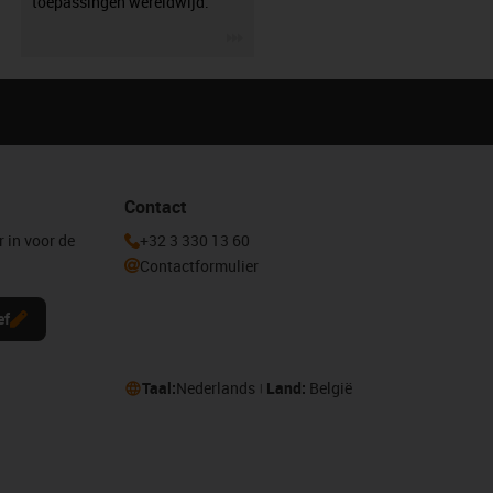
toepassingen wereldwijd.
igus-icon-3arrow
Contact
r in voor de
+32 3 330 13 60
Contactformulier
ef
Taal:
Nederlands
Land:
België