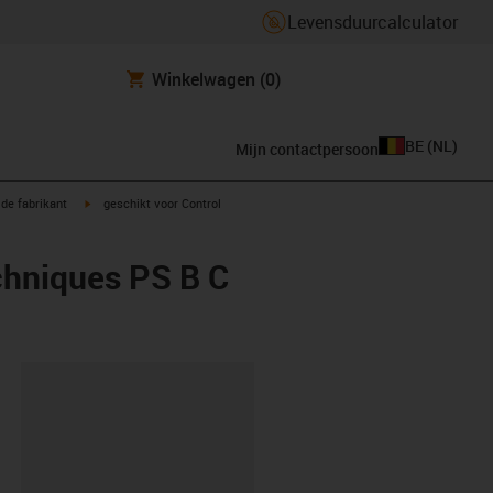
Levensduurcalculator
Winkelwagen
(0)
BE
(
NL
)
Mijn contactpersoon
igus-icon-arrow-right
de fabrikant
geschikt voor Control
chniques PS B C
clipboard