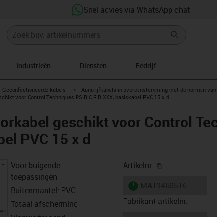
Snel advies via WhatsApp chat
Industrieën
Diensten
Bedrijf
gus-icon-arrow-right
igus-icon-arrow-right
Geconfectioneerde kabels
Aandrijfkabels in overeenstemming met de normen van 
chikt voor Control Techniques PS B C F B XXX, basiskabel PVC 15 x d
rkabel geschikt voor Control Te
bel PVC 15 x d
igus-icon-copy-
Voor buigende
Artikelnr.
toepassingen
igus-icon-lieferzeit
MAT9460516
Buitenmantel: PVC
Fabrikant artikelnr.
Totaal afscherming