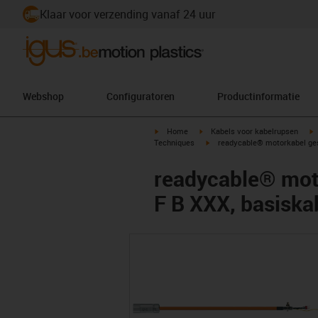
Klaar voor verzending vanaf 24 uur
Webshop
Configuratoren
Productinformatie
igus-icon-arrow-right
igus-icon-arrow-right
i
Home
Kabels voor kabelrupsen
igus-icon-arrow-right
Techniques
readycable® motorkabel ges
readycable® moto
F B XXX, basiska