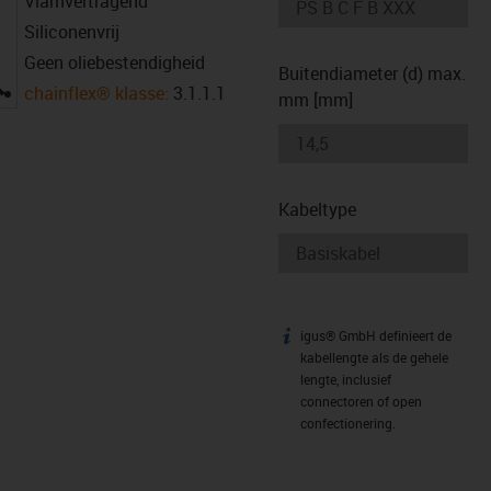
Vlamvertragend
Siliconenvrij
Geen oliebestendigheid
Buitendiameter (d) max.
igus-icon-lupe
chainflex® klasse:
3.1.1.1
mm [mm]
Kabeltype
igus® GmbH definieert de
igus-icon-info
kabellengte als de gehele
lengte, inclusief
connectoren of open
confectionering.