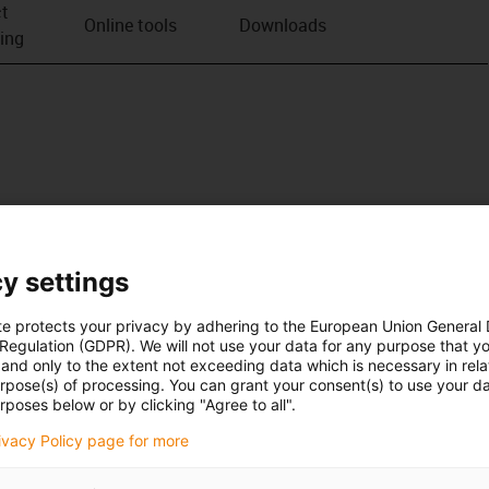
t
Online tools
Downloads
ving
y settings
te protects your privacy by adhering to the European Union General
 Regulation (GDPR). We will not use your data for any purpose that y
and only to the extent not exceeding data which is necessary in relat
urpose(s) of processing. You can grant your consent(s) to use your da
rposes below or by clicking "Agree to all".
rivacy Policy page for more