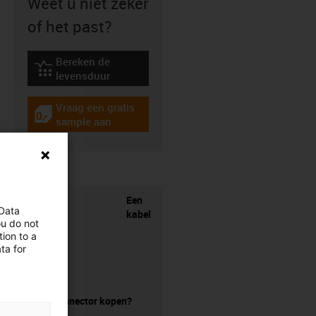
Weet u niet zeker
of het past?
Bereken de
igus-icon-lebensdauerrechner
levensduur
Vraag een gratis
igus-icon-gratismuster
sample aan
Een
 Data
kabel
ou do not
ion to a
ta for
zonder connector kopen?