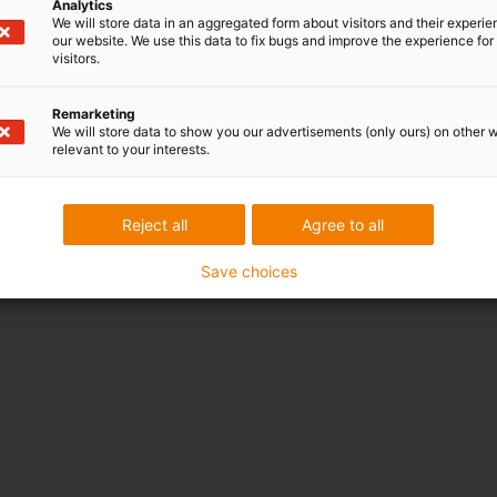
Analytics
We will store data in an aggregated form about visitors and their experi
our website. We use this data to fix bugs and improve the experience for 
visitors.
Remarketing
We will store data to show you our advertisements (only ours) on other 
relevant to your interests.
Reject all
Agree to all
Save choices