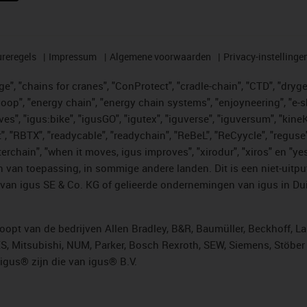
reregels
Impressum
Algemene voorwaarden
Privacy-instellinge
", "chains for cranes", "ConProtect", "cradle-chain", "CTD", "drygear"
op", "energy chain", "energy chain systems", "enjoyneering", "e-skin", 
ves", "igus:bike", "igusGO", "igutex", "iguverse", "iguversum", "kin
t", "RBTX", "readycable", "readychain", "ReBeL", "ReCyycle", "reguse"
"twisterchain", "when it moves, igus improves", "xirodur", "xiros" e
 van toepassing, in sommige andere landen. Dit is een niet-uitpu
an igus SE & Co. KG of gelieerde ondernemingen van igus in Duit
opt van de bedrijven Allen Bradley, B&R, Baumüller, Beckhoff, L
ES, Mitsubishi, NUM, Parker, Bosch Rexroth, SEW, Siemens, Stöbe
gus® zijn die van igus® B.V.