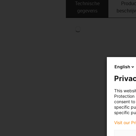
Technische
Produc
gegevens
beschrij
English
Privac
This websi
Protection
consent to 
specific p
specific pu
Visit our P