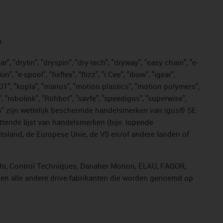
n
, "drylin", "dryspin", "dry-tech", "dryway", "easy chain", "e-
"e-spool", "fixflex", "flizz", "i.Cee", "ibow", "igear",
eKIT", "kopla", "manus", "motion plastics", "motion polymers",
, "robolink", "Rohbot", "savfe", "speedigus", "superwise",
n "yes" zijn wettelijk beschermde handelsmerken van igus® SE
ttende lijst van handelsmerken (bijv. lopende
sland, de Europese Unie, de VS en/of andere landen of
ahr, Control Techniques, Danaher Motion, ELAU, FAGOR,
r en alle andere drive-fabrikanten die worden genoemd op