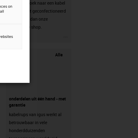
Ben je op zoek naar een kabel
ences on
die nog niet geconfectioneerd
all
is? Bezoek dan onze
chainflex® shop.
igus-icon-3arrow
websites
Alle
onderdelen uit één hand - met
garantie
kabelrups van igus werkt al
betrouwbaar in vele
honderdduizenden