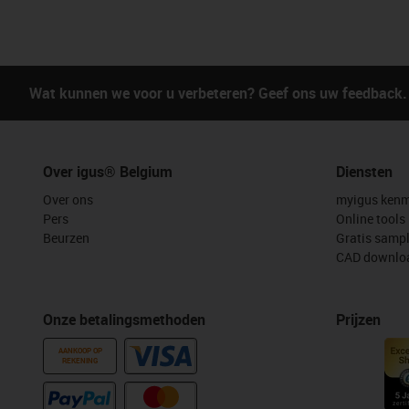
Wat kunnen we voor u verbeteren? Geef ons uw feedback.
Over igus® Belgium
Diensten
Over ons
myigus kenm
Pers
Online tools
Beurzen
Gratis samp
CAD downloa
Onze betalingsmethoden
Prijzen
AANKOOP OP
REKENING