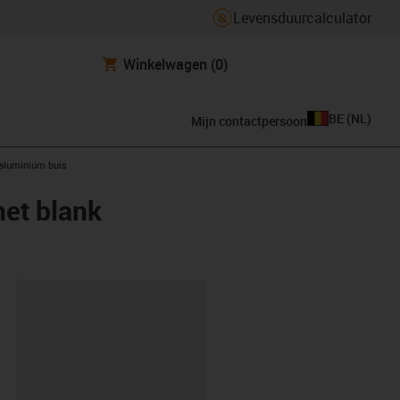
Levensduurcalculator
Winkelwagen
(0)
BE
(
NL
)
Mijn contactpersoon
 aluminium buis
met blank
clipboard