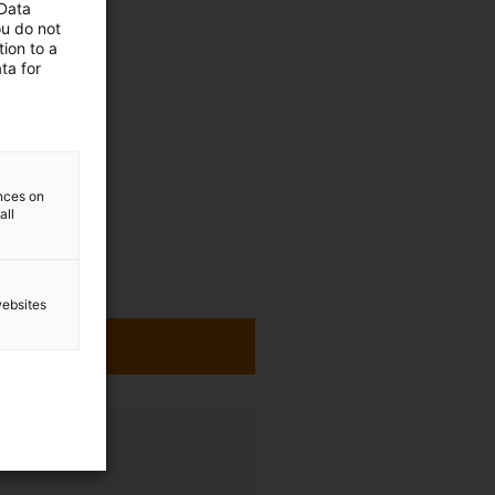
 Data
ou do not
ion to a
ta for
ences on
all
websites