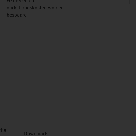
vermeden en
onderhoudskosten worden
bespaard
che
Downloads