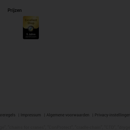
Prijzen
reregels
Impressum
Algemene voorwaarden
Privacy-instellinge
", "chains for cranes", "ConProtect", "cradle-chain", "CTD", "drygear"