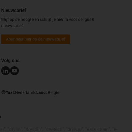
Nieuwsbrief
Blijf op de hoogte en schrijf je hier in voor de igus®
nieuwsbrief.
Abonneer hier op de nieuwsbrief
Volg ons
Taal:
Nederlands
Land:
België
n
, "drylin", "dryspin", "dry-tech", "dryway", "easy chain", "e-