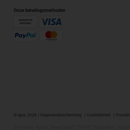
Onze betalingsmethoden
AANKOOP OP
REKENING
©
igus, 2026
Gegevensbescherming
Cookiebeleid
Procedu
De termen "Apiro", "AutoChain", "CFRIP", "chainflex", "chainge