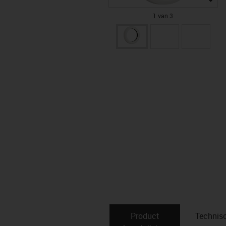
1 van 3
Product
Technis