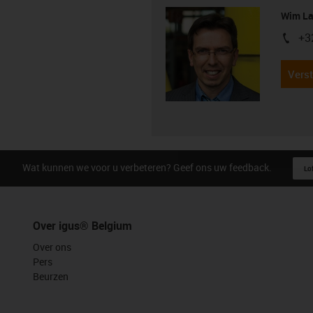
Wim La
+3
igus-i
Verst
Wat kunnen we voor u verbeteren? Geef ons uw feedback.
Lof
Over igus® Belgium
Over ons
Pers
Beurzen