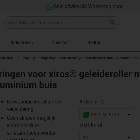
Snel advies via WhatsApp chat
Industrieën
Diensten
Bedrijf
w-right
igus-icon-arrow-right
ndrollen
Papiergeleidingsringen voor xiros® geleideroller met blank geanodiseerde
ringen voor xiros® geleideroller 
luminium buis
igus-icon-copy-
Eenvoudige installatie en
Artikelnr.
verwijdering
igus-icon-lieferzeit-dot
BBFF-30-B180
Geen slippen mogelijk,
Ø d1 [mm]
waardoor dure
stilstandtijden worden
s-icon-lupe
s-icon-lupe
s-icon-lupe
30