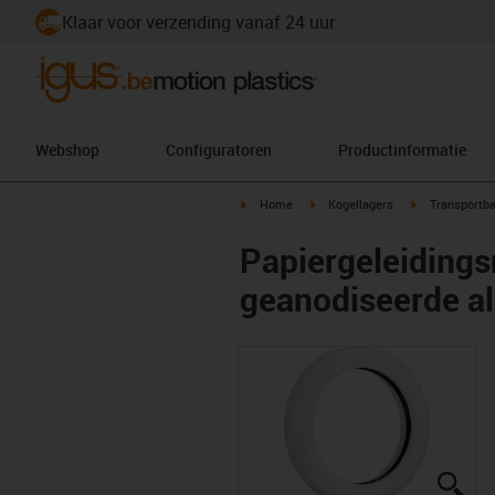
Klaar voor verzending vanaf 24 uur
Webshop
Configuratoren
Productinformatie
igus-icon-arrow-right
igus-icon-arrow-right
igus-icon-arro
Home
Kogellagers
Transportba
Papiergeleidings
geanodiseerde a
igu
igu
igu