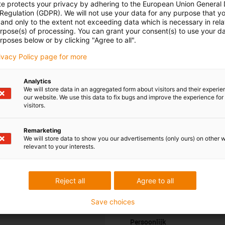
te protects your privacy by adhering to the European Union General
 Regulation (GDPR). We will not use your data for any purpose that y
and only to the extent not exceeding data which is necessary in relat
enwerking met onze klanten
urpose(s) of processing. You can grant your consent(s) to use your da
rposes below or by clicking "Agree to all".
rivacy Policy page for more
Analytics
We will store data in an aggregated form about visitors and their experi
our website. We use this data to fix bugs and improve the experience for 
el tijdens het reinigingsproces
visitors.
Remarketing
We will store data to show you our advertisements (only ours) on other 
relevant to your interests.
Reject all
Agree to all
uw vragen
Overleg en levering
Save choices
Persoonlijk