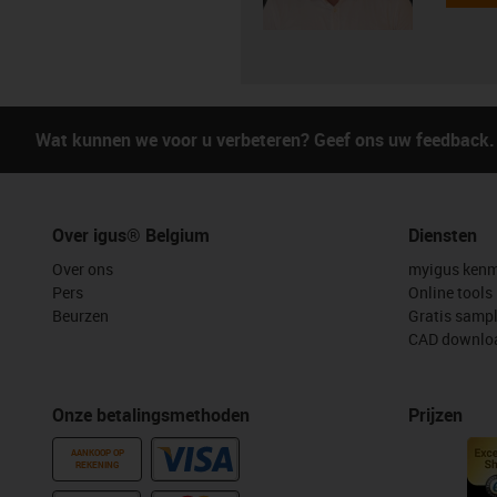
Wat kunnen we voor u verbeteren? Geef ons uw feedback.
Over igus® Belgium
Diensten
Over ons
myigus kenm
Pers
Online tools
Beurzen
Gratis samp
CAD downloa
Onze betalingsmethoden
Prijzen
AANKOOP OP
REKENING