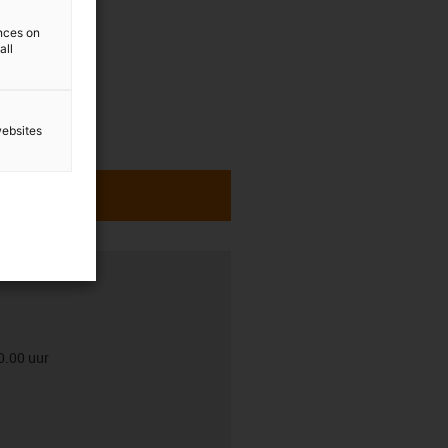
ences on
all
websites
0.00 uur