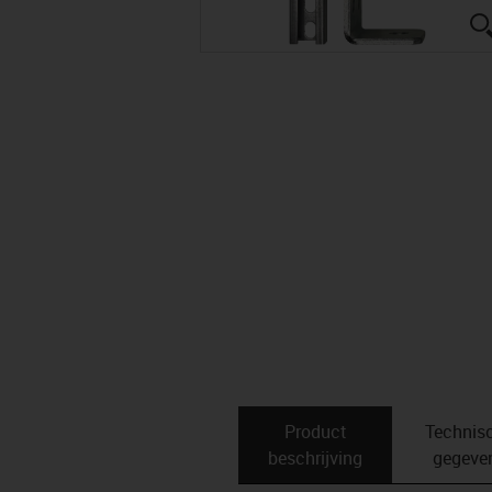
Product
Technis
beschrijving
gegeve