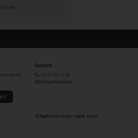
0.00 uur
Contact
r in voor de
+32 3 330 13 60
Contactformulier
ef
Taal:
Nederlands
Land:
België