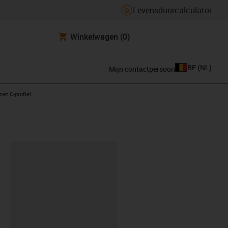
Levensduurcalculator
Winkelwagen
(0)
BE
(
NL
)
Mijn contactpersoon
ht
met C-profiel
clipboard