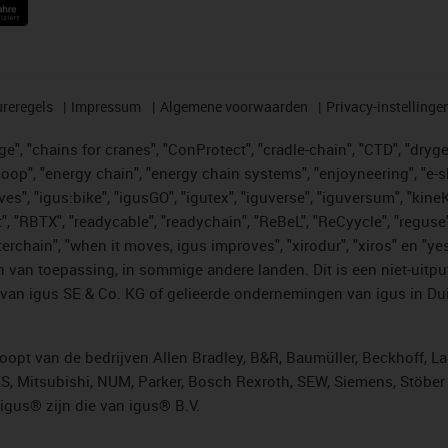
reregels
Impressum
Algemene voorwaarden
Privacy-instellinge
", "chains for cranes", "ConProtect", "cradle-chain", "CTD", "drygear"
op", "energy chain", "energy chain systems", "enjoyneering", "e-skin", 
ves", "igus:bike", "igusGO", "igutex", "iguverse", "iguversum", "kin
t", "RBTX", "readycable", "readychain", "ReBeL", "ReCyycle", "reguse"
"twisterchain", "when it moves, igus improves", "xirodur", "xiros" e
 van toepassing, in sommige andere landen. Dit is een niet-uitpu
an igus SE & Co. KG of gelieerde ondernemingen van igus in Duit
opt van de bedrijven Allen Bradley, B&R, Baumüller, Beckhoff, L
ES, Mitsubishi, NUM, Parker, Bosch Rexroth, SEW, Siemens, Stöbe
gus® zijn die van igus® B.V.