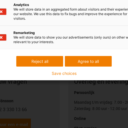
Analytics
We will store data in an aggregated form about visitors and their experi
our website. We use this data to fix bugs and improve the experience for 
visitors.
Remarketing
We will store data to show you our advertisements (only ours) on other 
relevant to your interests.
Reject all
Agree to all
Save choices
uw vragen
Overleg en levering
Persoonlijk
Jönsson
Maandag t/m vrijdag: 7.00 - 2
Zaterdag: 8.00 uur - 12.00 uur
2 3 330 13 66
con-phone
Online
uur een e-mail