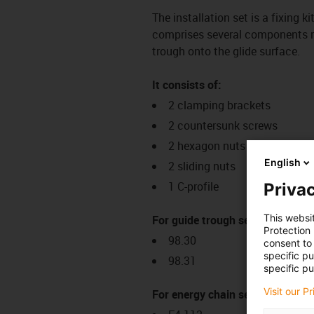
The installation set is a fixing k
comprises several components req
trough onto the glide surface.
It consists of:
2 clamping brackets
2 countersunk screws
2 hexagon nuts
English
2 sliding nuts
1 C-profile
Privac
This websi
For guide trough series:
Protection
98.30
consent to 
specific p
98.31
specific pu
Visit our P
For energy chain series: