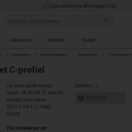
Snel advies via WhatsApp chat
Industrieën
Diensten
Bedrijf
ow-right
igus-icon-arrow-right
igus-icon-arrow-right
igus-icon-arrow-right
igus-icon-arrow-rig
s
Geleidegoten
stalen geleidegoot
Installatiesets
1 installatieset 
et C-profiel
igus-icon-copy-
For steel guide trough
Artikelnr.
series: 98.30, 98.31 and for
igus-icon-lieferzeit
98.50.675
energy chain series:
E4.112, R4.112, 1640,
R1608
The installation set