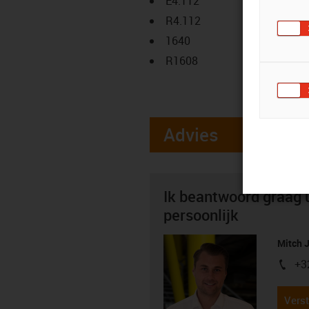
E4.112
R4.112
1640
R1608
Advies
Ik beantwoord graag 
persoonlijk
Mitch 
+3
igus-i
Verst