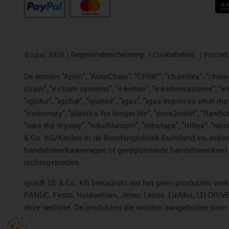
©
igus, 2026
Gegevensbescherming
Cookiebeleid
Procedu
De termen "Apiro", "AutoChain", "CFRIP", "chainflex", "chainge
chain", "e-chain systems", "e-ketten", "e-kettensysteme", "e-lo
"iglidur", "igubal", "igumid", "igus", "igus improves what mo
"motionary", "plastics for longer life", "print2mold", "Rawbo
"take the dryway", "tribofilament", "tribotape", "triflex", 
& Co. KG/Keulen in de Bondsrepubliek Duitsland en, indien
handelsmerkaanvragen of geregistreerde handelsmerken) v
rechtsgebieden.
igus® SE & Co. KG benadrukt dat het geen producten verko
FANUC, Festo, Heidenhain, Jetter, Lenze, LinMot, LTi DRiV
deze website. De producten die worden aangeboden door i