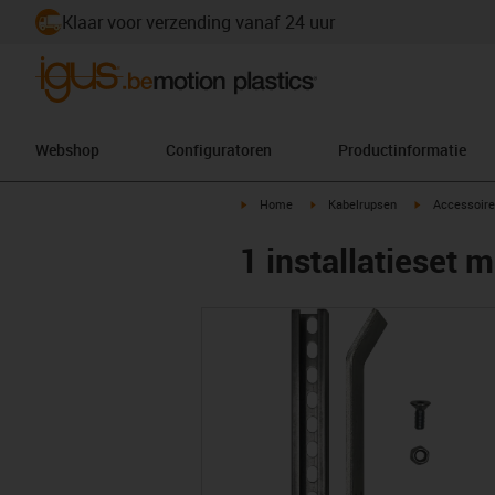
Klaar voor verzending vanaf 24 uur
Webshop
Configuratoren
Productinformatie
igus-icon-arrow-right
igus-icon-arrow-right
igus-icon-arr
Home
Kabelrupsen
Accessoire
1 installatieset m