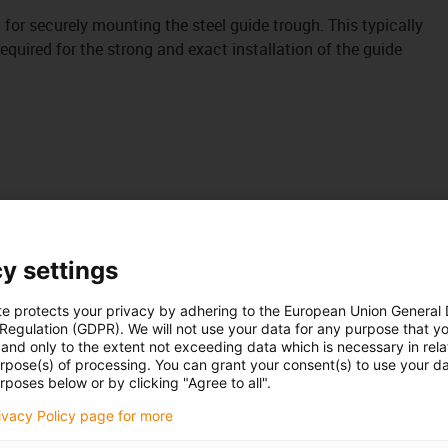
it for securely mounting the steel guide trough. This typically
uired for the strong and exact installation of the guide
y settings
te protects your privacy by adhering to the European Union General
 Regulation (GDPR). We will not use your data for any purpose that y
and only to the extent not exceeding data which is necessary in relat
urpose(s) of processing. You can grant your consent(s) to use your da
rposes below or by clicking "Agree to all".
rivacy Policy page for more