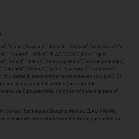
n
, "drylin", "dryspin", "dry-tech", "dryway", "easy chain", "e-
"e-spool", "fixflex", "flizz", "i.Cee", "ibow", "igear",
eKIT", "kopla", "manus", "motion plastics", "motion polymers",
, "robolink", "Rohbot", "savfe", "speedigus", "superwise",
n "yes" zijn wettelijk beschermde handelsmerken van igus® SE
ttende lijst van handelsmerken (bijv. lopende
sland, de Europese Unie, de VS en/of andere landen of
ahr, Control Techniques, Danaher Motion, ELAU, FAGOR,
r en alle andere drive-fabrikanten die worden genoemd op