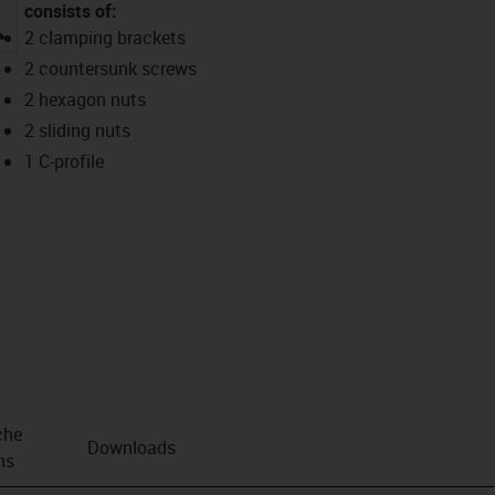
consists of:
igus-icon-lupe
2 clamping brackets
2 countersunk screws
2 hexagon nuts
2 sliding nuts
1 C-profile
che
Downloads
ns