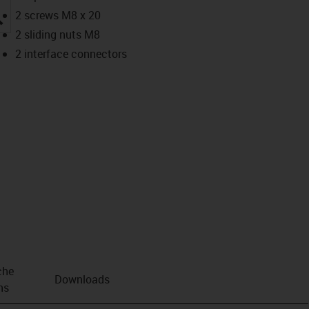
igus-icon-lupe
2 screws M8 x 20
2 sliding nuts M8
2 interface connectors
che
Downloads
ns