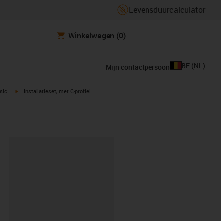
Levensduurcalculator
Winkelwagen
(0)
BE
(
NL
)
Mijn contactpersoon
t
igus-icon-arrow-right
asic
Installatieset, met C-profiel
clipboard