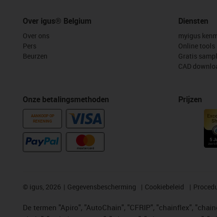
Over igus® Belgium
Diensten
Over ons
myigus kenm
Pers
Online tools
Beurzen
Gratis samp
CAD downloa
Onze betalingsmethoden
Prijzen
AANKOOP OP
REKENING
©
igus, 2026
Gegevensbescherming
Cookiebeleid
Procedu
De termen "Apiro", "AutoChain", "CFRIP", "chainflex", "chainge