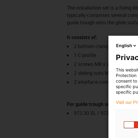
The installation set is a fixing
typically comprises several comp
guide trough onto the glide surf
It consists of:
2 bottom clamps, aluminium
English
1 C-profile
Privac
2 screws M8 x 20
This websi
2 sliding nuts M8
Protection
consent to 
2 interface connectors
specific p
specific pu
Visit our P
For guide trough series
973.30.SL / 973.31.SLH / 97