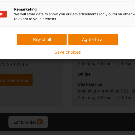
Remarketing
We will store data to show you our advertisements (only ours) on other 
relevant to your interests.
uw vragen
Overleg en levering
Reject all
Agree to all
Persoonlijk
Save choices
Jönsson
Maandag t/m vrijdag: 7.00 - 2
Zaterdag: 8.00 uur - 12.00 uur
2 3 330 13 66
con-phone
Online
uur een e-mail
Chat-service
Maandag t/m vrijdag: 7.00 - 2
Zaterdag: 8.00 uur - 12.00 uur
Lof & kritiek