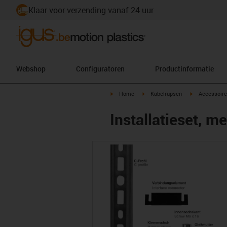
Klaar voor verzending vanaf 24 uur
Webshop
Configuratoren
Productinformatie
igus-icon-arrow-right
igus-icon-arrow-right
igus-icon-arr
Home
Kabelrupsen
Accessoire
Installatieset, me