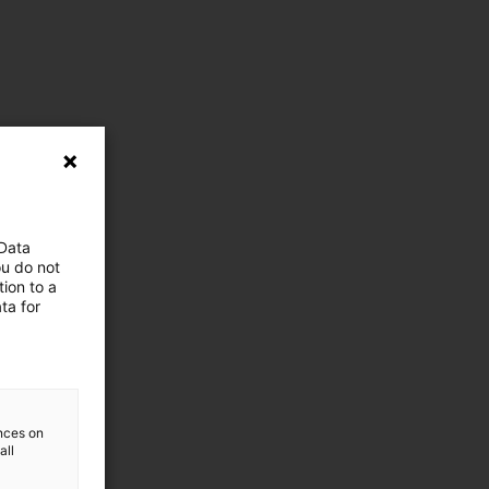
 Data
ou do not
ion to a
ta for
ences on
all