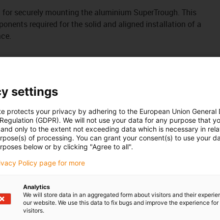
 kit for securely mounting the aluminium SuperTrough. This
onents required for the solid and aligned installation of a
ace.
y settings
te protects your privacy by adhering to the European Union General
 Regulation (GDPR). We will not use your data for any purpose that y
and only to the extent not exceeding data which is necessary in relat
urpose(s) of processing. You can grant your consent(s) to use your da
rposes below or by clicking "Agree to all".
rivacy Policy page for more
3.30.SLA
Analytics
We will store data in an aggregated form about visitors and their experi
our website. We use this data to fix bugs and improve the experience for 
visitors.