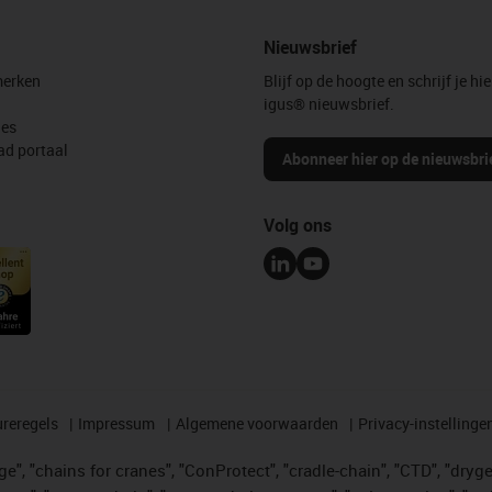
Nieuwsbrief
erken
Blijf op de hoogte en schrijf je hie
igus® nieuwsbrief.
les
d portaal
Abonneer hier op de nieuwsbri
Volg ons
reregels
Impressum
Algemene voorwaarden
Privacy-instellinge
", "chains for cranes", "ConProtect", "cradle-chain", "CTD", "drygear"