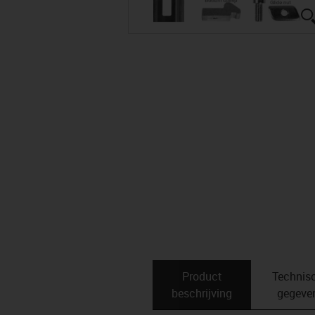
Product
Technis
beschrijving
gegeve