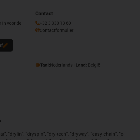
Contact
r in voor de
+32 3 330 13 60
Contactformulier
ef
Taal:
Nederlands
Land:
België
n
, "drylin", "dryspin", "dry-tech", "dryway", "easy chain", "e-