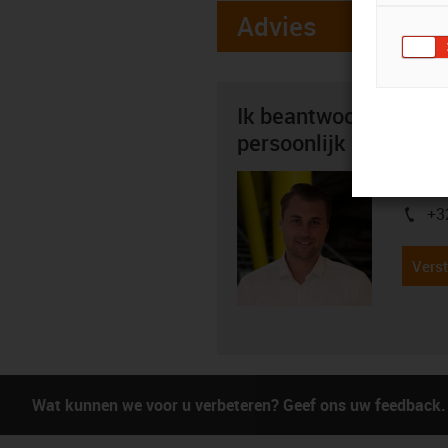
Advies
Ik beantwoord graag 
persoonlijk
Mitch 
+3
igus-i
Verst
Wat kunnen we voor u verbeteren? Geef ons uw feedback.