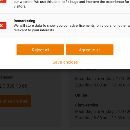
.SLA / 972.32.SL
our website. We use this data to fix bugs and improve the experience for 
visitors.
Remarketing
We will store data to show you our advertisements (only ours) on other 
relevant to your interests.
Reject all
Agree to all
uw vragen
Overleg en levering
Save choices
Persoonlijk
Jönsson
Maandag t/m vrijdag: 7.00 - 2
Zaterdag: 8.00 uur - 12.00 uur
2 3 330 13 66
con-phone
Online
uur een e-mail
Chat-service
Maandag t/m vrijdag: 7.00 - 2
Zaterdag: 8.00 uur - 12.00 uur