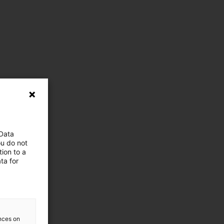
 Data
ou do not
ion to a
ta for
ences on