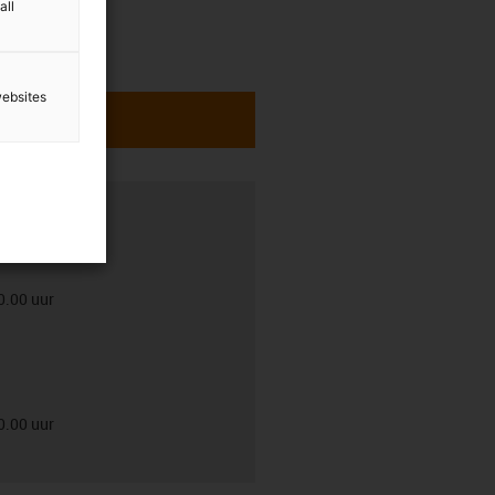
all
websites
0.00 uur
0.00 uur