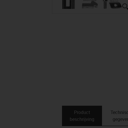
Product
Technis
beschrijving
gegeve