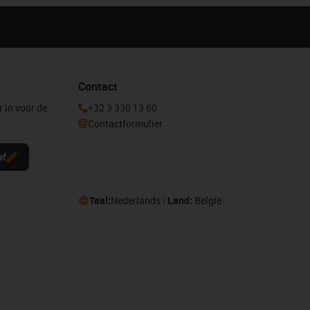
Contact
r in voor de
+32 3 330 13 60
Contactformulier
ef
Taal:
Nederlands
Land:
België