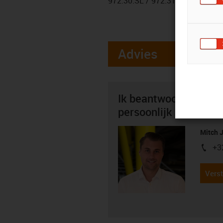
972.30.SL / 972.31.SL / 972.30
Advies
Ik beantwoord graag 
persoonlijk
Mitch 
+3
igus-i
Verst