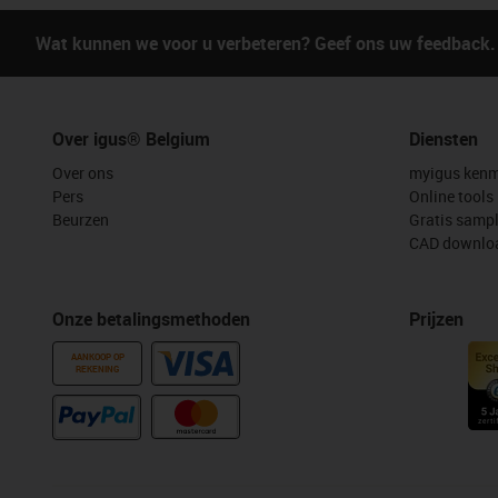
Wat kunnen we voor u verbeteren? Geef ons uw feedback.
Over igus® Belgium
Diensten
Over ons
myigus kenm
Pers
Online tools
Beurzen
Gratis samp
CAD downloa
Onze betalingsmethoden
Prijzen
AANKOOP OP
REKENING