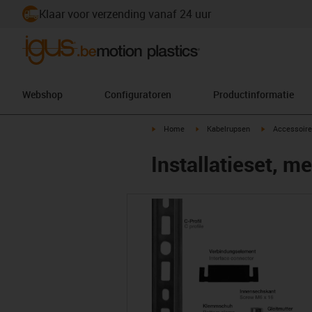
Klaar voor verzending vanaf 24 uur
Webshop
Configuratoren
Productinformatie
igus-icon-arrow-right
igus-icon-arrow-right
igus-icon-arr
Home
Kabelrupsen
Accessoire
Installatieset, me