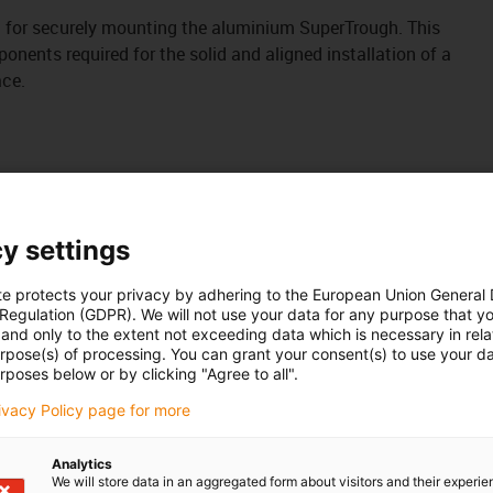
 kit for securely mounting the aluminium SuperTrough. This
onents required for the solid and aligned installation of a
ace.
y settings
te protects your privacy by adhering to the European Union General
 Regulation (GDPR). We will not use your data for any purpose that y
and only to the extent not exceeding data which is necessary in relat
urpose(s) of processing. You can grant your consent(s) to use your da
rposes below or by clicking "Agree to all".
.32.SL
rivacy Policy page for more
.31.SLA
 / 972.02.30.SLA
Analytics
We will store data in an aggregated form about visitors and their experi