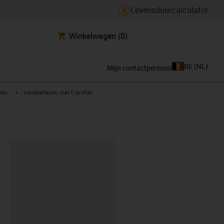
Levensduurcalculator
Winkelwagen
(0)
BE
(
NL
)
Mijn contactpersoon
t
igus-icon-arrow-right
asic
Installatieset, met C-profiel
clipboard