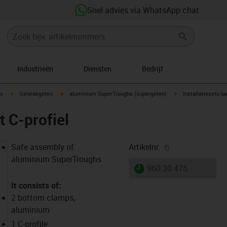
Snel advies via WhatsApp chat
Industrieën
Diensten
Bedrijf
ow-right
igus-icon-arrow-right
igus-icon-arrow-right
igus-icon-arrow-righ
s
Geleidegoten
aluminium SuperTroughs (supergoten)
Installatiesets b
t C-profiel
igus-icon-copy-
Safe assembly of
Artikelnr.
aluminium SuperTroughs
igus-icon-lieferzeit
960.30.475
It consists of:
2 bottom clamps,
aluminium
1 C-profile