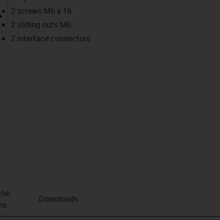
igus-icon-lupe
2 screws M6 x 16
2 sliding nuts M6
2 interface connectors
che
Downloads
ns