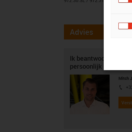
972.30.SL / 972.31.SL / 972.30
Advies
Ik beantwoord graag 
persoonlijk
Mitch 
+3
igus-i
Verst