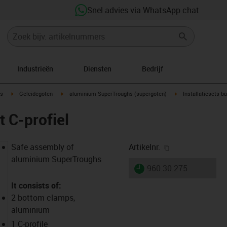
Snel advies via WhatsApp chat
Industrieën
Diensten
Bedrijf
ow-right
igus-icon-arrow-right
igus-icon-arrow-right
igus-icon-arrow-righ
s
Geleidegoten
aluminium SuperTroughs (supergoten)
Installatiesets b
t C-profiel
igus-icon-copy-
Safe assembly of
Artikelnr.
aluminium SuperTroughs
igus-icon-lieferzeit
960.30.275
It consists of:
2 bottom clamps,
aluminium
1 C-profile