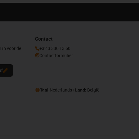
Contact
r in voor de
+32 3 330 13 60
Contactformulier
ef
Taal:
Nederlands
Land:
België