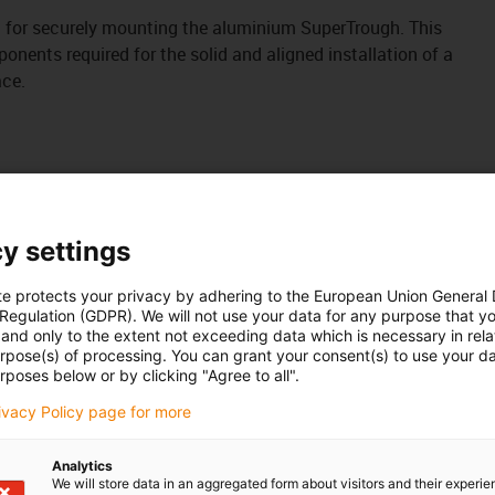
 kit for securely mounting the aluminium SuperTrough. This
onents required for the solid and aligned installation of a
ace.
y settings
te protects your privacy by adhering to the European Union General
 Regulation (GDPR). We will not use your data for any purpose that y
and only to the extent not exceeding data which is necessary in relat
urpose(s) of processing. You can grant your consent(s) to use your da
rposes below or by clicking "Agree to all".
.32.SL
rivacy Policy page for more
.31.SLA
 / 972.02.30.SLA
Analytics
We will store data in an aggregated form about visitors and their experi