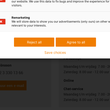
.SLA / 972.32.SL
our website. We use this data to fix bugs and improve the experience for 
visitors.
Remarketing
We will store data to show you our advertisements (only ours) on other 
relevant to your interests.
Reject all
Agree to all
uw vragen
Overleg en levering
Save choices
Persoonlijk
Jönsson
Maandag t/m vrijdag: 7.00 - 2
Zaterdag: 8.00 uur - 12.00 uur
2 3 330 13 66
con-phone
Online
uur een e-mail
Chat-service
Maandag t/m vrijdag: 7.00 - 2
Zaterdag: 8.00 uur - 12.00 uur