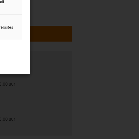
all
websites
0.00 uur
0.00 uur