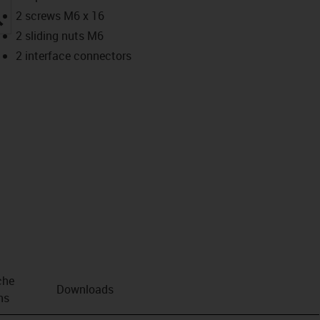
igus-icon-lupe
2 screws M6 x 16
2 sliding nuts M6
2 interface connectors
che
Downloads
ns