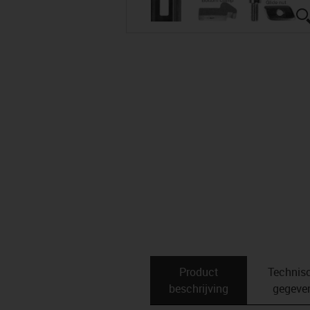
Product
Technis
beschrijving
gegeve