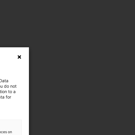
 Data
ou do not
ion to a
ta for
ences on