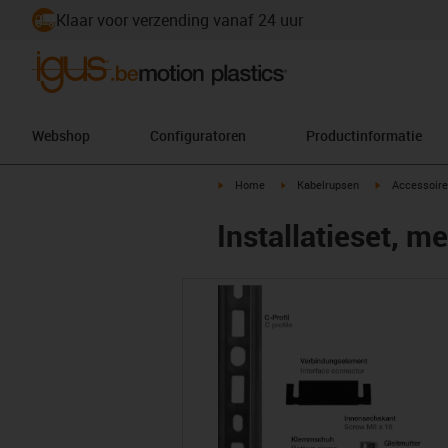
Klaar voor verzending vanaf 24 uur
Webshop
Configuratoren
Productinformatie
igus-icon-arrow-right
igus-icon-arrow-right
igus-icon-arr
Home
Kabelrupsen
Accessoire
Installatieset, me