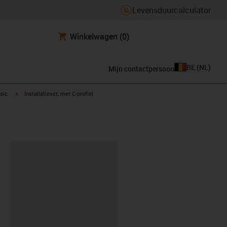
Levensduurcalculator
Winkelwagen
(0)
BE
(
NL
)
Mijn contactpersoon
t
igus-icon-arrow-right
asic
Installatieset, met C-profiel
clipboard