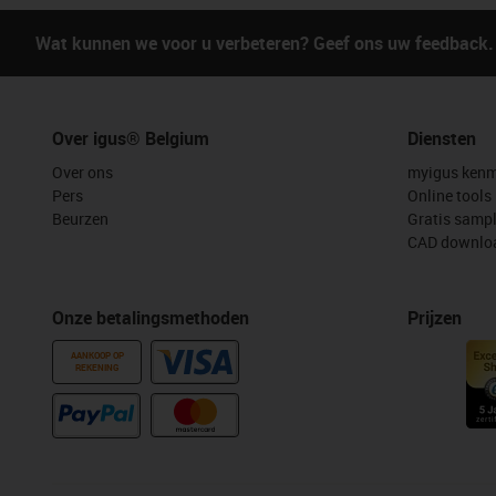
Wat kunnen we voor u verbeteren? Geef ons uw feedback.
Over igus® Belgium
Diensten
Over ons
myigus kenm
Pers
Online tools
Beurzen
Gratis samp
CAD downloa
Onze betalingsmethoden
Prijzen
AANKOOP OP
REKENING