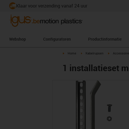
Klaar voor verzending vanaf 24 uur
Webshop
Configuratoren
Productinformatie
igus-icon-arrow-right
igus-icon-arrow-right
igus-icon-arr
Home
Kabelrupsen
Accessoire
1 installatieset m