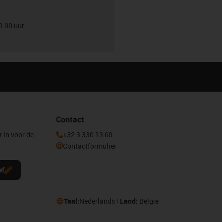
0.00 uur
Contact
r in voor de
+32 3 330 13 60
Contactformulier
ef
Taal:
Nederlands
Land:
België