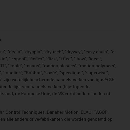
n
, "drylin", "dryspin", "dry-tech", "dryway", "easy chain", "e-
"e-spool", "fixflex", "flizz", "i.Cee", "ibow", "igear",
eKIT", "kopla", "manus", "motion plastics", "motion polymers",
, "robolink", "Rohbot", "savfe", "speedigus", "superwise",
n "yes" zijn wettelijk beschermde handelsmerken van igus® SE
ttende lijst van handelsmerken (bijv. lopende
sland, de Europese Unie, de VS en/of andere landen of
ahr, Control Techniques, Danaher Motion, ELAU, FAGOR,
r en alle andere drive-fabrikanten die worden genoemd op