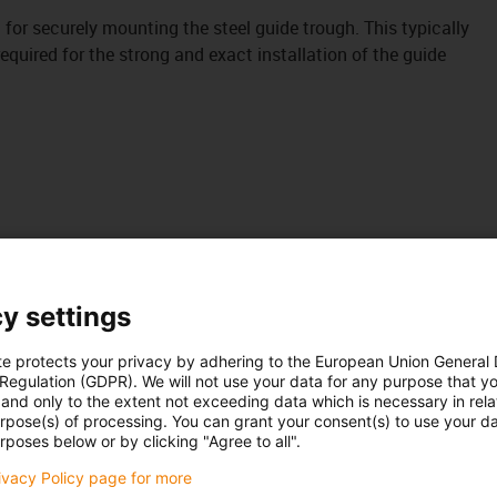
it for securely mounting the steel guide trough. This typically
uired for the strong and exact installation of the guide
y settings
te protects your privacy by adhering to the European Union General
 Regulation (GDPR). We will not use your data for any purpose that y
and only to the extent not exceeding data which is necessary in relat
urpose(s) of processing. You can grant your consent(s) to use your da
rposes below or by clicking "Agree to all".
rivacy Policy page for more