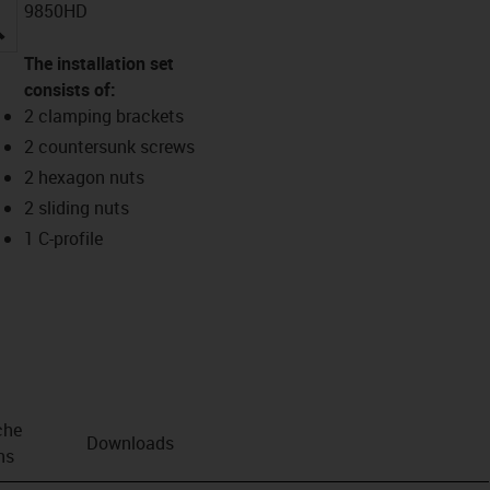
9850HD
igus-icon-lupe
The installation set
consists of:
2 clamping brackets
2 countersunk screws
2 hexagon nuts
2 sliding nuts
1 C-profile
che
Downloads
ns