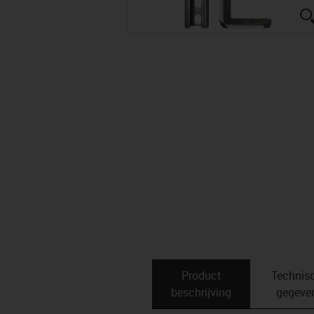
Product
Technis
beschrijving
gegeve