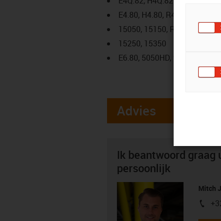
E4Q.82, H4Q.82
E4.80, H4.80, R4.80
15050, 15150, R19850
15250, 15350
E6.80, 5050HD, 9850HD
Advies
Ik beantwoord graag 
persoonlijk
Mitch 
+3
igus-i