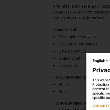
The installation set is a fixing k
comprises several components req
trough onto the glide surface.
It consists of:
2 clamping brackets
2 countersunk screws
2 hexagon nuts
2 sliding nuts
English
1 C-profile
Privac
For guide trough series:
This websi
96.30
Protection
consent to 
96.31
specific p
specific pu
For energy chain series:
Visit our P