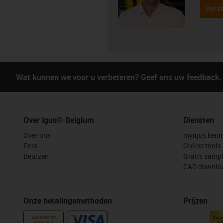
Verst
Wat kunnen we voor u verbeteren? Geef ons uw feedback.
Over igus® Belgium
Diensten
Over ons
myigus kenm
Pers
Online tools
Beurzen
Gratis samp
CAD downloa
Onze betalingsmethoden
Prijzen
AANKOOP OP