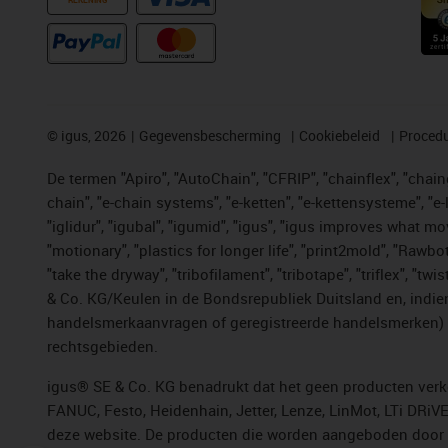
REKENING
©
igus, 2026
Gegevensbescherming
Cookiebeleid
Procedu
De termen "Apiro", "AutoChain", "CFRIP", "chainflex", "chainge
chain", "e-chain systems", "e-ketten", "e-kettensysteme", "e-lo
"iglidur", "igubal", "igumid", "igus", "igus improves what mo
"motionary", "plastics for longer life", "print2mold", "Rawbo
"take the dryway", "tribofilament", "tribotape", "triflex", 
& Co. KG/Keulen in de Bondsrepubliek Duitsland en, indien
handelsmerkaanvragen of geregistreerde handelsmerken) v
rechtsgebieden.
igus® SE & Co. KG benadrukt dat het geen producten verko
FANUC, Festo, Heidenhain, Jetter, Lenze, LinMot, LTi DRiV
deze website. De producten die worden aangeboden door i