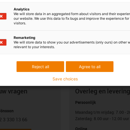
Analytics
We will store data in an aggregated form about visitors and their experi
our website. We use this data to fix bugs and improve the experience for 
visitors.
Remarketing
We will store data to show you our advertisements (only ours) on other 
relevant to your interests.
Reject all
Agree to all
Save choices
uw vragen
Overleg en levering
Persoonlijk
Jönsson
Maandag t/m vrijdag: 7.00 - 2
Zaterdag: 8.00 uur - 12.00 uur
2 3 330 13 66
con-phone
Online