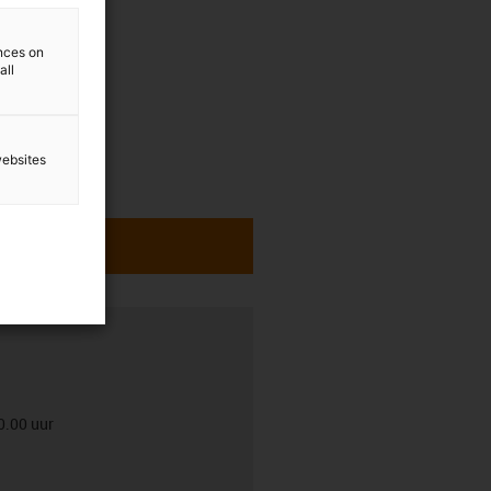
ences on
all
websites
0.00 uur