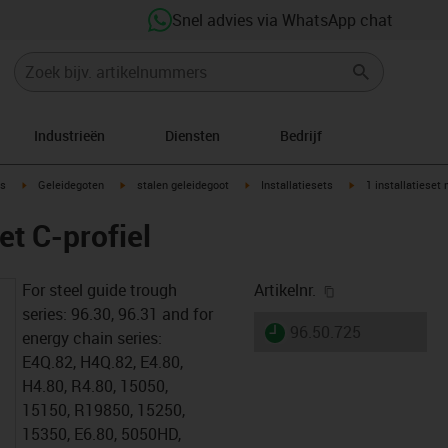
Snel advies via WhatsApp chat
Industrieën
Diensten
Bedrijf
ow-right
igus-icon-arrow-right
igus-icon-arrow-right
igus-icon-arrow-right
igus-icon-arrow-rig
s
Geleidegoten
stalen geleidegoot
Installatiesets
1 installatieset 
et C-profiel
igus-icon-copy-
For steel guide trough
Artikelnr.
series: 96.30, 96.31 and for
igus-icon-lieferzeit
96.50.725
energy chain series:
E4Q.82, H4Q.82, E4.80,
H4.80, R4.80, 15050,
15150, R19850, 15250,
15350, E6.80, 5050HD,