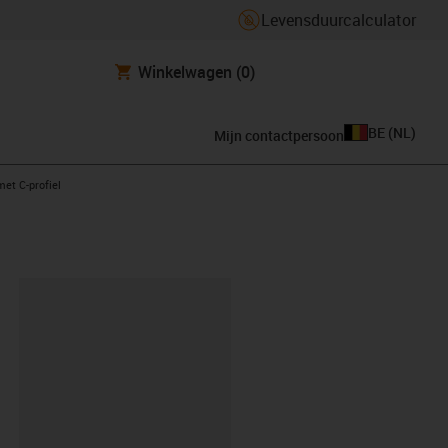
Levensduurcalculator
Winkelwagen
(0)
BE
(
NL
)
Mijn contactpersoon
ht
met C-profiel
clipboard