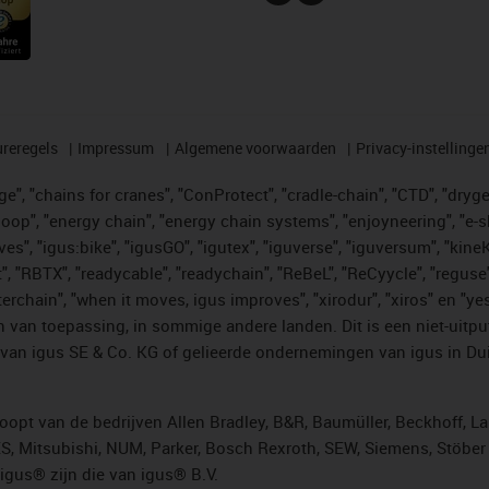
reregels
Impressum
Algemene voorwaarden
Privacy-instellinge
", "chains for cranes", "ConProtect", "cradle-chain", "CTD", "drygear"
op", "energy chain", "energy chain systems", "enjoyneering", "e-skin", 
ves", "igus:bike", "igusGO", "igutex", "iguverse", "iguversum", "kin
t", "RBTX", "readycable", "readychain", "ReBeL", "ReCyycle", "reguse"
"twisterchain", "when it moves, igus improves", "xirodur", "xiros" e
 van toepassing, in sommige andere landen. Dit is een niet-uitpu
an igus SE & Co. KG of gelieerde ondernemingen van igus in Duit
opt van de bedrijven Allen Bradley, B&R, Baumüller, Beckhoff, L
ES, Mitsubishi, NUM, Parker, Bosch Rexroth, SEW, Siemens, Stöbe
gus® zijn die van igus® B.V.