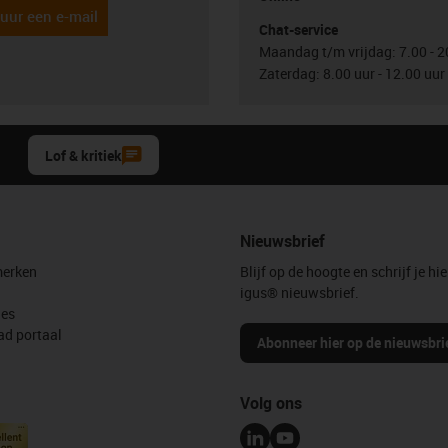
uur een e-mail
Chat-service
Maandag t/m vrijdag: 7.00 - 2
Zaterdag: 8.00 uur - 12.00 uur
Lof & kritiek
Nieuwsbrief
erken
Blijf op de hoogte en schrijf je hie
igus® nieuwsbrief.
les
d portaal
Abonneer hier op de nieuwsbri
Volg ons