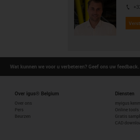
+3
igus-i
Verst
Wat kunnen we voor u verbeteren? Geef ons uw feedback.
Over igus® Belgium
Diensten
Over ons
myigus kenm
Pers
Online tools
Beurzen
Gratis samp
CAD downloa