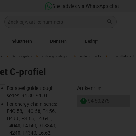
Snel advies via WhatsApp chat
Industrieën
Diensten
Bedrijf
ow-right
igus-icon-arrow-right
igus-icon-arrow-right
igus-icon-arrow-right
igus-icon-arrow-rig
s
Geleidegoten
stalen geleidegoot
Installatiesets
1 installatieset 
et C-profiel
igus-icon-copy-
For steel guide trough
Artikelnr.
series: 94.30, 94.31
igus-icon-lieferzeit
94.50.275
For energy chain series:
E4Q.58, H4Q.58, E4.56,
H4.56, R4.56, E4.64L,
14040, 14140, R18840,
14240, 14340, E6.62,