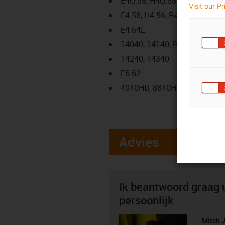
E4Q.58, H4Q.58
Visit our P
E4.56, H4.56, R4.56
E4.64L
14040, 14140, R18840
14240, 14340
E6.62
4040HD, 8840HD
Advies
Ik beantwoord graag 
persoonlijk
Mitch 