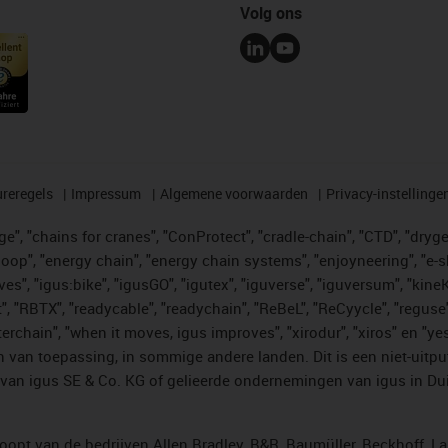
Volg ons
reregels
Impressum
Algemene voorwaarden
Privacy-instellinge
", "chains for cranes", "ConProtect", "cradle-chain", "CTD", "drygear"
op", "energy chain", "energy chain systems", "enjoyneering", "e-skin", 
ves", "igus:bike", "igusGO", "igutex", "iguverse", "iguversum", "kin
t", "RBTX", "readycable", "readychain", "ReBeL", "ReCyycle", "reguse"
"twisterchain", "when it moves, igus improves", "xirodur", "xiros" e
 van toepassing, in sommige andere landen. Dit is een niet-uitpu
an igus SE & Co. KG of gelieerde ondernemingen van igus in Duit
opt van de bedrijven Allen Bradley, B&R, Baumüller, Beckhoff, L