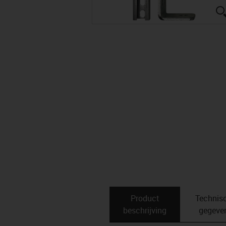
Product
Technis
beschrijving
gegeve