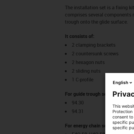
The installation set is a fixing k
comprises several components req
trough onto the glide surface.
It consists of:
2 clamping brackets
2 countersunk screws
2 hexagon nuts
2 sliding nuts
1 C-profile
English
Privac
For guide trough series:
94.30
This websi
94.31
Protection
consent to 
specific p
For energy chain series:
specific pu