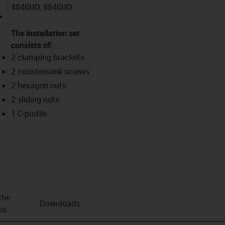
4040HD, 8840HD
igus-icon-lupe
The installation set
consists of:
2 clamping brackets
2 countersunk screws
2 hexagon nuts
2 sliding nuts
1 C-profile
che
Downloads
ns