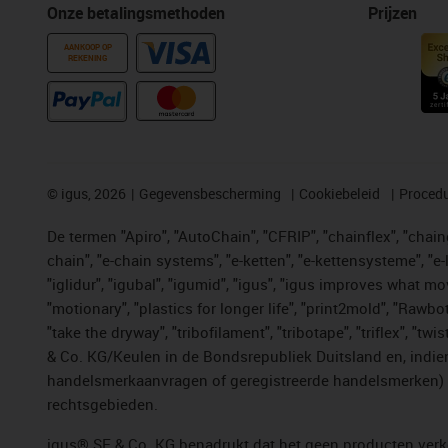
Onze betalingsmethoden
Prijzen
AANKOOP OP
REKENING
©
igus, 2026
Gegevensbescherming
Cookiebeleid
Procedu
De termen "Apiro", "AutoChain", "CFRIP", "chainflex", "chainge
chain", "e-chain systems", "e-ketten", "e-kettensysteme", "e-lo
"iglidur", "igubal", "igumid", "igus", "igus improves what mo
"motionary", "plastics for longer life", "print2mold", "Rawbo
"take the dryway", "tribofilament", "tribotape", "triflex", 
& Co. KG/Keulen in de Bondsrepubliek Duitsland en, indien
handelsmerkaanvragen of geregistreerde handelsmerken) v
rechtsgebieden.
igus® SE & Co. KG benadrukt dat het geen producten verko