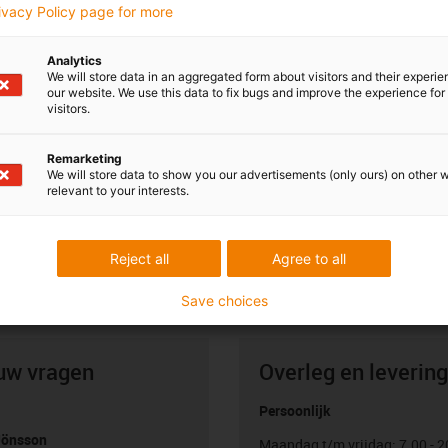
rivacy Policy page for more
Analytics
We will store data in an aggregated form about visitors and their experi
our website. We use this data to fix bugs and improve the experience for 
visitors.
Remarketing
We will store data to show you our advertisements (only ours) on other 
relevant to your interests.
Reject all
Agree to all
Save choices
uw vragen
Overleg en levering
Persoonlijk
Jönsson
Maandag t/m vrijdag: 7.00 - 2