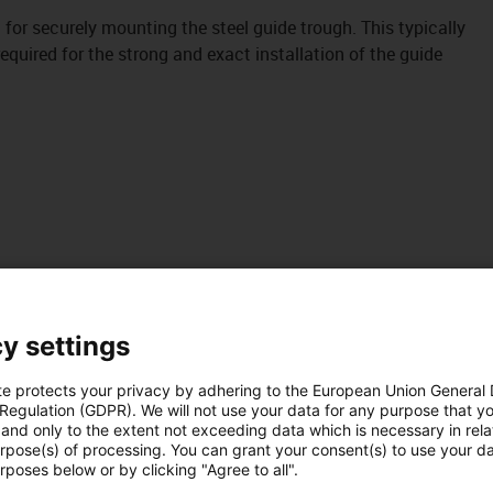
it for securely mounting the steel guide trough. This typically
uired for the strong and exact installation of the guide
y settings
te protects your privacy by adhering to the European Union General
 Regulation (GDPR). We will not use your data for any purpose that y
and only to the extent not exceeding data which is necessary in relat
urpose(s) of processing. You can grant your consent(s) to use your da
rposes below or by clicking "Agree to all".