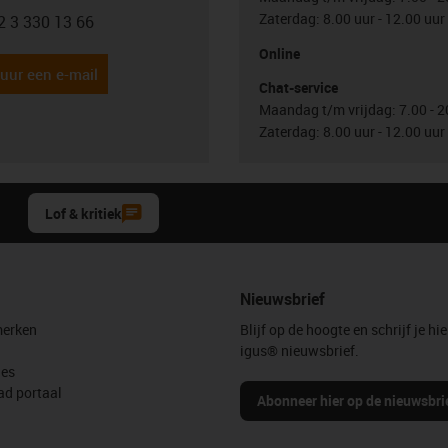
Zaterdag: 8.00 uur - 12.00 uur
2 3 330 13 66
con-phone
Online
uur een e-mail
Chat-service
Maandag t/m vrijdag: 7.00 - 2
Zaterdag: 8.00 uur - 12.00 uur
Lof & kritiek
Nieuwsbrief
erken
Blijf op de hoogte en schrijf je hie
igus® nieuwsbrief.
les
d portaal
Abonneer hier op de nieuwsbri