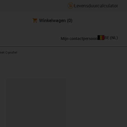
Levensduurcalculator
Winkelwagen
(0)
BE
(
NL
)
Mijn contactpersoon
ht
met C-profiel
clipboard