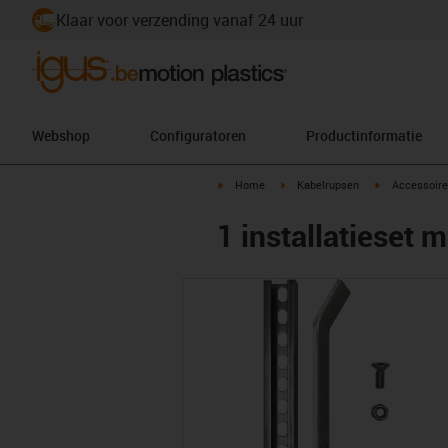
Klaar voor verzending vanaf 24 uur
Webshop
Configuratoren
Productinformatie
igus-icon-arrow-right
igus-icon-arrow-right
igus-icon-arr
Home
Kabelrupsen
Accessoire
1 installatieset m