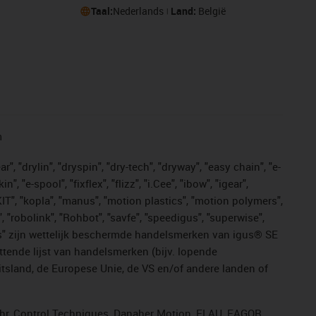
Taal:
Nederlands
Land:
België
n
, "drylin", "dryspin", "dry-tech", "dryway", "easy chain", "e-
"e-spool", "fixflex", "flizz", "i.Cee", "ibow", "igear",
eKIT", "kopla", "manus", "motion plastics", "motion polymers",
, "robolink", "Rohbot", "savfe", "speedigus", "superwise",
n "yes" zijn wettelijk beschermde handelsmerken van igus® SE
ttende lijst van handelsmerken (bijv. lopende
sland, de Europese Unie, de VS en/of andere landen of
ahr, Control Techniques, Danaher Motion, ELAU, FAGOR,