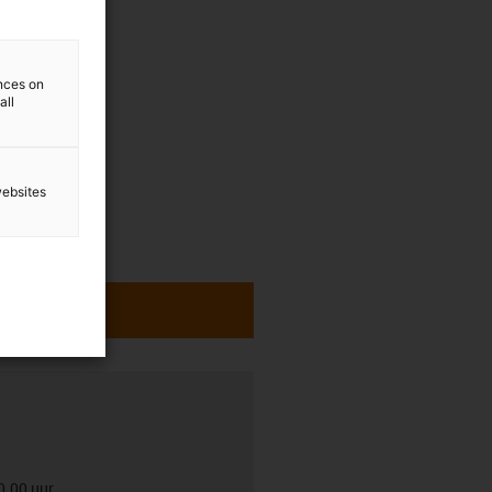
ences on
all
websites
0.00 uur