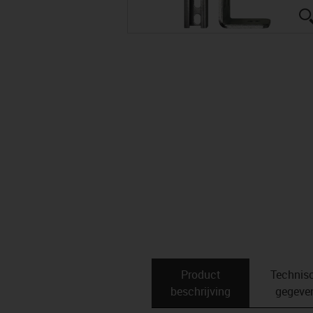
Product
Technis
beschrijving
gegeve