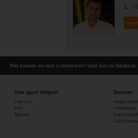
+3
igus-i
Verst
Wat kunnen we voor u verbeteren? Geef ons uw feedback.
Over igus® Belgium
Diensten
Over ons
myigus kenm
Pers
Online tools
Beurzen
Gratis samp
CAD downloa