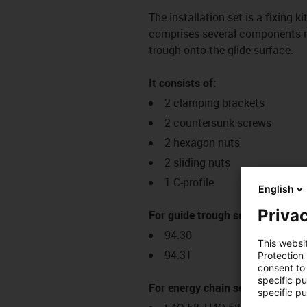
The installation set is a fixing k
comprises several components req
trough onto the glide surface.
It consists of:
2 clamping brackets
2 countersunk screws
2 hexagon nuts
2 sliding nuts
1 C-profile
English
Privac
For guide trough series:
94.30
This websi
94.31
Protection
consent to 
specific p
For energy chain series:
specific pu