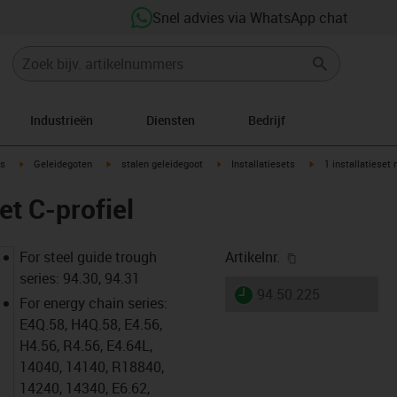
Snel advies via WhatsApp chat
Industrieën
Diensten
Bedrijf
ow-right
igus-icon-arrow-right
igus-icon-arrow-right
igus-icon-arrow-right
igus-icon-arrow-rig
s
Geleidegoten
stalen geleidegoot
Installatiesets
1 installatieset 
et C-profiel
igus-icon-copy-
For steel guide trough
Artikelnr.
series: 94.30, 94.31
igus-icon-lieferzeit
94.50.225
For energy chain series:
E4Q.58, H4Q.58, E4.56,
H4.56, R4.56, E4.64L,
14040, 14140, R18840,
14240, 14340, E6.62,