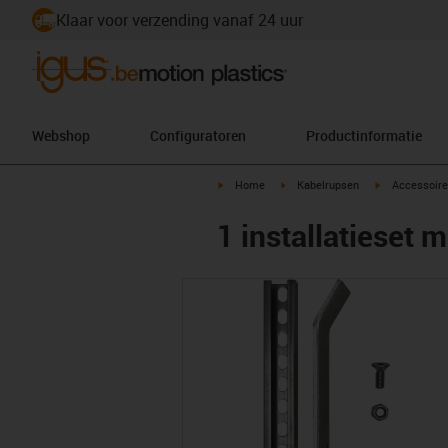
Klaar voor verzending vanaf 24 uur
Webshop
Configuratoren
Productinformatie
igus-icon-arrow-right
igus-icon-arrow-right
igus-icon-arr
Home
Kabelrupsen
Accessoire
1 installatieset m