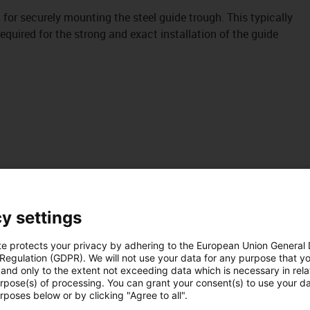
it for securely mounting the steel guide trough. This typically
uired for the strong and exact installation of the guide
y settings
te protects your privacy by adhering to the European Union General
 Regulation (GDPR). We will not use your data for any purpose that y
and only to the extent not exceeding data which is necessary in relat
urpose(s) of processing. You can grant your consent(s) to use your da
rposes below or by clicking "Agree to all".