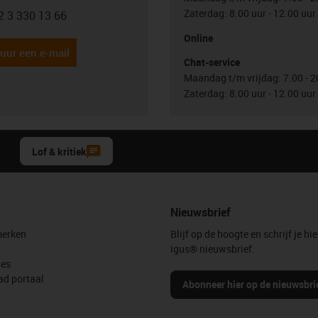
Zaterdag: 8.00 uur - 12.00 uur
2 3 330 13 66
con-phone
Online
uur een e-mail
Chat-service
Maandag t/m vrijdag: 7.00 - 2
Zaterdag: 8.00 uur - 12.00 uur
Lof & kritiek
Nieuwsbrief
erken
Blijf op de hoogte en schrijf je hie
igus® nieuwsbrief.
les
d portaal
Abonneer hier op de nieuwsbri