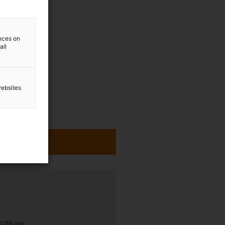
ences on
all
websites
0.00 uur