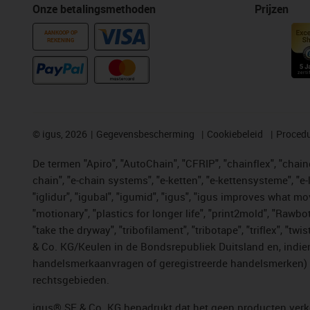
Onze betalingsmethoden
Prijzen
AANKOOP OP
REKENING
©
igus, 2026
Gegevensbescherming
Cookiebeleid
Procedu
De termen "Apiro", "AutoChain", "CFRIP", "chainflex", "chainge
chain", "e-chain systems", "e-ketten", "e-kettensysteme", "e-lo
"iglidur", "igubal", "igumid", "igus", "igus improves what mo
"motionary", "plastics for longer life", "print2mold", "Rawbo
"take the dryway", "tribofilament", "tribotape", "triflex", 
& Co. KG/Keulen in de Bondsrepubliek Duitsland en, indien
handelsmerkaanvragen of geregistreerde handelsmerken) v
rechtsgebieden.
igus® SE & Co. KG benadrukt dat het geen producten verko