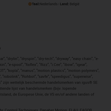
Taal:
Nederlands
Land:
België
n
, "drylin", "dryspin", "dry-tech", "dryway", "easy chain", "e-
"e-spool", "fixflex", "flizz", "i.Cee", "ibow", "igear",
eKIT", "kopla", "manus", "motion plastics", "motion polymers",
, "robolink", "Rohbot", "savfe", "speedigus", "superwise",
n "yes" zijn wettelijk beschermde handelsmerken van igus® SE
ttende lijst van handelsmerken (bijv. lopende
sland, de Europese Unie, de VS en/of andere landen of
ahr, Control Techniques, Danaher Motion, ELAU, FAGOR,