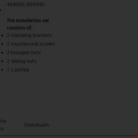
4040HD, 8840HD
igus-icon-lupe
The installation set
consists of:
2 clamping brackets
2 countersunk screws
2 hexagon nuts
2 sliding nuts
1 C-profile
che
Downloads
ns