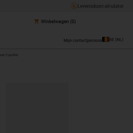
Levensduurcalculator
Winkelwagen
(0)
BE
(
NL
)
Mijn contactpersoon
ht
met C-profiel
clipboard