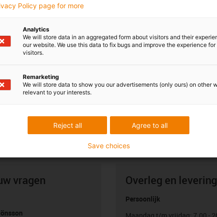
rivacy Policy page for more
Analytics
We will store data in an aggregated form about visitors and their experi
our website. We use this data to fix bugs and improve the experience for 
visitors.
Remarketing
We will store data to show you our advertisements (only ours) on other 
relevant to your interests.
Reject all
Agree to all
Save choices
uw vragen
Overleg en levering
Persoonlijk
Jönsson
Maandag t/m vrijdag: 7.00 - 2