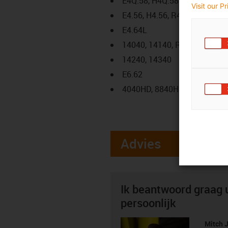
E4Q.58, H4Q.58
Visit our P
E4.56, H4.56, R4.56
E4.64L
14040, 14140, R18840
14240, 14340
E6.62
4040HD, 8840HD
Advies
Ik beantwoord graag 
persoonlijk
Mitch 