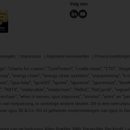
Volg ons
reregels
Impressum
Algemene voorwaarden
Privacy-instellinge
", "chains for cranes", "ConProtect", "cradle-chain", "CTD", "drygear"
op", "energy chain", "energy chain systems", "enjoyneering", "e-skin", 
ves", "igus:bike", "igusGO", "igutex", "iguverse", "iguversum", "kin
t", "RBTX", "readycable", "readychain", "ReBeL", "ReCyycle", "reguse"
"twisterchain", "when it moves, igus improves", "xirodur", "xiros" e
 van toepassing, in sommige andere landen. Dit is een niet-uitpu
an igus SE & Co. KG of gelieerde ondernemingen van igus in Duit
opt van de bedrijven Allen Bradley, B&R, Baumüller, Beckhoff, L