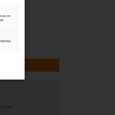
ences on
all
websites
0.00 uur