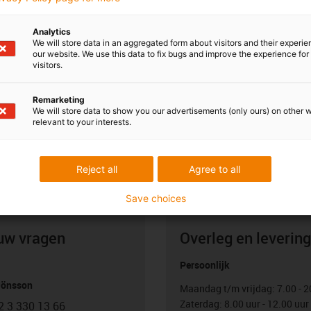
Analytics
We will store data in an aggregated form about visitors and their experi
our website. We use this data to fix bugs and improve the experience for 
visitors.
Remarketing
We will store data to show you our advertisements (only ours) on other 
relevant to your interests.
Reject all
Agree to all
Save choices
uw vragen
Overleg en levering
Persoonlijk
Jönsson
Maandag t/m vrijdag: 7.00 - 2
Zaterdag: 8.00 uur - 12.00 uur
2 3 330 13 66
con-phone