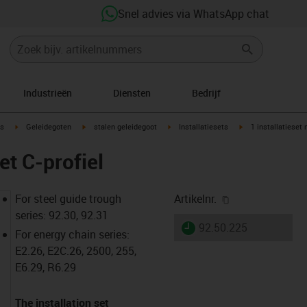
Snel advies via WhatsApp chat
Industrieën
Diensten
Bedrijf
ow-right
igus-icon-arrow-right
igus-icon-arrow-right
igus-icon-arrow-right
igus-icon-arrow-rig
s
Geleidegoten
stalen geleidegoot
Installatiesets
1 installatieset 
et C-profiel
igus-icon-copy-
For steel guide trough
Artikelnr.
series: 92.30, 92.31
igus-icon-lieferzeit
92.50.225
For energy chain series:
E2.26, E2C.26, 2500, 255,
E6.29, R6.29
The installation set