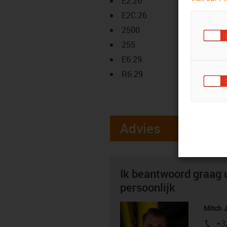
E2.26
E2C.26
2500
255
E6.29
R6.29
Advies
Ik beantwoord graag 
persoonlijk
Mitch 
+3
igus-i