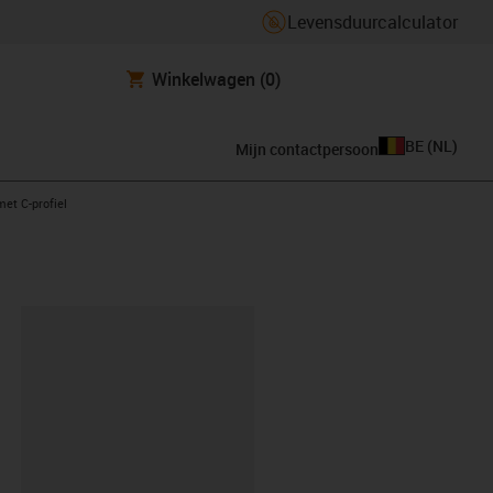
Levensduurcalculator
Winkelwagen
(0)
BE
(
NL
)
Mijn contactpersoon
ht
met C-profiel
clipboard