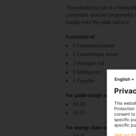
The installation set is a fixing k
comprises several components req
trough onto the glide surface.
It consists of:
2 Clamping bracket
2 Countersunk screw
2 Hexagon nut
2 Sliding nut
English
1 C-profile
Privac
For guide trough series:
This websi
92.30
Protection
92.31
consent to 
specific p
specific pu
For energy chain series:
Visit our P