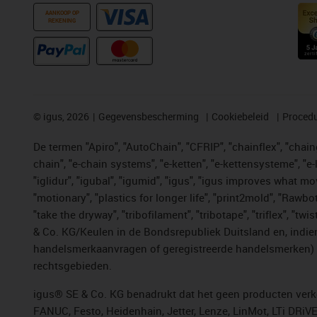
AANKOOP OP
REKENING
©
igus, 2026
Gegevensbescherming
Cookiebeleid
Procedu
De termen "Apiro", "AutoChain", "CFRIP", "chainflex", "chainge
chain", "e-chain systems", "e-ketten", "e-kettensysteme", "e-lo
"iglidur", "igubal", "igumid", "igus", "igus improves what mo
"motionary", "plastics for longer life", "print2mold", "Rawbo
"take the dryway", "tribofilament", "tribotape", "triflex", 
& Co. KG/Keulen in de Bondsrepubliek Duitsland en, indien
handelsmerkaanvragen of geregistreerde handelsmerken) v
rechtsgebieden.
igus® SE & Co. KG benadrukt dat het geen producten verko
FANUC, Festo, Heidenhain, Jetter, Lenze, LinMot, LTi DRiV