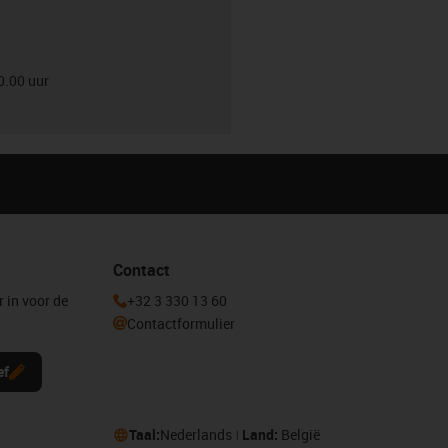
0.00 uur
Contact
r in voor de
+32 3 330 13 60
Contactformulier
ef
Taal:
Nederlands
Land:
België