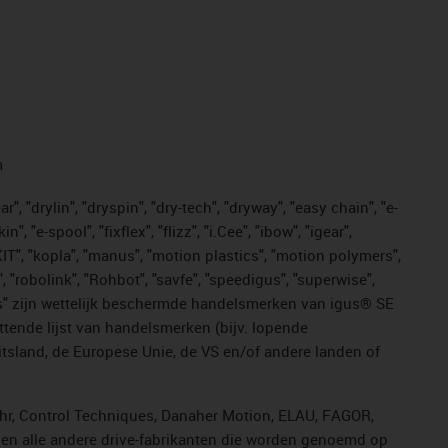
n
, "drylin", "dryspin", "dry-tech", "dryway", "easy chain", "e-
"e-spool", "fixflex", "flizz", "i.Cee", "ibow", "igear",
eKIT", "kopla", "manus", "motion plastics", "motion polymers",
, "robolink", "Rohbot", "savfe", "speedigus", "superwise",
n "yes" zijn wettelijk beschermde handelsmerken van igus® SE
ttende lijst van handelsmerken (bijv. lopende
sland, de Europese Unie, de VS en/of andere landen of
ahr, Control Techniques, Danaher Motion, ELAU, FAGOR,
r en alle andere drive-fabrikanten die worden genoemd op