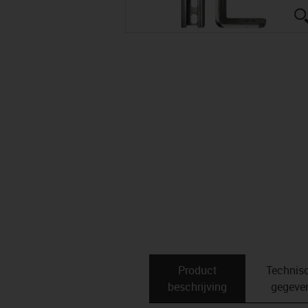
Product
Technis
beschrijving
gegeve