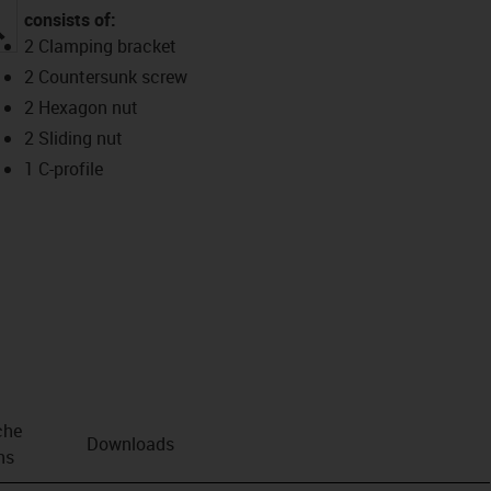
consists of:
igus-icon-lupe
2 Clamping bracket
2 Countersunk screw
2 Hexagon nut
2 Sliding nut
1 C-profile
che
Downloads
ns