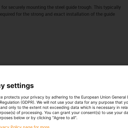
it for securely mounting the steel guide trough. This typically
uired for the strong and exact installation of the guide
y settings
te protects your privacy by adhering to the European Union General
 Regulation (GDPR). We will not use your data for any purpose that y
and only to the extent not exceeding data which is necessary in relat
urpose(s) of processing. You can grant your consent(s) to use your da
rposes below or by clicking "Agree to all".
rivacy Policy page for more