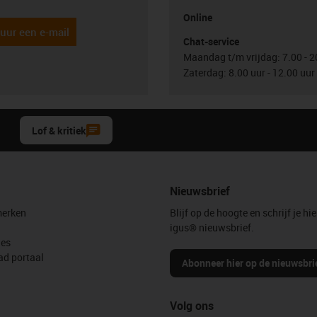
Online
uur een e-mail
Chat-service
Maandag t/m vrijdag: 7.00 - 2
Zaterdag: 8.00 uur - 12.00 uur
Lof & kritiek
Nieuwsbrief
erken
Blijf op de hoogte en schrijf je hie
igus® nieuwsbrief.
les
d portaal
Abonneer hier op de nieuwsbri
Volg ons