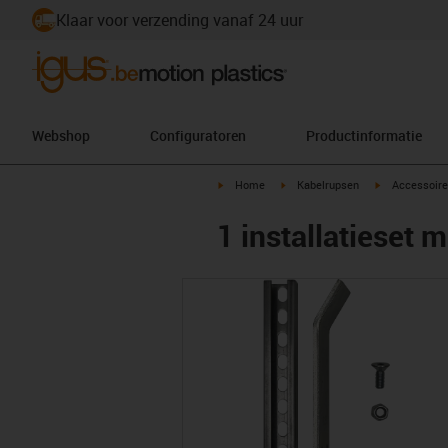
Klaar voor verzending vanaf 24 uur
Webshop
Configuratoren
Productinformatie
igus-icon-arrow-right
igus-icon-arrow-right
igus-icon-arr
Home
Kabelrupsen
Accessoire
1 installatieset m