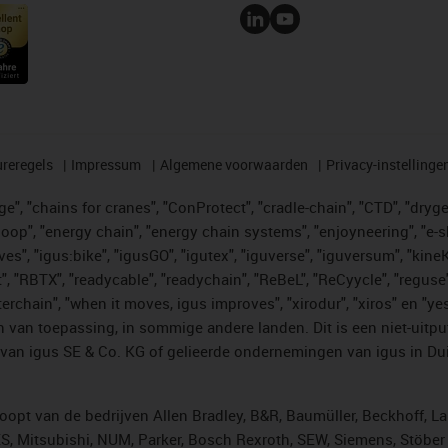
reregels
Impressum
Algemene voorwaarden
Privacy-instellinge
", "chains for cranes", "ConProtect", "cradle-chain", "CTD", "drygear"
op", "energy chain", "energy chain systems", "enjoyneering", "e-skin", 
ves", "igus:bike", "igusGO", "igutex", "iguverse", "iguversum", "kin
t", "RBTX", "readycable", "readychain", "ReBeL", "ReCyycle", "reguse"
"twisterchain", "when it moves, igus improves", "xirodur", "xiros" e
 van toepassing, in sommige andere landen. Dit is een niet-uitpu
an igus SE & Co. KG of gelieerde ondernemingen van igus in Duit
opt van de bedrijven Allen Bradley, B&R, Baumüller, Beckhoff, L
ES, Mitsubishi, NUM, Parker, Bosch Rexroth, SEW, Siemens, Stöbe