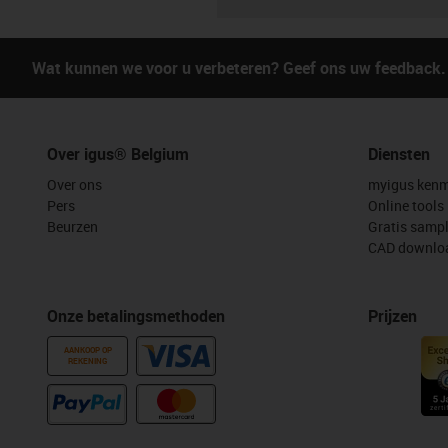
Wat kunnen we voor u verbeteren? Geef ons uw feedback.
Over igus® Belgium
Diensten
Over ons
myigus kenm
Pers
Online tools
Beurzen
Gratis samp
CAD downloa
Onze betalingsmethoden
Prijzen
AANKOOP OP
REKENING