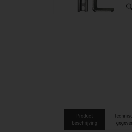
Product
Technis
beschrijving
gegeve