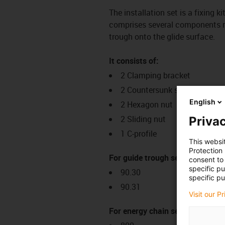
The installation set is a fixing k
comprises several components req
trough onto the glide surface.
It consists of:
2 Clamping bracket
2 Countersunk screw
English
2 Hexagon nut
2 Sliding nut
Privac
1 C-profile
This websi
Protection
For guide trough series:
consent to 
specific p
90.30
specific pu
90.31
Visit our P
For energy chain series: