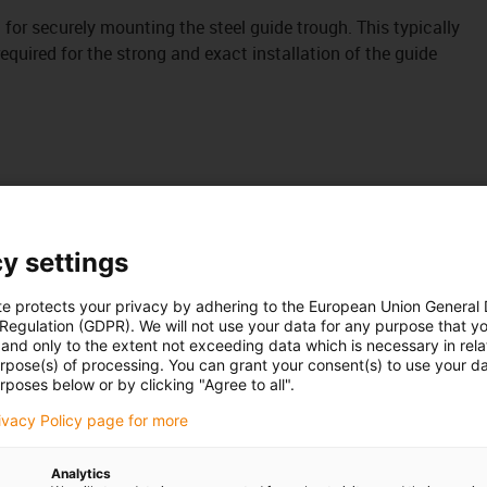
it for securely mounting the steel guide trough. This typically
uired for the strong and exact installation of the guide
y settings
te protects your privacy by adhering to the European Union General
 Regulation (GDPR). We will not use your data for any purpose that y
and only to the extent not exceeding data which is necessary in relat
urpose(s) of processing. You can grant your consent(s) to use your da
rposes below or by clicking "Agree to all".
rivacy Policy page for more
Analytics