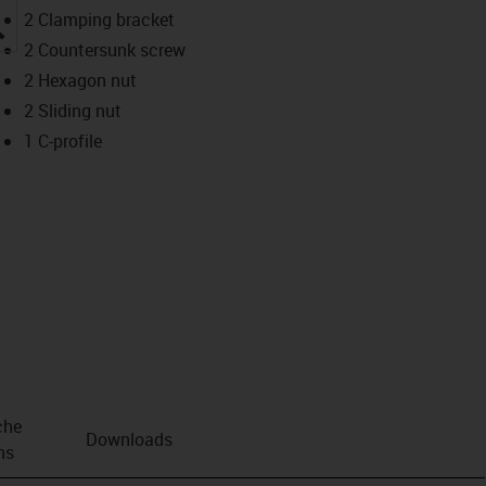
2 Clamping bracket
igus-icon-lupe
2 Countersunk screw
2 Hexagon nut
2 Sliding nut
1 C-profile
che
Downloads
ns