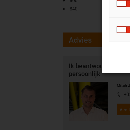
800
840
Advies
Ik beantwoord graag 
persoonlijk
Mitch 
+3
igus-i
Verst