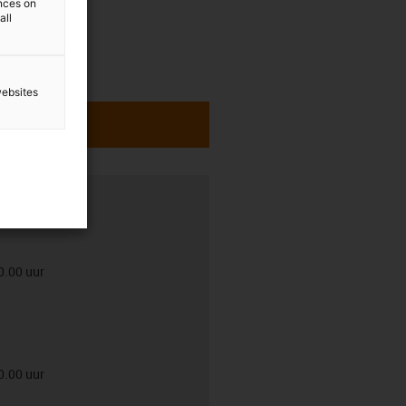
ences on
all
websites
0.00 uur
0.00 uur