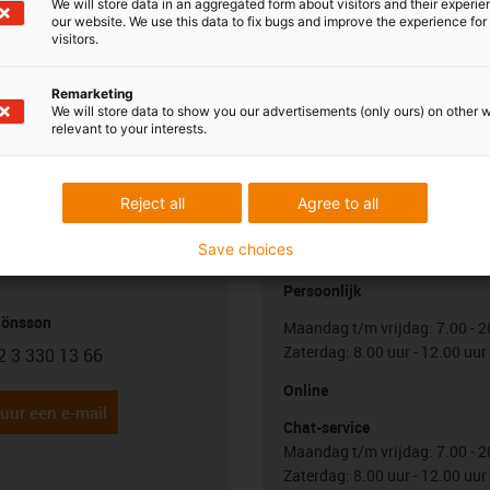
We will store data in an aggregated form about visitors and their experi
our website. We use this data to fix bugs and improve the experience for 
visitors.
Remarketing
We will store data to show you our advertisements (only ours) on other 
relevant to your interests.
Reject all
Agree to all
uw vragen
Overleg en levering
Save choices
Persoonlijk
Jönsson
Maandag t/m vrijdag: 7.00 - 2
Zaterdag: 8.00 uur - 12.00 uur
2 3 330 13 66
con-phone
Online
uur een e-mail
Chat-service
Maandag t/m vrijdag: 7.00 - 2
Zaterdag: 8.00 uur - 12.00 uur