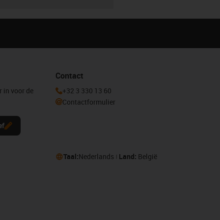
Contact
r in voor de
+32 3 330 13 60
Contactformulier
ef
Taal:
Nederlands
Land:
België