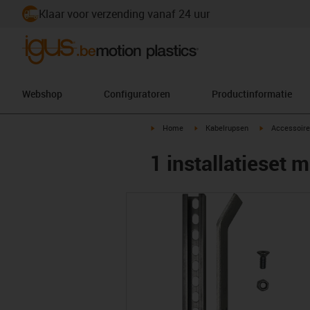
Klaar voor verzending vanaf 24 uur
Webshop
Configuratoren
Productinformatie
igus-icon-arrow-right
igus-icon-arrow-right
igus-icon-arr
Home
Kabelrupsen
Accessoire
1 installatieset m