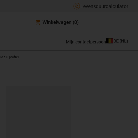
Levensduurcalculator
Winkelwagen
(0)
BE
(
NL
)
Mijn contactpersoon
ht
met C-profiel
clipboard