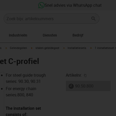
Snel advies via WhatsApp chat
Industrieën
Diensten
Bedrijf
ow-right
igus-icon-arrow-right
igus-icon-arrow-right
igus-icon-arrow-right
igus-icon-arrow-rig
s
Geleidegoten
stalen geleidegoot
Installatiesets
1 installatieset 
et C-profiel
igus-icon-copy-
For steel guide trough
Artikelnr.
series: 90.30, 90.31
igus-icon-lieferzeit
90.50.800
For energy chain
series:800, 840
The installation set
consists of: