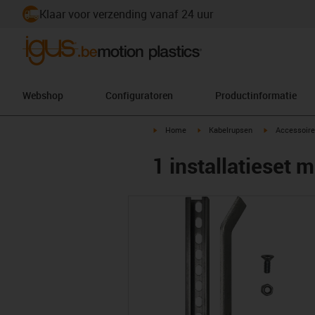
Klaar voor verzending vanaf 24 uur
Webshop
Configuratoren
Productinformatie
igus-icon-arrow-right
igus-icon-arrow-right
igus-icon-arr
Home
Kabelrupsen
Accessoire
1 installatieset m