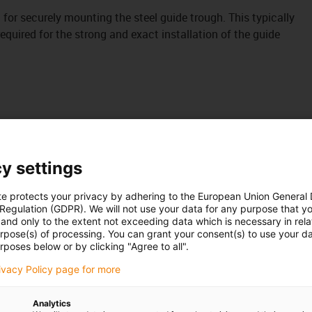
it for securely mounting the steel guide trough. This typically
uired for the strong and exact installation of the guide
y settings
te protects your privacy by adhering to the European Union General
 Regulation (GDPR). We will not use your data for any purpose that y
and only to the extent not exceeding data which is necessary in relat
urpose(s) of processing. You can grant your consent(s) to use your da
rposes below or by clicking "Agree to all".
rivacy Policy page for more
Analytics