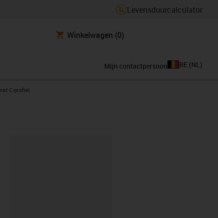
Levensduurcalculator
Winkelwagen
(0)
BE
(
NL
)
Mijn contactpersoon
ht
met C-profiel
clipboard