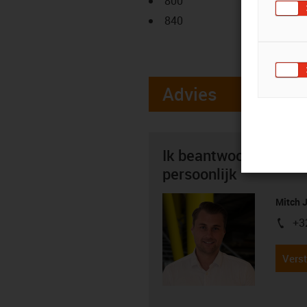
800
840
Advies
Ik beantwoord graag 
persoonlijk
Mitch 
+3
igus-i
Verst