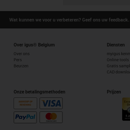
Wat kunnen we voor u verbeteren? Geef ons uw feedback.
Over igus® Belgium
Diensten
Over ons
myigus kenm
Pers
Online tools
Beurzen
Gratis samp
CAD downloa
Onze betalingsmethoden
Prijzen
AANKOOP OP
REKENING