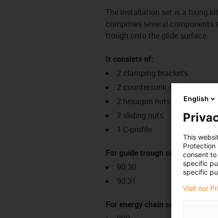
The installation set is a fixing k
comprises several components req
trough onto the glide surface.
It consists of:
2 clamping brackets
2 countersunk screws
English
2 hexagon nuts
2 sliding nuts
Privac
1 C-profile
This websi
Protection
For guide trough series:
consent to 
specific p
90.30
specific pu
90.31
Visit our P
For energy chain series: