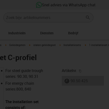
Snel advies via WhatsApp chat
Industrieën
Diensten
Bedrijf
ow-right
igus-icon-arrow-right
igus-icon-arrow-right
igus-icon-arrow-right
igus-icon-arrow-rig
s
Geleidegoten
stalen geleidegoot
Installatiesets
1 installatieset 
et C-profiel
igus-icon-copy-
For steel guide trough
Artikelnr.
series: 90.30, 90.31
igus-icon-lieferzeit
90.50.425
For energy chain
series:800, 840
The installation set
consists of: