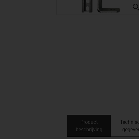
Product
Technis
beschrijving
gegeve