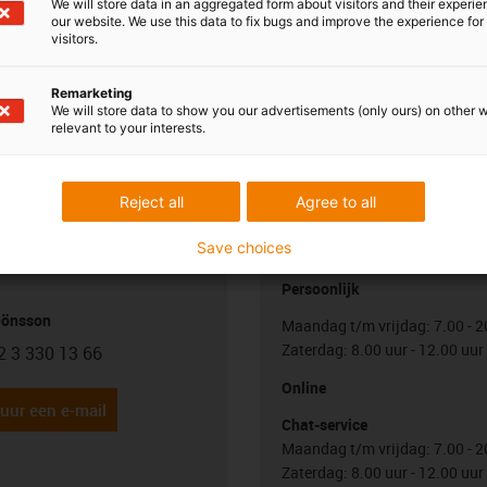
We will store data in an aggregated form about visitors and their experi
our website. We use this data to fix bugs and improve the experience for 
visitors.
Remarketing
We will store data to show you our advertisements (only ours) on other 
relevant to your interests.
Reject all
Agree to all
uw vragen
Overleg en levering
Save choices
Persoonlijk
Jönsson
Maandag t/m vrijdag: 7.00 - 2
Zaterdag: 8.00 uur - 12.00 uur
2 3 330 13 66
con-phone
Online
uur een e-mail
Chat-service
Maandag t/m vrijdag: 7.00 - 2
Zaterdag: 8.00 uur - 12.00 uur