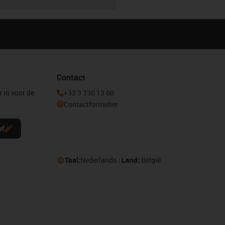
Contact
r in voor de
+32 3 330 13 60
Contactformulier
ef
Taal:
Nederlands
Land:
België