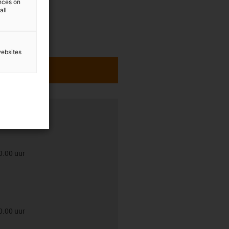
ences on
all
websites
0.00 uur
0.00 uur