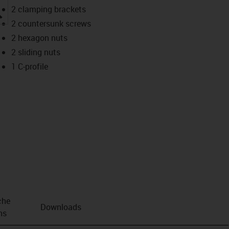
2 clamping brackets
igus-icon-lupe
2 countersunk screws
2 hexagon nuts
2 sliding nuts
1 C-profile
che
Downloads
ns