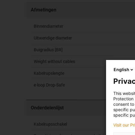
Afmetingen
Binnendiameter
Uitwendige diameter
Buigradius [BR]
Weight without cables
English
Kabelrupslengte
Privac
e-loop Drop-Safe
This websi
Protection
consent to 
Onderdelenlijst
specific p
specific pu
Kabelrupsschakel
Visit our P