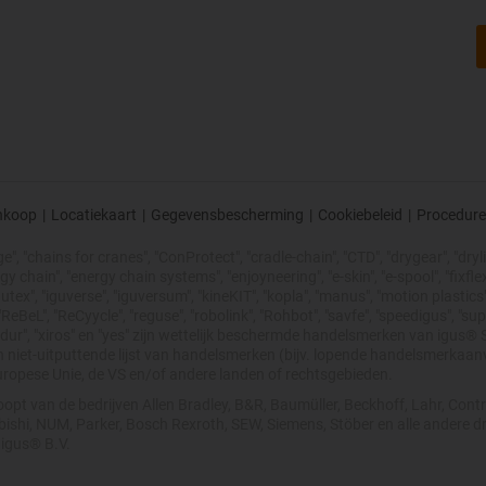
nkoop
|
Locatiekaart
|
Gegevensbescherming
|
Cookiebeleid
|
Procedure
, "chains for cranes", "ConProtect", "cradle-chain", "CTD", "drygear", "drylin"
chain", "energy chain systems", "enjoyneering", "e-skin", "e-spool", "fixflex", "f
utex", "iguverse", "iguversum", "kineKIT", "kopla", "manus", "motion plastics"
eBeL", "ReCyycle", "reguse", "robolink", "Rohbot", "savfe", "speedigus", "sup
xirodur", "xiros" en "yes" zijn wettelijk beschermde handelsmerken van igu
en niet-uitputtende lijst van handelsmerken (bijv. lopende handelsmerkaa
uropese Unie, de VS en/of andere landen of rechtsgebieden.
opt van de bedrijven Allen Bradley, B&R, Baumüller, Beckhoff, Lahr, Co
subishi, NUM, Parker, Bosch Rexroth, SEW, Siemens, Stöber en alle andere
 igus® B.V.