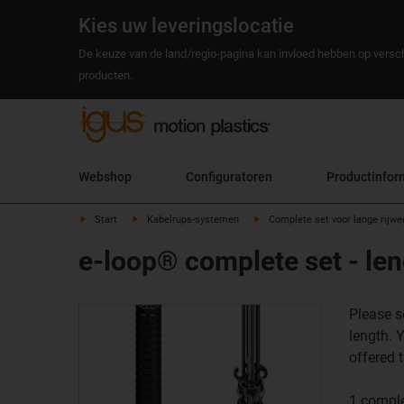
Kies uw leveringslocatie
De keuze van de land/regio-pagina kan invloed hebben op versch
producten.
Webshop
Configuratoren
Productinfor
Start
Kabelrups-systemen
Complete set voor lange rijw
e-loop® complete set - le
Please s
length. 
offered 
1 comple