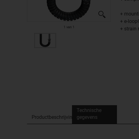
+ mount
+ e-loop
1
van
1
+ strain 
Technische
Productbeschrijving
gegevens