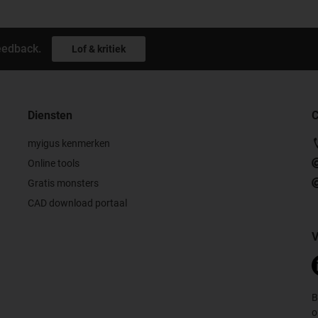
eedback.
Lof & kritiek
Diensten
C
myigus kenmerken
Online tools
Gratis monsters
CAD download portaal
V
B
o