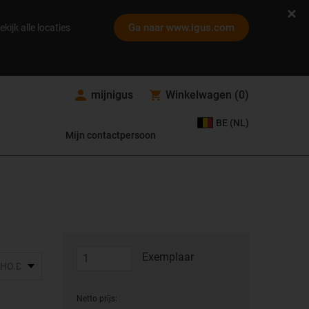
Ga naar www.igus.com
ekijk alle locaties
mijnigus
Winkelwagen
(
0
)
BE (NL)
Mijn contactpersoon
Exemplaar
Netto prijs: