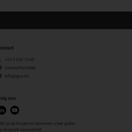
ontact
+32 3 330 13 60
Contactformulier
info@igus.be
olg ons
lijf op de hoogte en abonneer u hier gratis
p de igus® nieuwsbrief.