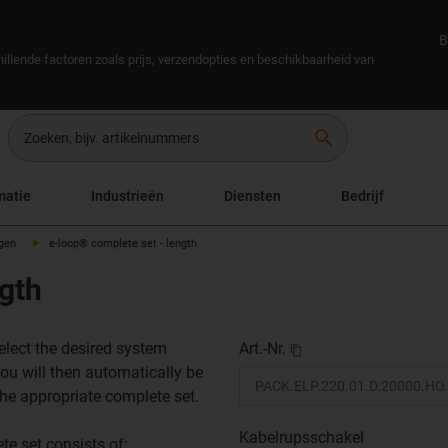
B
illende factoren zoals prijs, verzendopties en beschikbaarheid van
search
matie
Industrieën
Diensten
Bedrijf
egen
e-loop® complete set - length
ngth
elect the desired system
Art.-Nr.
You will then automatically be
the appropriate complete set.
Kabelrupsschakel
te set consists of: