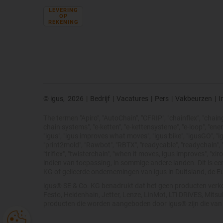
LEVERING
OP
REKENING
© igus,
2026
|
Bedrijf
|
Vacatures
|
Pers
|
Vakbeurzen
|
I
The termen "Apiro", "AutoChain", "CFRIP", "chainflex", "chainge"
chain systems", "e-ketten", "e-kettensysteme", "e-loop", "energy 
"igus", "igus improves what moves", "igus:bike", "igusGO", "ig
"print2mold", "Rawbot", "RBTX", "readycable", "readychain", "R
"triflex", "twisterchain", "when it moves, igus improves", "
indien van toepassing, in sommige andere landen. Dit is e
KG of gelieerde ondernemingen van igus in Duitsland, de E
igus® SE & Co. KG benadrukt dat het geen producten verko
Festo, Heidenhain, Jetter, Lenze, LinMot, LTi DRiVES, Mit
producten die worden aangeboden door igus® zijn die van