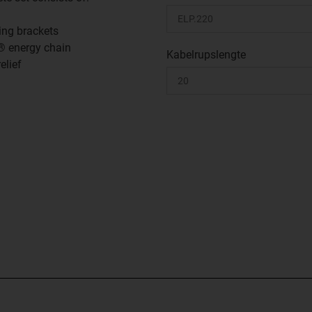
ing brackets
® energy chain
Kabelrupslengte
relief