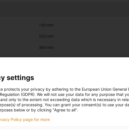
150 mm
220 mm
380 mm
18.000,00 kg/km
20
y settings
Ja
te protects your privacy by adhering to the European Union General
 Regulation (GDPR). We will not use your data for any purpose that y
and only to the extent not exceeding data which is necessary in relat
urpose(s) of processing. You can grant your consent(s) to use your da
rposes below or by clicking "Agree to all".
ELP.220
rivacy Policy page for more