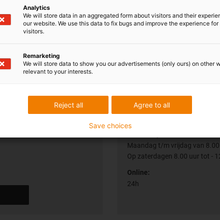
Hook (galv. steel)
Analytics
We will store data in an aggregated form about visitors and their experi
Hook (galv. steel)
our website. We use this data to fix bugs and improve the experience for 
visitors.
Remarketing
We will store data to show you our advertisements (only ours) on other 
relevant to your interests.
Reject all
Agree to all
Shipping and consu
Save choices
Persoonlijk:
Maandag t/m vrijdag van 8.00 
Op zaterdagen 8.00 uur tot - 1
Online:
24h