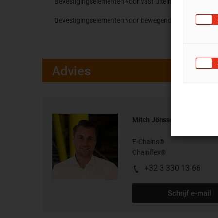
Bevestigingselementen voor vast uiteinde
Bevestigingselementen voor bewegend uiteinde
Advies
Mitch Jönsson
E-Chains®
Chainflex®
+32 3 330 13 66
Schrijf e-mail