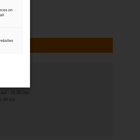
ences on
all
websites
ltation
uur - 20.00 uur.
2.00 uur.