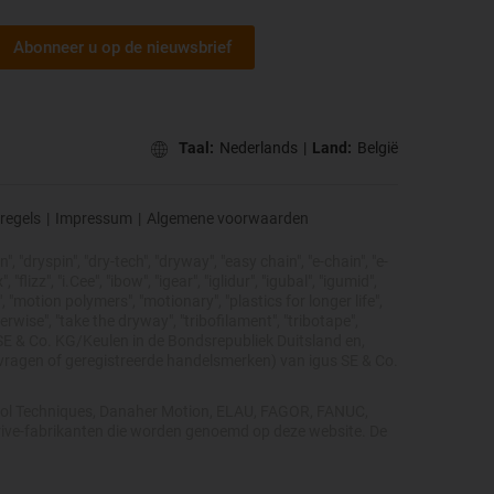
Abonneer u op de nieuwsbrief
Taal:
Nederlands
|
Land:
België
regels
|
Impressum
|
Algemene voorwaarden
, "dryspin", "dry-tech", "dryway", "easy chain", "e-chain", "e-
lizz", "i.Cee", "ibow", "igear", "iglidur", "igubal", "igumid",
, "motion polymers", "motionary", "plastics for longer life",
erwise", "take the dryway", "tribofilament", "tribotape",
s® SE & Co. KG/Keulen in de Bondsrepubliek Duitsland en,
nvragen of geregistreerde handelsmerken) van igus SE & Co.
ntrol Techniques, Danaher Motion, ELAU, FAGOR, FANUC,
 drive-fabrikanten die worden genoemd op deze website. De