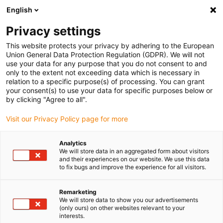
English
(0)
Privacy settings
igus-icon-arrow-right
igus-icon-arrow-right
igus-icon-arrow-right
Accueil
Câbles pour chaînes porte-câbles
Câbles confectionnés
This website protects your privacy by adhering to the European
igus-icon-arrow-right
igus-icon-arrow-right
igus-icon-arrow-right
Câbles réseau
Ethernet
Câbles CAT5e confectionnés, PVC,
Union General Data Protection Regulation (GDPR). We will not
connecteur A : Hirose RJ45 coude T languette vers l'intérieur, connecteur B : Hirose
use your data for any purpose that you do not consent to and
RJ45 droit
only to the extent not exceeding data which is necessary in
relation to a specific purpose(s) of processing. You can grant
Câbles CAT5e confectionnés,
your consent(s) to use your data for specific purposes below or
by clicking "Agree to all".
PVC, connecteur A : Hirose
Visit our Privacy Policy page for more
RJ45 coude T languette vers
l'intérieur, connecteur B :
Analytics
We will store data in an aggregated form about visitors
Hirose RJ45 droit
and their experiences on our website. We use this data
to fix bugs and improve the experience for all visitors.
Remarketing
We will store data to show you our advertisements
(only ours) on other websites relevant to your
interests.