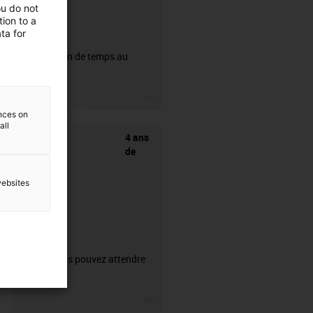
ou do not
ion to a
ta for
CFRIP®
50% de gain de temps au
dénudage.
igus-icon-3arrow
ences on
all
4 ans
de
websites
garantie
Ce que vous pouvez attendre
de nous.
igus-icon-3arrow