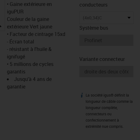
• Gaine extérieure en
conducteurs
iguPUR
(4x0,34)C
Couleur de la gaine
igus-icon-lupe
extérieure Vert jaune
Système bus
• Facteur de cintrage 15xd
- Écran total
- résistant à l'huile &
ignifugé
Variante connecteur
• 5 millions de cycles
garantis
Jusqu'à 4 ans de
garantie
La société igus® définit la
igus-icon-info
longueur de câble comme la
longueur complète,
connecteurs ou
confectionnement à
extrémité nue compris.