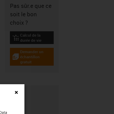
Pas sûr.e que ce
soit le bon
choix ?
Calcul de la
igus-icon-lebensdauerrechner
durée de vie
Demander un
échantillon
igus-icon-gratismuster
gratuit
 Data