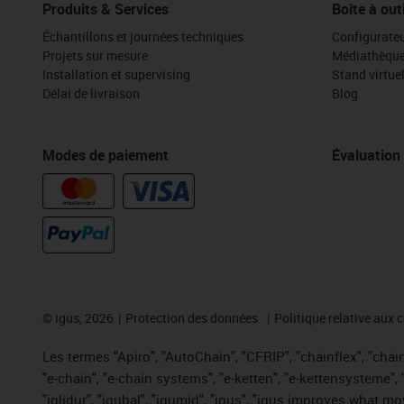
Produits & Services
Boîte à out
Échantillons et journées techniques
Configurateu
Projets sur mesure
Médiathèqu
Installation et supervising
Stand virtue
Délai de livraison
Blog
Modes de paiement
Évaluation
©
igus, 2026
Protection des données
Politique relative aux 
Les termes "Apiro", "AutoChain", "CFRIP", "chainflex", "chaing
"e-chain", "e-chain systems", "e-ketten", "e-kettensysteme", "e
"iglidur", "igubal", "igumid", "igus", "igus improves what mo