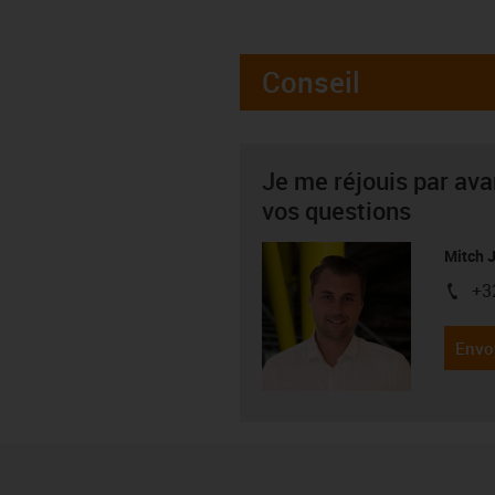
Conseil
Je me réjouis par av
vos questions
Mitch 
+3
igus-i
Envo