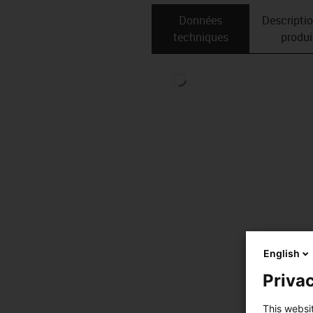
Données
Descripti
techniques
produi
English
Privac
This websi