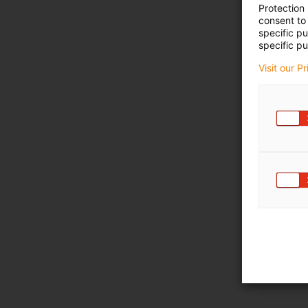
Protection
consent to 
specific p
specific pu
Visit our P