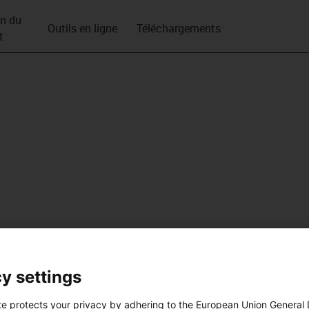
on du
Outils en ligne
Téléchargements
t
y settings
te protects your privacy by adhering to the European Union General