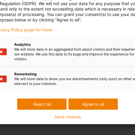
 Regulation (GDPR). We will not use your data for any purpose that y
and only to the extent not exceeding data which is necessary in relat
urpose(s) of processing. You can grant your consent(s) to use your da
rposes below or by clicking "Agree to all".
rivacy Policy page for more
Analytics
We will store data in an aggregated form about visitors and their experi
our website. We use this data to fix bugs and improve the experience for 
visitors.
Remarketing
We will store data to show you our advertisements (only ours) on other 
relevant to your interests.
Reject all
Agree to all
Save choices