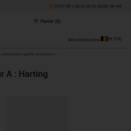
Outil de calcul de la durée de vie
Panier
(0)
BE
(
FR
)
Mon interlocuteur
ght
 confectionnés, iguPUR, connecteur A :
 A : Harting
oard