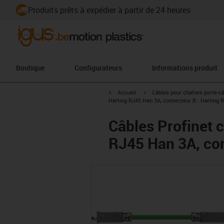
Produits prêts à expédier à partir de 24 heures
Boutique
Configurateurs
Informations produit
igus-icon-arrow-right
igus-icon-arrow-right
Accueil
Câbles pour chaînes porte-c
Harting RJ45 Han 3A, connecteur B : Harting 
Câbles Profinet 
RJ45 Han 3A, con