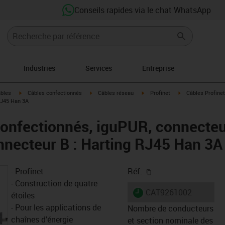
Conseils rapides via le chat WhatsApp
Industries
Services
Entreprise
igus-icon-arrow-right
igus-icon-arrow-right
igus-icon-arrow-right
igus-icon-arrow-ri
âbles
Câbles confectionnés
Câbles réseau
Profinet
Câbles Profinet
RJ45 Han 3A
confectionnés, iguPUR, connecteur
necteur B : Harting RJ45 Han 3A
igus-icon-copy-clipb
- Profinet
Réf.
- Construction de quatre
igus-icon-lieferzeit
CAT9261002
étoiles
- Pour les applications de
Nombre de conducteurs
chaînes d'énergie
et section nominale des