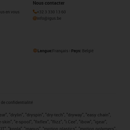
Nous contacter
igus en vous
+32 3 330 13 60
info@igus.be
Langue:
Français
Pays:
België
de confidentialité
r", "drylin", "dryspin", "dry-tech", "dryway", "easy chain",
", "e-spool", "fixflex", "flizz", "i.Cee", "ibow", "igear",
eKIT", "kopla", "manus", "motion plastics", "motion polymers",