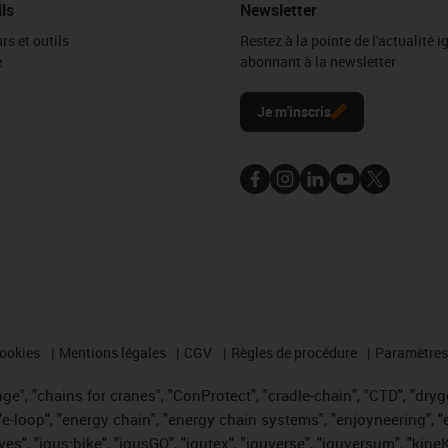
ils
Newsletter
rs et outils
Restez à la pointe de l'actualité 
e
abonnant à la newsletter
l
Je m'inscris
cookies
Mentions légales
CGV
Règles de procédure
Paramètres 
e", "chains for cranes", "ConProtect", "cradle-chain", "CTD", "drygea
-loop", "energy chain", "energy chain systems", "enjoyneering", "e-skin
ves", "igus:bike", "igusGO", "igutex", "iguverse", "iguversum", "kin