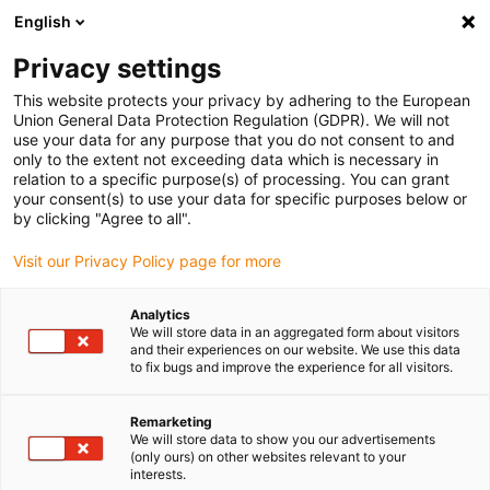
English
(0)
Privacy settings
igus-icon-arrow-right
igus-icon-arrow-right
igus-icon-arrow-right
Accueil
Câbles pour chaînes porte-câbles
Câbles confectionnés
This website protects your privacy by adhering to the European
igus-icon-arrow-right
igus-icon-arrow-right
Câbles réseau
Câbles Profibus confectionnés, PVC, connecteur A :
Union General Data Protection Regulation (GDPR). We will not
Phoenix Contact M12, à 5 pôles, mâle, droit, connecteur B : Phoenix Contact M12, à
use your data for any purpose that you do not consent to and
5 pôles, mâle, coudé
only to the extent not exceeding data which is necessary in
relation to a specific purpose(s) of processing. You can grant
Câbles Profibus
your consent(s) to use your data for specific purposes below or
by clicking "Agree to all".
confectionnés, PVC,
Visit our Privacy Policy page for more
connecteur A : Phoenix
Contact M12, à 5 pôles, mâle,
Analytics
We will store data in an aggregated form about visitors
droit, connecteur B : Phoenix
and their experiences on our website. We use this data
to fix bugs and improve the experience for all visitors.
Contact M12, à 5 pôles, mâle,
coudé
Remarketing
We will store data to show you our advertisements
(only ours) on other websites relevant to your
interests.