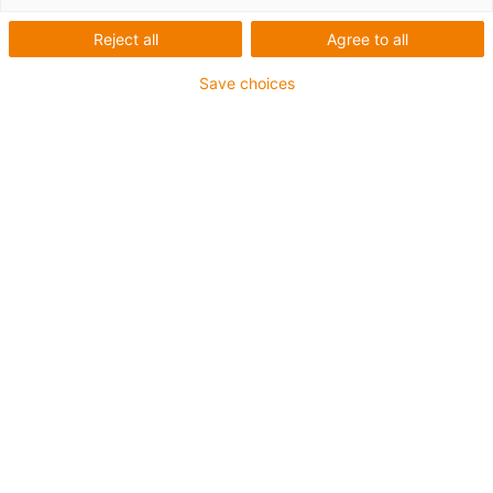
Reject all
Agree to all
Save choices
igus-icon-lup
• Profibus
- Pour les applications de chaînes d'énergie
- Gaine extérieure en PVC
- Facteur de flexion 12,5xd
- Écran total
- résistant à l'huile & ignifugé
- 10 millions de cycles garantis
Jusqu'à 4 ans de garantie