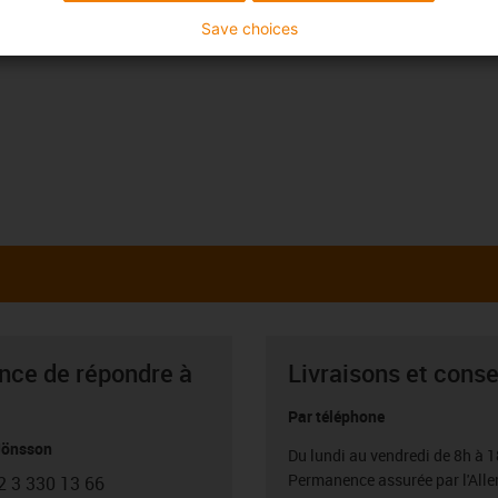
Save choices
ance de répondre à
Livraisons et conse
Par téléphone
Jönsson
Du lundi au vendredi de 8h à 1
Permanence assurée par l'All
2 3 330 13 66
con-phone