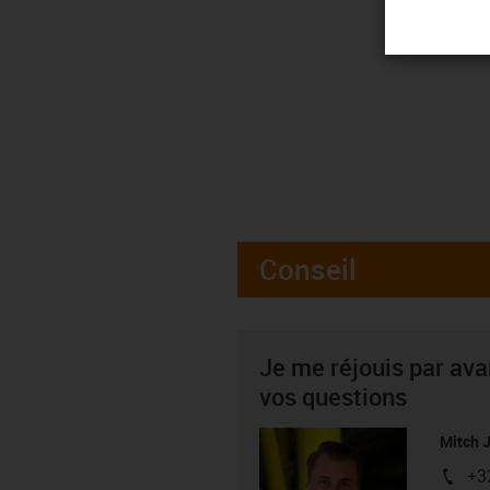
Conseil
Je me réjouis par av
vos questions
Mitch 
+3
igus-i