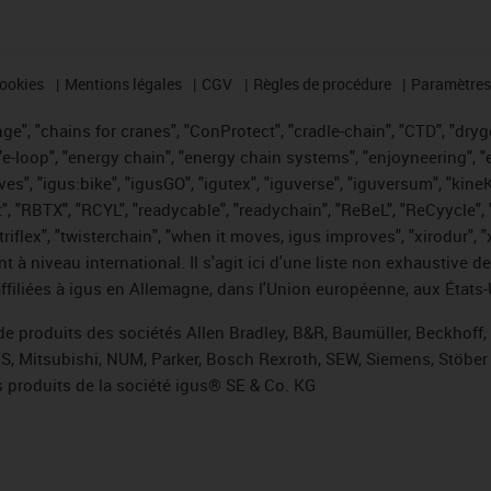
cookies
Mentions légales
CGV
Règles de procédure
Paramètres 
e", "chains for cranes", "ConProtect", "cradle-chain", "CTD", "drygea
-loop", "energy chain", "energy chain systems", "enjoyneering", "e-skin
ves", "igus:bike", "igusGO", "igutex", "iguverse", "iguversum", "kin
t", "RBTX", "RCYL", "readycable", "readychain", "ReBeL", "ReCyycle", 
 "triflex", "twisterchain", "when it moves, igus improves", "xirodur"
t à niveau international. Il s'agit ici d'une liste non exhaust
filiées à igus en Allemagne, dans l'Union européenne, aux États-
de produits des sociétés Allen Bradley, B&R, Baumüller, Beckhoff
ES, Mitsubishi, NUM, Parker, Bosch Rexroth, SEW, Siemens, Stöber 
 produits de la société igus® SE & Co. KG