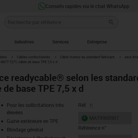
Conseils rapides via le chat WhatsApp
Industries
Services
Entreprise
igus-icon-arrow-right
igus-icon-arrow-right
igus-icon-a
âbles
Câbles confectionnés
Câble moteur au standard fabricant
peut êtr
8077-T271, câble de base TPE 7,5 x d
ce readycable® selon les standa
 de base TPE 7,5 x d
igus-icon-copy-clipb
Pour les sollicitations très
Réf.
élevées
igus-icon-lieferzeit
MAT9960907
Gaine extérieure en TPE
Référence n°
Blindage général