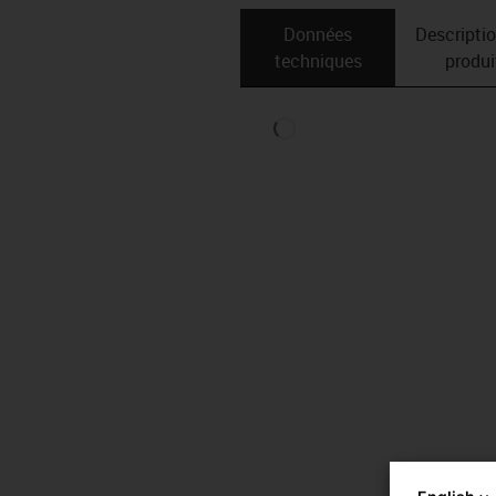
Données
Descripti
techniques
produi