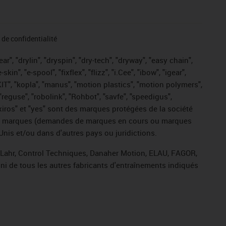
de confidentialité
r", "drylin", "dryspin", "dry-tech", "dryway", "easy chain",
", "e-spool", "fixflex", "flizz", "i.Cee", "ibow", "igear",
eKIT", "kopla", "manus", "motion plastics", "motion polymers",
"reguse", "robolink", "Rohbot", "savfe", "speedigus",
, "xiros" et "yes" sont des marques protégées de la société
ive de marques (demandes de marques en cours ou marques
Unis et/ou dans d'autres pays ou juridictions.
, Lahr, Control Techniques, Danaher Motion, ELAU, FAGOR,
ni de tous les autres fabricants d'entraînements indiqués