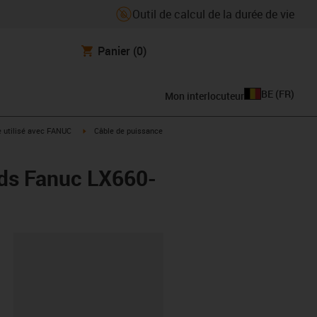
Outil de calcul de la durée de vie
Panier
(0)
BE
(
FR
)
Mon interlocuteur
rrow-right
igus-icon-arrow-right
e utilisé avec FANUC
Câble de puissance
rds Fanuc LX660-
oard