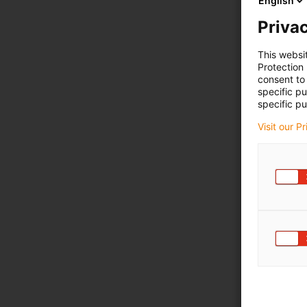
English
Privac
This websi
Protection
consent to 
specific p
specific pu
Visit our P