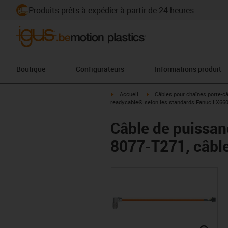
Produits prêts à expédier à partir de 24 heures
Boutique
Configurateurs
Informations produit
igus-icon-arrow-right
igus-icon-arrow-right
Accueil
Câbles pour chaînes porte-c
readycable® selon les standards Fanuc LX660-
Câble de puissan
8077-T271, câble