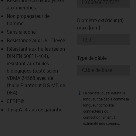
Résistance à l'hydrolyse et
-icon-lupe
-icon-lupe
aux microbes
Non propagateur de
Diamètre extérieur (d)
flamme
maxi [mm]
Sans silicone
Résistance aux UV : Elevée
Résistant aux huiles (selon
DIN EN 60811-404),
Type de câble
résistant aux huiles
biologiques (testé selon
VDMA 24568 avec de
l'huile Plantocut 8 S-MB de
DEA)
La société igus® définit la
igus-icon-info
longueur de câble comme la
CFRIP®
longueur complète,
Jusqu'à 4 ans de garantie
connecteurs ou
confectionnement à
extrémité nue compris.