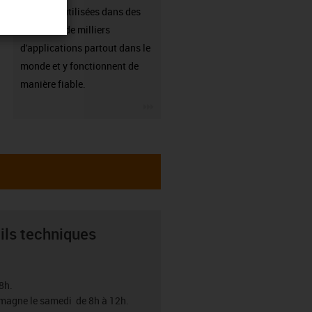
sont déjà utilisées dans des
centaines de milliers
d'applications partout dans le
monde et y fonctionnent de
manière fiable.
igus-icon-3arrow
ils techniques
8h.
emagne le samedi de 8h à 12h.