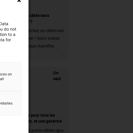
Acheter un câble sans
connecteur ?
 Data
ou do not
Vous recherchez un câble non
ion to a
confectionné ? Alors visitez
ta for
notre boutique chainflex.
igus-icon-3arrow
Un
ences on
seul
all
websites
fournisseur pour tous les
composants, et une garantie
Les chaînes porte-câbles igus