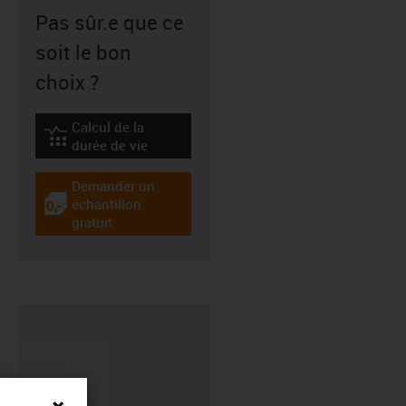
Pas sûr.e que ce
soit le bon
choix ?
Calcul de la
igus-icon-lebensdauerrechner
durée de vie
Demander un
échantillon
igus-icon-gratismuster
gratuit