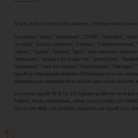
©
igus, 2026
Protection des données
Politique relative aux 
Les termes "Apiro", "AutoChain", "CFRIP", "chainflex", "chaing
"e-chain", "e-chain systems", "e-ketten", "e-kettensysteme", "e
"iglidur", "igubal", "igumid", "igus", "igus improves what mo
"motionary", "plastics for longer life", "print2mold", "Rawbo
"superwise", "take the dryway", "tribofilament", "tribotape",
igus® en République fédérale d'Allemagne et le cas échéan
déposées par exemple) de la société igus ou de sociétés af
La société igus® SE & Co. KG signale qu'elle ne vend pas 
FANUC, Festo, Heidenhain, Jetter, Lenze, LinMot, LTi DRiV
sur ce site Web. Les produits proposés par igus® sont des