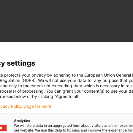
y settings
te protects your privacy by adhering to the European Union General
 Regulation (GDPR). We will not use your data for any purpose that y
and only to the extent not exceeding data which is necessary in relat
urpose(s) of processing. You can grant your consent(s) to use your da
rposes below or by clicking "Agree to all".
rivacy Policy page for more
Analytics
We will store data in an aggregated form about visitors and their experi
our website. We use this data to fix bugs and improve the experience for 