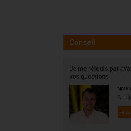
Conseil
Je me réjouis par av
vos questions
Mitch 
+3
igus-i
Envo