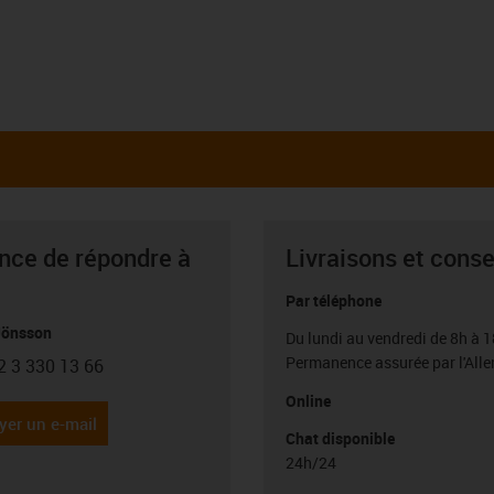
ance de répondre à
Livraisons et conse
Par téléphone
Jönsson
Du lundi au vendredi de 8h à 1
Permanence assurée par l'All
2 3 330 13 66
con-phone
Online
yer un e-mail
Chat disponible
24h/24