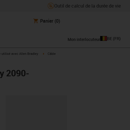
Outil de calcul de la durée de vie
Panier
(0)
BE
(
FR
)
Mon interlocuteur
rrow-right
igus-icon-arrow-right
e utilisé avec Allen Bradley
Câble
ey 2090-
oard