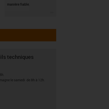
manière fiable.
igus-icon-3arrow
ils techniques
8h.
emagne le samedi de 8h à 12h.