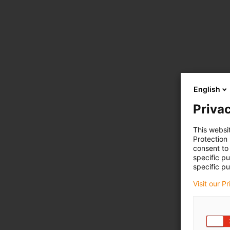
English
Privac
This websi
Protection
consent to 
specific p
specific pu
Visit our P