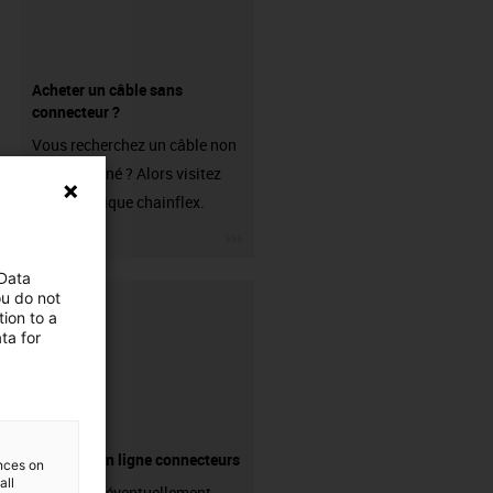
Acheter un câble sans
connecteur ?
Vous recherchez un câble non
confectionné ? Alors visitez
notre boutique chainflex.
igus-icon-3arrow
 Data
ou do not
ion to a
ta for
Boutique en ligne connecteurs
ences on
all
Avez-vous éventuellement