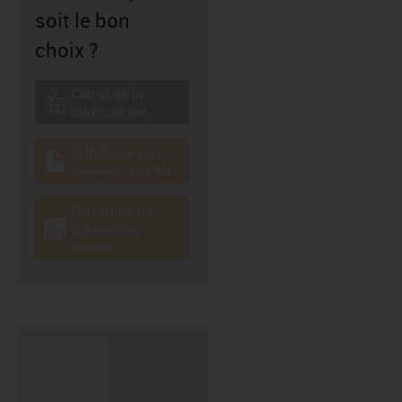
soit le bon
choix ?
Calcul de la
igus-icon-lebensdauerrechner
durée de vie
Télécharger les
igus-icon-download-plan
données EPLAN
Demander un
échantillon
igus-icon-gratismuster
gratuit