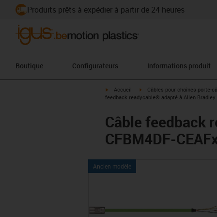
Produits prêts à expédier à partir de 24 heures
Boutique
Configurateurs
Informations produit
igus-icon-arrow-right
igus-icon-arrow-right
Accueil
Câbles pour chaînes porte-c
feedback readycable® adapté à Allen Bradley
Câble feedback r
CFBM4DF-CEAFxx,
Ancien modèle