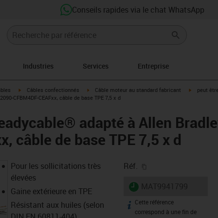
Conseils rapides via le chat WhatsApp
Industries
Services
Entreprise
igus-icon-arrow-right
igus-icon-arrow-right
igus-icon-a
âbles
Câbles confectionnés
Câble moteur au standard fabricant
peut êtr
 2090-CFBM4DF-CEAFxx, câble de base TPE 7,5 x d
eadycable® adapté à Allen Bradl
 câble de base TPE 7,5 x d
igus-icon-copy-clipb
Pour les sollicitations très
Réf.
élevées
igus-icon-lieferzeit
MAT9941799
Gaine extérieure en TPE
Cette référence
igus-icon-info
Résistant aux huiles (selon
correspond à une fin de
DIN EN 60811-404),