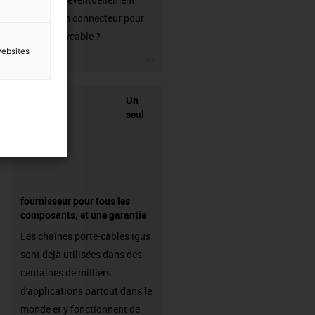
besoin d'un connecteur pour
votre readycable ?
websites
igus-icon-3arrow
Un
seul
fournisseur pour tous les
composants, et une garantie
Les chaînes porte-câbles igus
sont déjà utilisées dans des
centaines de milliers
d'applications partout dans le
monde et y fonctionnent de