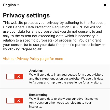
English
(0)
Privacy settings
igus-icon-arrow-right
igus-icon-arrow-right
igus-icon-arrow-right
Accueil
Câbles pour chaînes porte-câbles
Câbles confectionnés
This website protects your privacy by adhering to the European
igus-icon-arrow-right
igus-icon-arrow-right
Câble moteur au standard fabricant
peut être utilisé avec Allen Bradley
Union General Data Protection Regulation (GDPR). We will not
igus-icon-arrow-right
Câble feedback readycable® adapté à Allen Bradley 2090-CFBM7DF-CDAFxx,
use your data for any purpose that you do not consent to and
câble de base TPE 7,5 x d
only to the extent not exceeding data which is necessary in
relation to a specific purpose(s) of processing. You can grant
Câble feedback readycable®
your consent(s) to use your data for specific purposes below or
by clicking "Agree to all".
adapté à Allen Bradley 2090-
Visit our Privacy Policy page for more
CFBM7DF-CDAFxx, câble de
base TPE 7,5 x d
Analytics
We will store data in an aggregated form about visitors
and their experiences on our website. We use this data
to fix bugs and improve the experience for all visitors.
Ancien modèle
Remarketing
We will store data to show you our advertisements
(only ours) on other websites relevant to your
interests.