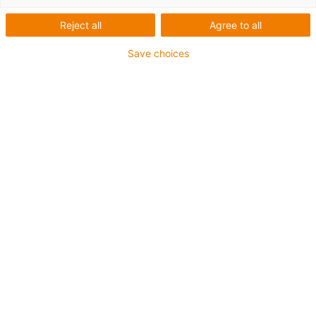
Reject all
Agree to all
Save choices
igus-icon-lup
Pour les sollicitations très élevées
Gaine extérieure en TPE
Résistant aux huiles (selon DIN EN 60811-404),
résistant aux huiles biologiques (testé selon VDMA
24568 avec de l'huile Plantocut 8 S-MB de DEA)
Sans produits halogènes
Sans silicone
Résistance à l'hydrolyse et aux microbes
Sans PVC
CFRIP®
Jusqu'à 4 ans de garantie