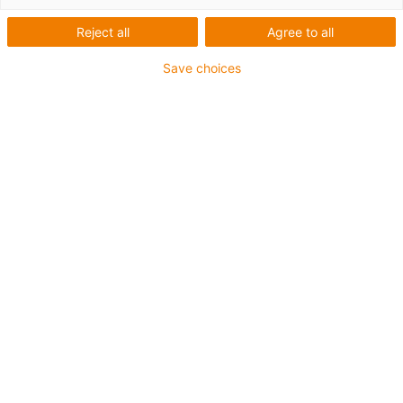
Reject all
Agree to all
Save choices
igus-icon-lup
Pour les sollicitations très élevées
Gaine extérieure en TPE
Résistant aux huiles (selon DIN EN 60811-404),
résistant aux huiles biologiques (testé selon VDMA
24568 avec de l'huile Plantocut 8 S-MB de DEA)
Sans produits halogènes
Sans silicone
Résistance à l'hydrolyse et aux microbes
Sans PVC
CFRIP®
Jusqu'à 4 ans de garantie