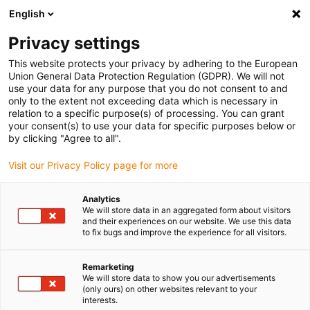
English
(0)
Privacy settings
igus-icon-arrow-right
igus-icon-arrow-right
igus-icon-arrow-right
Accueil
Câbles pour chaînes porte-câbles
Câbles confectionnés
This website protects your privacy by adhering to the European
igus-icon-arrow-right
igus-icon-arrow-right
Câble moteur au standard fabricant
peut être utilisé avec Heidenhain
Union General Data Protection Regulation (GDPR). We will not
igus-icon-arrow-right
Câble adaptateur readycable® selon les standards Heidenhain 533 627-xx,
use your data for any purpose that you do not consent to and
câble prolongateur PUR 10 x d
only to the extent not exceeding data which is necessary in
relation to a specific purpose(s) of processing. You can grant
Câble adaptateur readycable®
your consent(s) to use your data for specific purposes below or
by clicking "Agree to all".
selon les standards
Visit our Privacy Policy page for more
Heidenhain 533 627-xx, câble
prolongateur PUR 10 x d
Analytics
We will store data in an aggregated form about visitors
and their experiences on our website. We use this data
to fix bugs and improve the experience for all visitors.
Remarketing
We will store data to show you our advertisements
(only ours) on other websites relevant to your
interests.