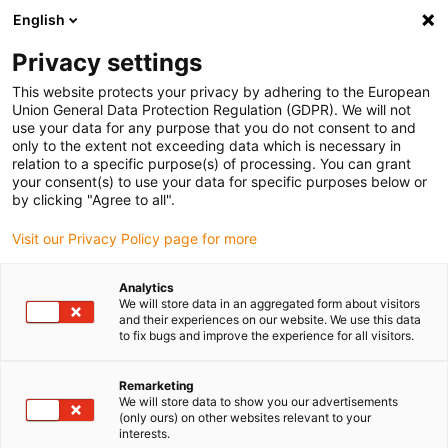
English
(0)
Privacy settings
igus-icon-arrow-right
igus-icon-arrow-right
igus-icon-arrow-right
Accueil
Câbles pour chaînes porte-câbles
Câbles confectionnés
This website protects your privacy by adhering to the European
igus-icon-arrow-right
igus-icon-arrow-right
Câble moteur au standard fabricant
peut être utilisé avec Beckhoff
Union General Data Protection Regulation (GDPR). We will not
igus-icon-arrow-right
Câble de contrôle readycable adapté à Beckhoff iZK2020-3132-0xxx, câble
use your data for any purpose that you do not consent to and
basique, TPE, 3 x d
only to the extent not exceeding data which is necessary in
relation to a specific purpose(s) of processing. You can grant
Câble de contrôle readycable
your consent(s) to use your data for specific purposes below or
by clicking "Agree to all".
adapté à Beckhoff iZK2020-
Visit our Privacy Policy page for more
3132-0xxx, câble basique,
TPE, 3 x d
Analytics
We will store data in an aggregated form about visitors
and their experiences on our website. We use this data
to fix bugs and improve the experience for all visitors.
Nouveau
Remarketing
We will store data to show you our advertisements
(only ours) on other websites relevant to your
interests.