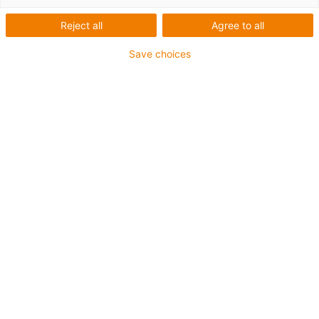
Reject all
Agree to all
Save choices
igus-icon-lup
Pour sollicitations moyennes
Gaine extérieure en PUR
Avec blindage
Résistance aux huiles et aux liquides de
refroidissement
Résistant aux entailles
Non propagateur de flamme
Résistance à l'hydrolyse et aux microbes
Sans PVC et sans produits halogènes
Jusqu'à 4 ans de garantie