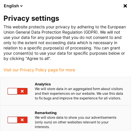
English
(0)
Privacy settings
igus-icon-arrow-right
igus-icon-arrow-right
igus-icon-arrow-right
Accueil
Câbles pour chaînes porte-câbles
Câbles confectionnés
This website protects your privacy by adhering to the European
igus-icon-arrow-right
igus-icon-arrow-right
Câble moteur au standard fabricant
peut être utilisé avec Baumüller
Union General Data Protection Regulation (GDPR). We will not
igus-icon-arrow-right
Câble servoconducteur readycable® adapté à Baumüller 448080, câble
use your data for any purpose that you do not consent to and
prolongateur 36 A, PUR 10 x d, Speedtec
only to the extent not exceeding data which is necessary in
relation to a specific purpose(s) of processing. You can grant
Câble servoconducteur
your consent(s) to use your data for specific purposes below or
by clicking "Agree to all".
readycable® adapté à
Visit our Privacy Policy page for more
Baumüller 448080, câble
prolongateur 36 A, PUR 10 x d,
Analytics
We will store data in an aggregated form about visitors
Speedtec
and their experiences on our website. We use this data
to fix bugs and improve the experience for all visitors.
Remarketing
We will store data to show you our advertisements
(only ours) on other websites relevant to your
interests.