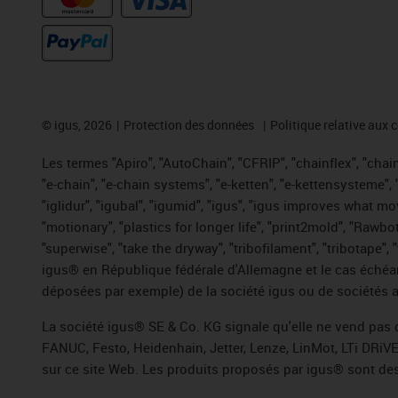
©
igus, 2026
Protection des données
Politique relative aux 
Les termes "Apiro", "AutoChain", "CFRIP", "chainflex", "chaing
"e-chain", "e-chain systems", "e-ketten", "e-kettensysteme", "e
"iglidur", "igubal", "igumid", "igus", "igus improves what mo
"motionary", "plastics for longer life", "print2mold", "Rawbo
"superwise", "take the dryway", "tribofilament", "tribotape",
igus® en République fédérale d'Allemagne et le cas échéan
déposées par exemple) de la société igus ou de sociétés af
La société igus® SE & Co. KG signale qu'elle ne vend pas 
FANUC, Festo, Heidenhain, Jetter, Lenze, LinMot, LTi DRiV
sur ce site Web. Les produits proposés par igus® sont des