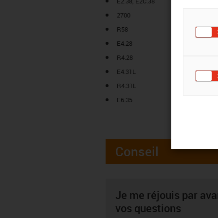
E2.38, E2C.38
2700
R58
E4.28
R4.28
E4.31L
R4.31L
E6.35
Conseil
Je me réjouis par av
vos questions