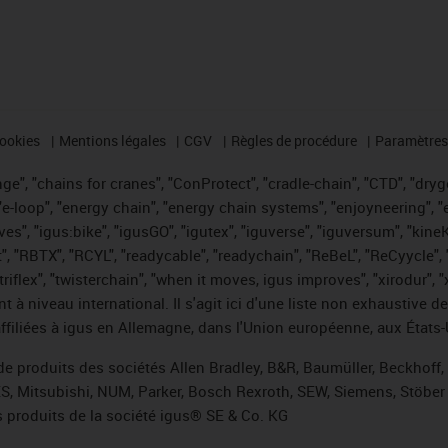
cookies
Mentions légales
CGV
Règles de procédure
Paramètres 
e", "chains for cranes", "ConProtect", "cradle-chain", "CTD", "drygea
-loop", "energy chain", "energy chain systems", "enjoyneering", "e-skin
ves", "igus:bike", "igusGO", "igutex", "iguverse", "iguversum", "kin
t", "RBTX", "RCYL", "readycable", "readychain", "ReBeL", "ReCyycle", 
 "triflex", "twisterchain", "when it moves, igus improves", "xirodur"
t à niveau international. Il s'agit ici d'une liste non exhaust
filiées à igus en Allemagne, dans l'Union européenne, aux États-
de produits des sociétés Allen Bradley, B&R, Baumüller, Beckhoff
ES, Mitsubishi, NUM, Parker, Bosch Rexroth, SEW, Siemens, Stöber 
 produits de la société igus® SE & Co. KG