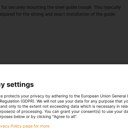
it for securely mounting the steel guide trough. This typically
uired for the strong and exact installation of the guide
y settings
te protects your privacy by adhering to the European Union General
 Regulation (GDPR). We will not use your data for any purpose that y
and only to the extent not exceeding data which is necessary in relat
urpose(s) of processing. You can grant your consent(s) to use your da
rposes below or by clicking "Agree to all".
rivacy Policy page for more