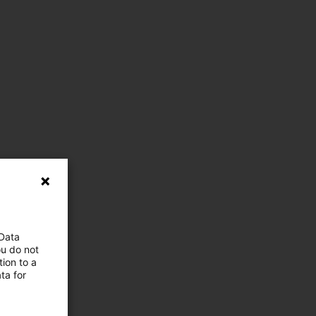
 Data
ou do not
ion to a
ta for