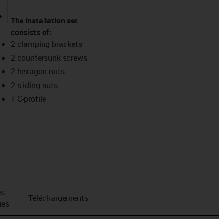
igus-icon-lupe
The installation set
consists of:
2 clamping brackets
2 countersunk screws
2 hexagon nuts
2 sliding nuts
1 C-profile
es
Téléchargements
ues