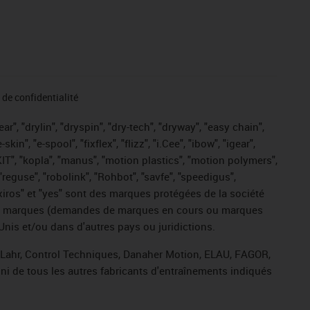
de confidentialité
r", "drylin", "dryspin", "dry-tech", "dryway", "easy chain",
", "e-spool", "fixflex", "flizz", "i.Cee", "ibow", "igear",
eKIT", "kopla", "manus", "motion plastics", "motion polymers",
"reguse", "robolink", "Rohbot", "savfe", "speedigus",
, "xiros" et "yes" sont des marques protégées de la société
ive de marques (demandes de marques en cours ou marques
Unis et/ou dans d'autres pays ou juridictions.
, Lahr, Control Techniques, Danaher Motion, ELAU, FAGOR,
ni de tous les autres fabricants d'entraînements indiqués