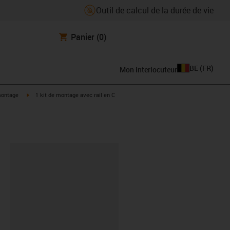
Outil de calcul de la durée de vie
Panier
(0)
BE
(
FR
)
Mon interlocuteur
rrow-right
igus-icon-arrow-right
montage
1 kit de montage avec rail en C
oard