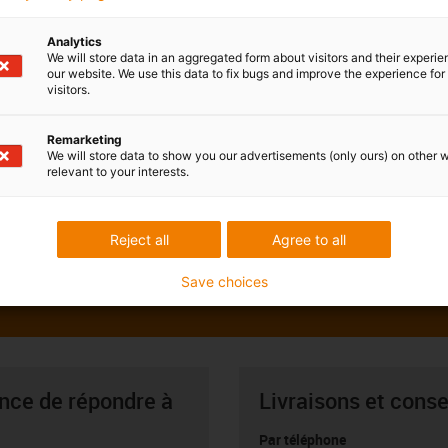
Analytics
We will store data in an aggregated form about visitors and their experi
our website. We use this data to fix bugs and improve the experience for 
visitors.
Remarketing
We will store data to show you our advertisements (only ours) on other 
relevant to your interests.
Reject all
Agree to all
Save choices
ance de répondre à
Livraisons et conse
Par téléphone