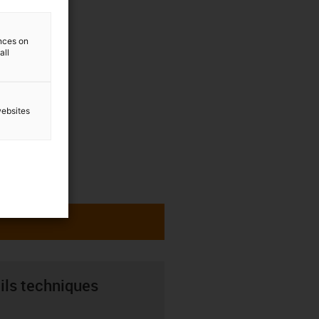
ences on
all
websites
ils techniques