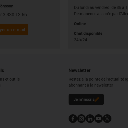
Jönsson
Du lundi au vendredi de 8h à 1
Permanence assurée par l'All
2 3 330 13 66
con-phone
Online
yer un e-mail
Chat disponible
24h/24
ils
Newsletter
rs et outils
Restez à la pointe de l'actualité 
e
abonnant à la newsletter
l
Je m'inscris