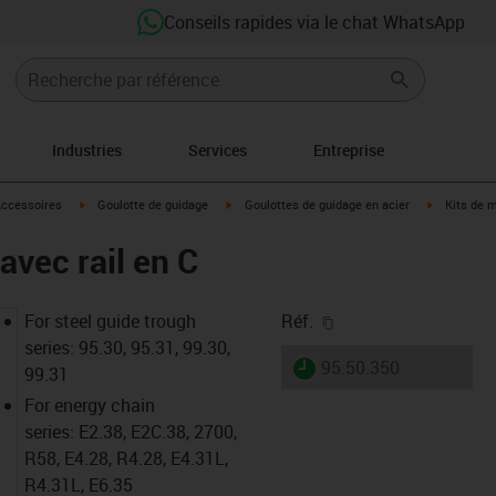
Conseils rapides via le chat WhatsApp
Industries
Services
Entreprise
s-icon-arrow-right
igus-icon-arrow-right
igus-icon-arrow-right
igus-icon-a
ccessoires
Goulotte de guidage
Goulottes de guidage en acier
Kits de 
avec rail en C
igus-icon-copy-clipb
For steel guide trough
Réf.
series: 95.30, 95.31, 99.30,
igus-icon-lieferzeit
95.50.350
99.31
For energy chain
series: E2.38, E2C.38, 2700,
R58, E4.28, R4.28, E4.31L,
R4.31L, E6.35