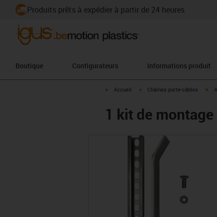
Produits prêts à expédier à partir de 24 heures
Boutique
Configurateurs
Informations produit
igus-icon-arrow-right
igus-icon-arrow-right
igu
Accueil
Chaînes porte-câbles
A
1 kit de montage 