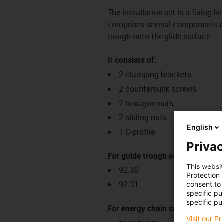
The installation set is a fixing k
comprises several components req
trough onto the glide surface.
It consists of:
2 clamping brackets
2 countersunk screws
2 hexagon nuts
2 sliding nuts
English
1 C-profile
Privac
For guide trough series:
This websi
92.30
Protection
92.31
consent to 
specific p
specific pu
For energy chain series:
Visit our P