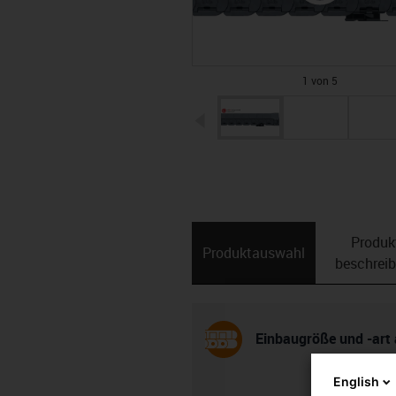
1 von 5
igus-icon-arrow-left
Produk
Produktauswahl
beschrei
Einbaugröße und -art
English