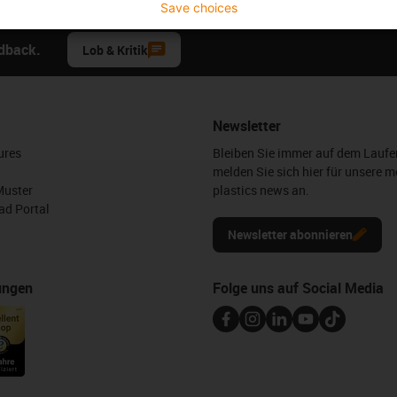
Save choices
edback.
Lob & Kritik
Newsletter
ures
Bleiben Sie immer auf dem Lauf
melden Sie sich hier für unsere m
Muster
plastics news an.
d Portal
Newsletter abonnieren
ungen
Folge uns auf Social Media