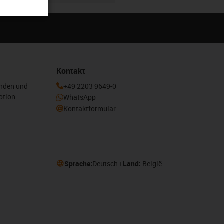
Kontakt
enden und
+49 2203 9649-0
otion
WhatsApp
Kontaktformular
Sprache:
Deutsch
Land:
België