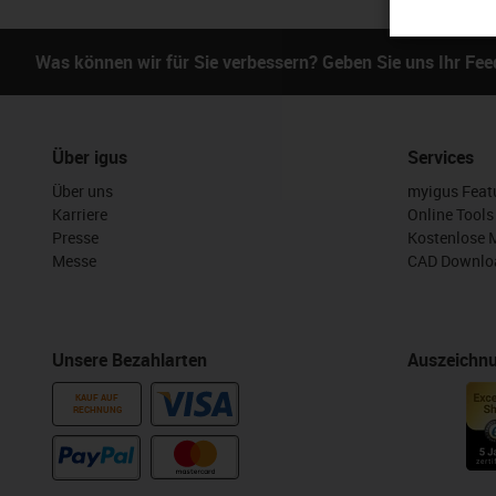
Was können wir für Sie verbessern? Geben Sie uns Ihr Fe
Über igus
Services
Über uns
myigus Feat
Karriere
Online Tools
Presse
Kostenlose 
Messe
CAD Downloa
Unsere Bezahlarten
Auszeichn
KAUF AUF
RECHNUNG