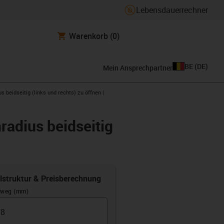
Lebensdauerrechner
Warenkorb
(0)
BE
(
DE
)
Mein Ansprechpartner
 beidseitig (links und rechts) zu öffnen |
radius beidseitig
elstruktur & Preisberechnung
rweg (mm)