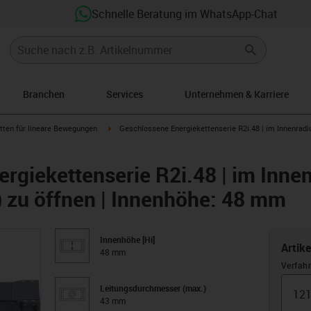
Schnelle Beratung im WhatsApp-Chat
Branchen
Services
Unternehmen & Karriere
row-right
igus-icon-arrow-right
tten für lineare Bewegungen
Geschlossene Energiekettenserie R2i.48 | im Innenradius
rgiekettenserie R2i.48 | im Innen
s) zu öffnen | Innenhöhe: 48 mm
Innenhöhe [Hi]
Artik
48 mm
Verfah
Leitungsdurchmesser (max.)
43 mm