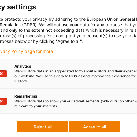
Stück
y settings
e-ke
con-check
te protects your privacy by adhering to the European Union General
Gleitend
Hängend
Art-N
 Regulation (GDPR). We will not use your data for any purpose that y
Gesc
and only to the extent not exceeding data which is necessary in relat
R2i.4
urpose(s) of processing. You can grant your consent(s) to use your da
(link
rposes below or by clicking "Agree to all".
Inne
rivacy Policy page for more
Analytics
We will store data in an aggregated form about visitors and their experi
Uns
our website. We use this data to fix bugs and improve the experience for 
oard
nenbreite [Bi] [mm]
Biegeradius [R] [mm]
visitors.
igus
00
100
Remarketing
We will store data to show you our advertisements (only ours) on other 
relevant to your interests.
igus
igus
Reject all
Agree to all