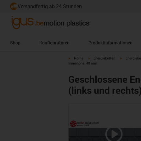
Versandfertig ab 24 Stunden
Shop
Konfiguratoren
Produktinformationen
igus-icon-arrow-right
igus-icon-arrow-right
igus-icon-ar
Home
Energieketten
Energieke
Innenhöhe: 48 mm
Geschlossene Ene
(links und recht