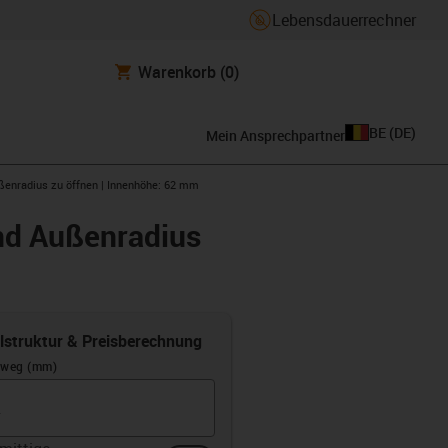
Lebensdauerrechner
Warenkorb
(0)
BE
(
DE
)
Mein Ansprechpartner
ußenradius zu öffnen | Innenhöhe: 62 mm
und Außenradius
elstruktur & Preisberechnung
rweg (mm)