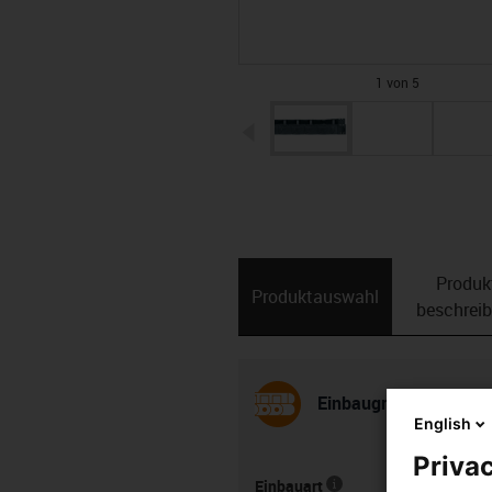
1 von 5
igus-icon-arrow-left
Produk
Produktauswahl
beschrei
Einbaugröße und -art
English
Privac
Einbauart