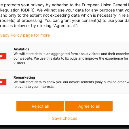
te protects your privacy by adhering to the European Union General
e-ke
 Regulation (GDPR). We will not use your data for any purpose that y
con-check
Gleitend
Hängend
Art-N
and only to the extent not exceeding data which is necessary in relat
Energ
urpose(s) of processing. You can grant your consent(s) to use your da
rposes below or by clicking "Agree to all".
im I
| In
rivacy Policy page for more
Analytics
We will store data in an aggregated form about visitors and their experi
Uns
our website. We use this data to fix bugs and improve the experience for 
visitors.
oard
nenbreite [Bi] [mm]
Biegeradius [R] [mm]
igus
Remarketing
We will store data to show you our advertisements (only ours) on other 
0
135
relevant to your interests.
igus
Reject all
Agree to all
edback.
Save choices
Lob & Kritik