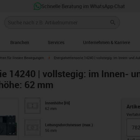
Schnelle Beratung im WhatsApp-Chat
Branchen
Services
Unternehmen & Karriere
row-right
igus-icon-arrow-right
tten für lineare Bewegungen
Energiekettenserie 14240 | vollstegig: im Innen- und A
ie 14240 | vollstegig: im Innen- 
nhöhe: 62 mm
Innenhöhe [Hi]
Artik
62 mm
Verfah
Leitungsdurchmesser (max.)
56 mm