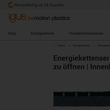
Versandfertig ab 24 Stunden
Shop
Konfiguratoren
Produktinformationen
igus-icon-arrow-right
igus-icon-arrow-right
igus-icon-ar
Home
Energieketten
Energieke
Energiekettenser
zu öffnen | Inne