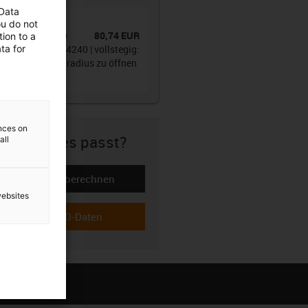
 Data
tte®
ou do not
80,74 EUR
r.
:
14240.05.135.0
ion to a
iekettenserie 14240 | vollstegig:
ta for
nnen- und Außenradius zu öffnen
nenhöhe: 62 mm
ences on
icher ob es passt?
all
Lebensdauer berechnen
-icon-lebensdauerrechner
websites
Download CAD-Daten
-icon-cad-dateien