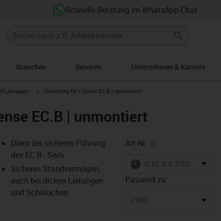
Schnelle Beratung im WhatsApp-Chat
Branchen
Services
Unternehmen & Karriere
row-right
igus-icon-arrow-right
oT-Lösungen
Trennsteg für i.Sense EC.B | unmontiert
Sense EC.B | unmontiert
igus-icon-copy-cl
Dient der sicheren Führung
Art-Nr.
des EC.B - Seils
igus-icon-lieferzeit
IS.EC.B.S.2700
Sicheres Standvermögen,
Passend zu
auch bei dicken Leitungen
und Schläuchen
-icon-lupe
-icon-lupe
2700