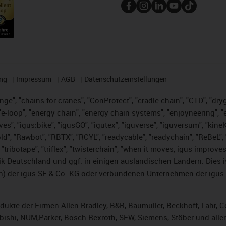
ng
Impressum
AGB
Datenschutzeinstellungen
nge", "chains for cranes", "ConProtect", "cradle-chain", "CTD", "dryge
-loop", "energy chain", "energy chain systems", "enjoyneering", "e-skin
ves", "igus:bike", "igusGO", "igutex", "iguverse", "iguversum", "kin
ld", "Rawbot", "RBTX", "RCYL", "readycable", "readychain", "ReBeL", "
 "tribotape", "triflex", "twisterchain", "when it moves, igus improve
k Deutschland und ggf. in einigen ausländischen Ländern. Dies 
 der igus SE & Co. KG oder verbundenen Unternehmen der igus 
rodukte der Firmen Allen Bradley, B&R, Baumüller, Beckhoff, Lahr
subishi, NUM,Parker, Bosch Rexroth, SEW, Siemens, Stöber und alle