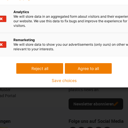
ilführung in der neutralen Phase der e-kette. Der Trennsteg
Analytics
n und muss in der Mitte des Innenraumes der e-kette montiert
We will store data in an aggregated form about visitors and their experi
our website. We use this data to fix bugs and improve the experience for 
visitors.
Remarketing
edback.
Lob & Kritik
We will store data to show you our advertisements (only ours) on other 
relevant to your interests.
Newsletter
Reject all
Agree to all
ures
Bleiben Sie immer auf dem Lauf
Save choices
melden Sie sich hier für unsere m
Muster
plastics news an.
d Portal
Newsletter abonnieren
ungen
Folge uns auf Social Media