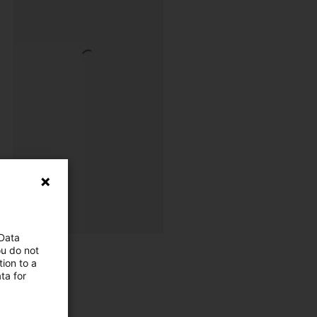
 Data
ou do not
ion to a
ta for