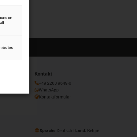
ences on
all
websites
Kontakt
enden und
+49 2203 9649-0
otion
WhatsApp
Kontaktformular
Sprache:
Deutsch
Land:
België