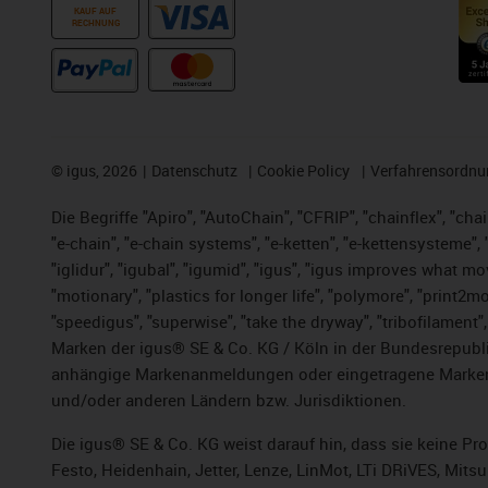
KAUF AUF
RECHNUNG
©
igus, 2026
Datenschutz
Cookie Policy
Verfahrensordnu
Die Begriffe "Apiro", "AutoChain", "CFRIP", "chainflex", "chai
"e-chain", "e-chain systems", "e-ketten", "e-kettensysteme", "e
"iglidur", "igubal", "igumid", "igus", "igus improves what mo
"motionary", "plastics for longer life",
"polymore",
"print2mo
"speedigus", "superwise", "take the dryway", "tribofilament",
Marken der igus® SE & Co. KG / Köln in der Bundesrepubli
anhängige Markenanmeldungen oder eingetragene Marken)
und/oder anderen Ländern bzw. Jurisdiktionen.
Die igus® SE & Co. KG weist darauf hin, dass sie keine P
Festo, Heidenhain, Jetter, Lenze, LinMot, LTi DRiVES, Mit