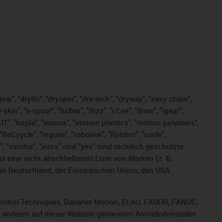
ar", "drylin", "dryspin", "dry-tech", "dryway", "easy chain",
", "e-spool", "fixflex", "flizz", "i.Cee", "ibow", "igear",
eKIT", "kopla", "manus", "motion plastics", "motion polymers",
ReCyycle", "reguse", "robolink", "Rohbot", "savfe",
s", "xirodur", "xiros" und "yes" sind rechtlich geschützte
ist
eine nicht abschließende Liste von Marken (z. B.
in Deutschland, der Europäischen Union, den USA
, Control Techniques, Danaher Motion, ELAU, FAGOR, FANUC,
r anderen auf dieser Website genannten Antriebshersteller