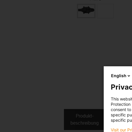
English
Privac
This websi
Protection
consent to 
specific p
Produkt­
Technis
specific pu
beschreibung
Date
Visit our P