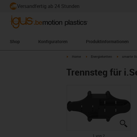
Versandfertig ab 24 Stunden
Shop
Konfiguratoren
Produktinformationen
igus-icon-arrow-right
igus-icon-arrow-right
igus-icon-ar
Home
Energieketten
smarte II
Trennsteg für i.
igus
igus
1 von 2